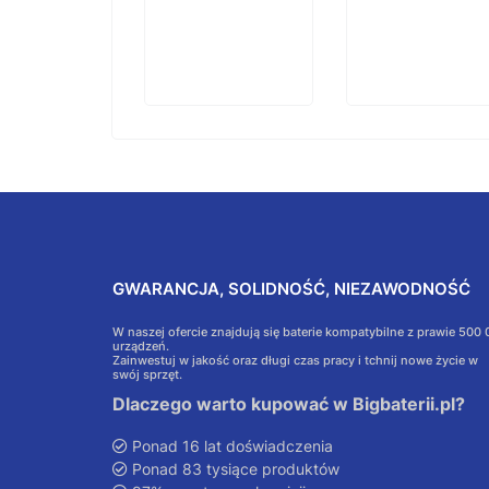
koszyka
GWARANCJA, SOLIDNOŚĆ, NIEZAWODNOŚĆ
W naszej ofercie znajdują się baterie kompatybilne z prawie 500
urządzeń.
Zainwestuj w jakość oraz długi czas pracy i tchnij nowe życie w
swój sprzęt.
Dlaczego warto kupować w Bigbaterii.pl?
Ponad 16 lat doświadczenia
Ponad 83 tysiące produktów