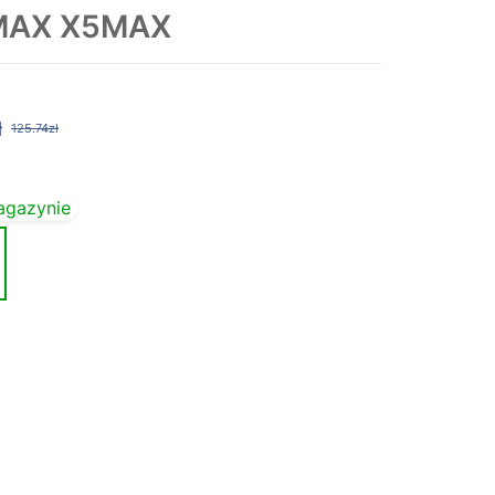
5MAX X5MAX
ł
125.74zł
agazynie