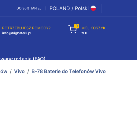
POLAND / Polski
DO 30% TANIEJ
0
POTRZEBUJESZ POMOCY?
MÓJ KOSZYK
info@bigbaterii.pl
zł 0
awane pytania (FAQ)
nów
Vivo
B-78 Baterie do Telefonów Vivo