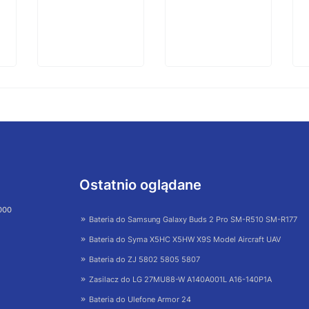
Ostatnio oglądane
 000
Bateria do Samsung Galaxy Buds 2 Pro SM-R510 SM-R177
Bateria do Syma X5HC X5HW X9S Model Aircraft UAV
Bateria do ZJ 5802 5805 5807
Zasilacz do LG 27MU88-W A140A001L A16-140P1A
Bateria do Ulefone Armor 24