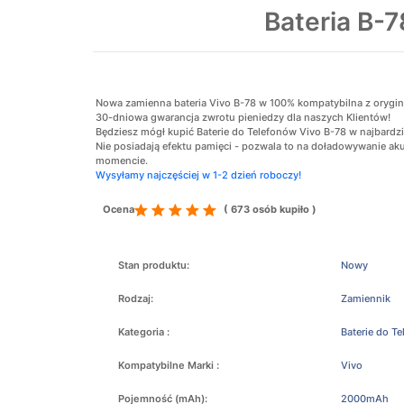
Bateria B
Nowa zamienna bateria Vivo B-78 w 100% kompatybilna z oryginaln
30-dniowa gwarancja zwrotu pieniedzy dla naszych Klientów!
Będziesz mógł kupić Baterie do Telefonów Vivo B-78 w najbardzie
Nie posiadają efektu pamięci - pozwala to na doładowywanie 
momencie.
Wysyłamy najczęściej w 1-2 dzień roboczy!
Ocena
( 673 osób kupiło )
Stan produktu:
Nowy
Rodzaj:
Zamiennik
Kategoria :
Baterie do T
Kompatybilne Marki :
Vivo
Pojemność (mAh):
2000mAh