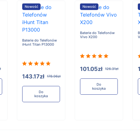
Nowość
Nowość
Baterie do Telefonów
B
Vivo X200
V
Baterie do Telefonów
iHunt Titan P13000
101.05zł
ł
126.31zł
143.17zł
178.96zł
Do
koszyka
Do
koszyka