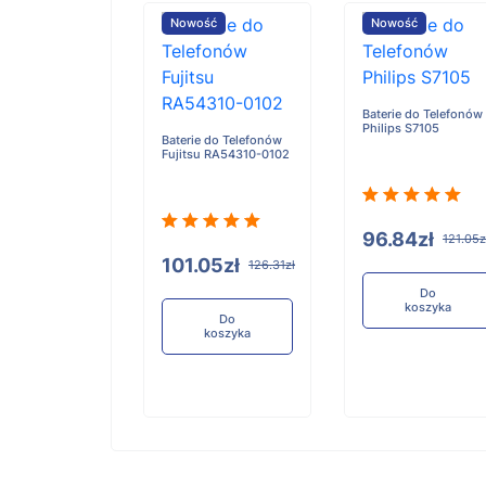
ość
Nowość
Nowość
Baterie do Telefonów
Philips S7105
e do Telefonów
Baterie do Telefonów
u RA54310-0101
Fujitsu RA54310-0102
96.84zł
121.05z
05zł
101.05zł
126.31zł
126.31zł
Do
koszyka
Do
Do
koszyka
koszyka