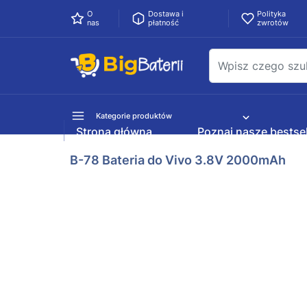
O
Dostawa i
Polityka
nas
płatność
zwrotów
Kategorie produktów
Strona główna
Poznaj nasze bestsel
B-78 Bateria do Vivo 3.8V 2000mAh