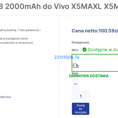
-78 2000mAh do Vivo X5MAXL X
Cena netto:100.59z
ą baterią. 1 lata gwarancji i
j przystępnej cenie.
Dostępność:
akumulatorka w dowolnym
Dostępne w m
SKU:
22VI1006_Te
Ilość
DARMOWA DOSTAWA
−
elefonów
Dodaj
+
do
koszyka