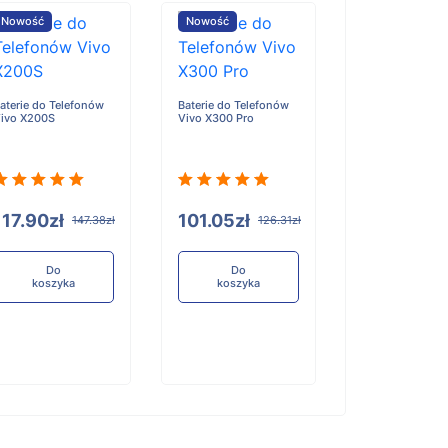
Nowość
Nowość
Nowość
aterie do Telefonów
Baterie do Telefonów
Baterie do Tele
ivo X200S
Vivo X300 Pro
Honor X6D
117.90zł
101.05zł
96.84zł
147.38zł
126.31zł
12
Do
Do
Do
koszyka
koszyka
koszyka