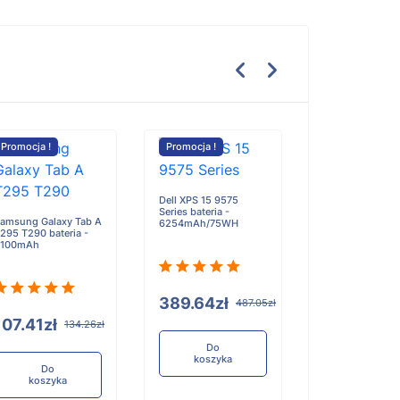
Promocja !
Promocja !
Promocja !
Dell XPS 15 9575
Series bateria -
amsung Galaxy Tab A
6254mAh/75WH
295 T290 bateria -
Hikoki WH12DA
5100mAh
DV12DA DS12D
bateria - 2500
389.64zł
487.05zł
107.41zł
134.26zł
219.00zł
Do
koszyka
Do
koszyka
Do