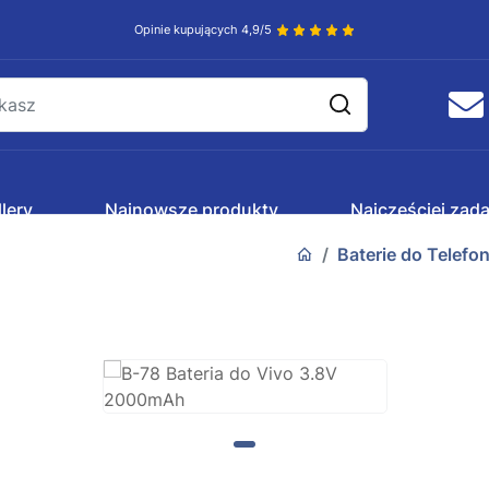
Opinie kupujących 4,9/5
lery
Najnowsze produkty
Najczęściej zad
Baterie do Telefo