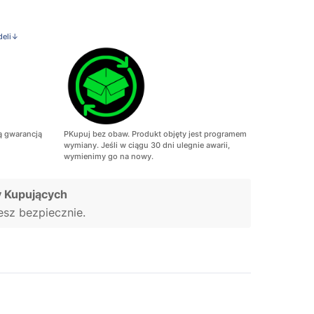
deli↓
ą gwarancją
PKupuj bez obaw. Produkt objęty jest programem
wymiany. Jeśli w ciągu 30 dni ulegnie awarii,
wymienimy go na nowy.
 Kupujących
jesz bezpiecznie.