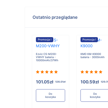
Ostatnio przeglądane
cja !
Promocja !
Promocja !
Ezviz CS-M200-
KMD KM-K9000
VWHY bateria -
bateria - 3000mAh
10000mAh/37Wh
i WH12DA
A DS12DA
a - 2500mAh
101.05zł
100.59zł
126.31zł
125.7
.00zł
273.75zł
Do
Do
koszyka
koszyka
Do