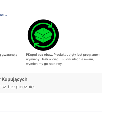
deli↓
ą gwarancją
PKupuj bez obaw. Produkt objęty jest programem
wymiany. Jeśli w ciągu 30 dni ulegnie awarii,
wymienimy go na nowy.
 Kupujących
jesz bezpiecznie.