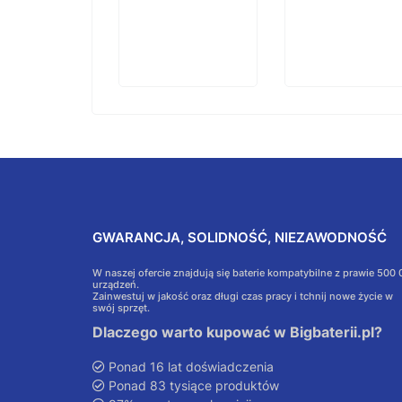
GWARANCJA, SOLIDNOŚĆ, NIEZAWODNOŚĆ
W naszej ofercie znajdują się baterie kompatybilne z prawie 500
urządzeń.
Zainwestuj w jakość oraz długi czas pracy i tchnij nowe życie w
swój sprzęt.
Dlaczego warto kupować w Bigbaterii.pl?
Ponad 16 lat doświadczenia
Ponad 83 tysiące produktów