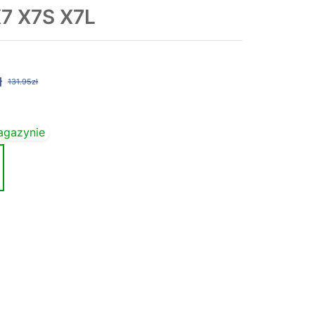
7 X7S X7L
ł
131.95zł
agazynie