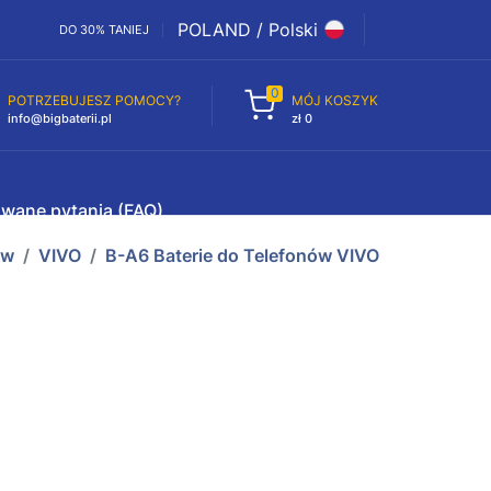
POLAND / Polski
DO 30% TANIEJ
0
POTRZEBUJESZ POMOCY?
MÓJ KOSZYK
info@bigbaterii.pl
zł 0
awane pytania (FAQ)
ów
VIVO
B-A6 Baterie do Telefonów VIVO