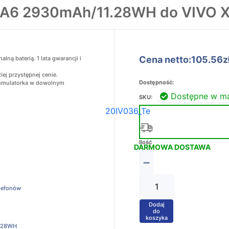
B-A6 2930mAh/11.28WH do VIVO X
Cena netto:105.56z
ną baterią. 1 lata gwarancji i
ej przystępnej cenie.
Dostępność:
akumulatorka w dowolnym
Dostępne w m
SKU:
20IV036_Te
Ilość
DARMOWA DOSTAWA
−
elefonów
Dodaj
+
do
koszyka
.28WH