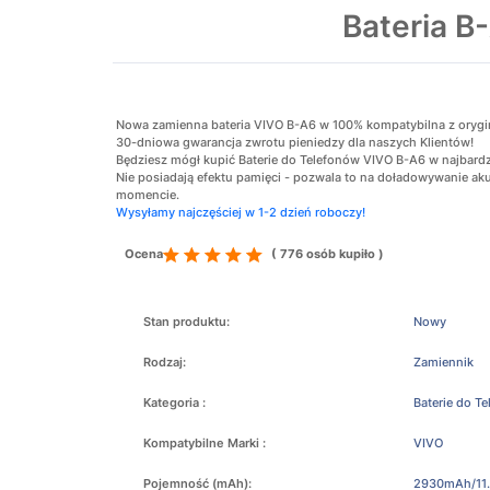
Bateria 
Nowa zamienna bateria VIVO B-A6 w 100% kompatybilna z oryginal
30-dniowa gwarancja zwrotu pieniedzy dla naszych Klientów!
Będziesz mógł kupić Baterie do Telefonów VIVO B-A6 w najbardzi
Nie posiadają efektu pamięci - pozwala to na doładowywanie 
momencie.
Wysyłamy najczęściej w 1-2 dzień roboczy!
Ocena
( 776 osób kupiło )
Stan produktu:
Nowy
Rodzaj:
Zamiennik
Kategoria :
Baterie do T
Kompatybilne Marki :
VIVO
Pojemność (mAh):
2930mAh/11