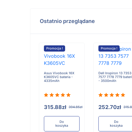
Ostatnio przeglądane
cja !
Promocja !
Promocja !
l 6HR-AU bateria
0mAh
Asus Vivobook 16X
Dell Inspiron 13 7353
K3605VC bateria -
7577 7778 7779 bater
4335mAh
- 3500mAh
.94zł
421.17zł
315.88zł
252.70zł
394.85zł
315.8
Do
koszyka
Do
Do
koszyka
koszyka