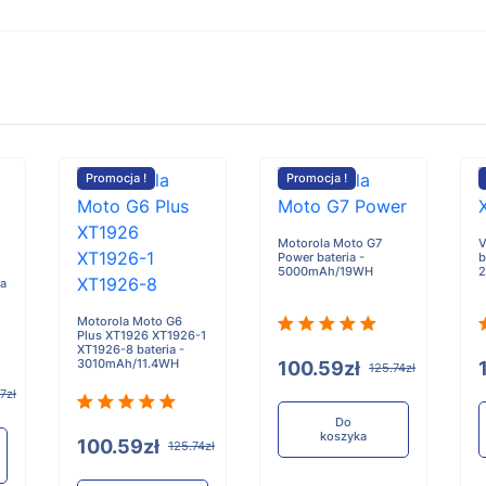
Promocja !
Promocja !
Motorola Moto G7
V
Power bateria -
b
5000mAh/19WH
2
ia
Motorola Moto G6
Plus XT1926 XT1926-1
XT1926-8 bateria -
3010mAh/11.4WH
100.59zł
125.74zł
7zł
Do
koszyka
100.59zł
125.74zł