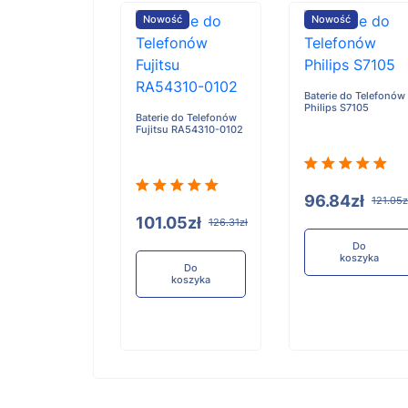
ość
Nowość
Nowość
Baterie do Telefonów
Philips S7105
e do Telefonów
Baterie do Telefonów
u RA54310-0101
Fujitsu RA54310-0102
96.84zł
121.05z
05zł
101.05zł
126.31zł
126.31zł
Do
koszyka
Do
Do
koszyka
koszyka