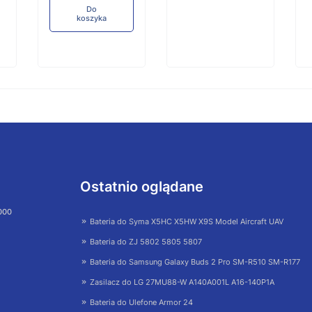
Do
koszyka
Ostatnio oglądane
 000
Bateria do Syma X5HC X5HW X9S Model Aircraft UAV
Bateria do ZJ 5802 5805 5807
Bateria do Samsung Galaxy Buds 2 Pro SM-R510 SM-R177
Zasilacz do LG 27MU88-W A140A001L A16-140P1A
Bateria do Ulefone Armor 24