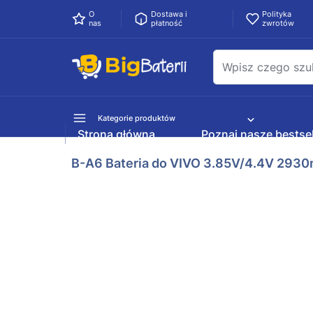
O
Dostawa i
Polityka
nas
płatność
zwrotów
Kategorie produktów
Strona główna
Poznaj nasze bestsel
B-A6 Bateria do VIVO 3.85V/4.4V 293