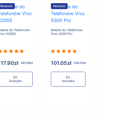
Nowość
Nowość
Nowość
aterie do Telefonów
Baterie do Telefonów
Baterie do Tele
ivo X200S
Vivo X300 Pro
Honor X6D
117.90zł
101.05zł
96.84zł
147.38zł
126.31zł
12
Do
Do
Do
koszyka
koszyka
koszyka