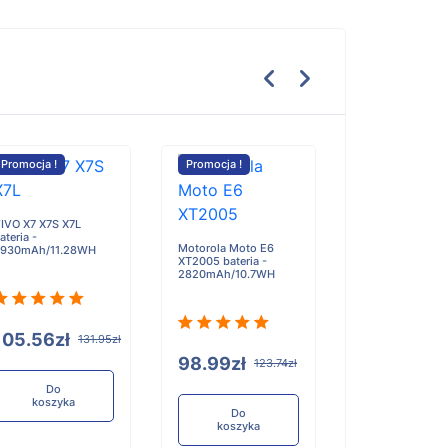
Promocja !
Promocja !
Promocja !
IVO X7 X7S X7L
Twicell 6HR-AU 
ateria -
- 2700mAh
Motorola Moto E6
930mAh/11.28WH
XT2005 bateria -
2820mAh/10.7WH
105.56zł
336.94zł
131.95zł
98.99zł
123.74zł
Do
Do
koszyka
koszyka
Do
koszyka