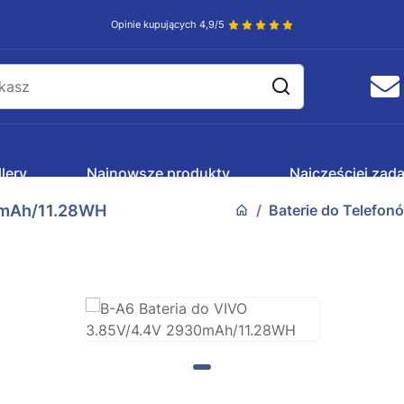
Opinie kupujących 4,9/5
lery
Najnowsze produkty
Najczęściej zad
0mAh/11.28WH
Baterie do Telefon