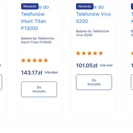
Nowość
Nowość
Baterie do Telefonów
B
Vivo X200
V
Baterie do Telefonów
iHunt Titan P13000
101.05zł
ł
126.31zł
143.17zł
178.96zł
Do
koszyka
Do
koszyka