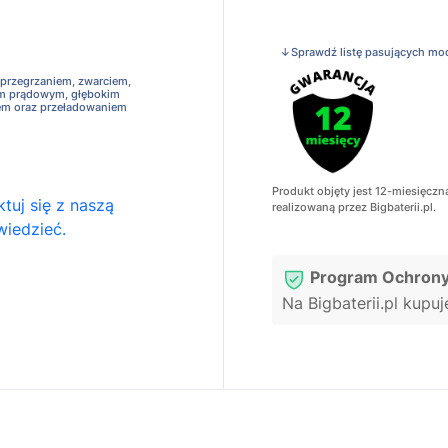
↓Sprawdź listę pasujących mo
 przegrzaniem, zwarciem,
em prądowym, głębokim
em oraz przeładowaniem
Produkt objęty jest 12-miesięczn
tuj się z naszą
realizowaną przez Bigbaterii.pl.
wiedzieć.
Program Ochrony
Na Bigbaterii.pl kupu