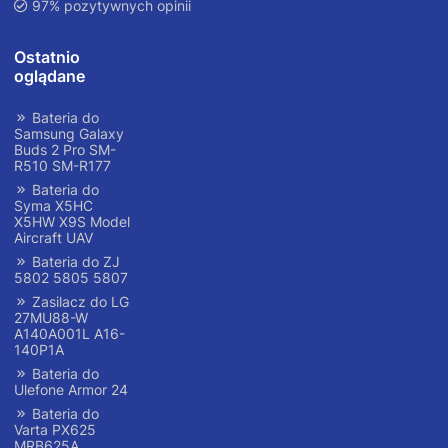
97% pozytywnych opinii
Ostatnio
oglądane
Bateria do
Samsung Galaxy
Buds 2 Pro SM-
R510 SM-R177
Bateria do
Syma X5HC
X5HW X9S Model
Aircraft UAV
Bateria do ZJ
5802 5805 5807
Zasilacz do LG
27MU88-W
A140A001L A16-
140P1A
Bateria do
Ulefone Armor 24
Bateria do
Varta PX625
MRB625A