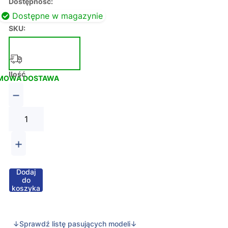
Dostępność:
Dostępne w magazynie
SKU:
Ilość
MOWA DOSTAWA
−
+
Dodaj
do
koszyka
↓Sprawdź listę pasujących modeli↓