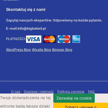
Skontaktuj się z nami
Zapytaj naszych ekspertów. Odpowiemy na każde pytanie.
E-mail:
info@bigbaterii.pl
PŁATNOŚCI:
WordPress Blog
Wixsite Blog
Blogger Blog
O nas
Dostawa i płatność
Polityka zwrotów
FAQ
Twoje doświadczenia na tej
Polityka prywatności
Mapa Strony
Zezwalaj na cookie
witrynie będą lepsze dzięki
Copyright © 2026 Bigbaterii.pl. Wszelkie prawa
Zobacz umowę o