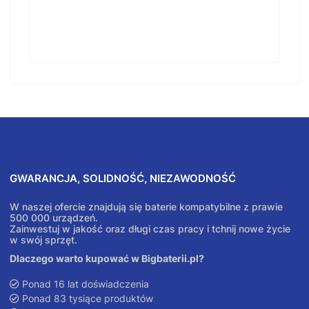
GWARANCJA, SOLIDNOŚĆ, NIEZAWODNOŚĆ
W naszej ofercie znajdują się baterie kompatybilne z prawie
500 000 urządzeń.
Zainwestuj w jakość oraz długi czas pracy i tchnij nowe życie
w swój sprzęt.
Dlaczego warto kupować w Bigbaterii.pl?
Ponad 16 lat doświadczenia
Ponad 83 tysiące produktów