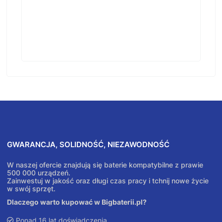
GWARANCJA, SOLIDNOŚĆ, NIEZAWODNOŚĆ
W naszej ofercie znajdują się baterie kompatybilne z prawie
500 000 urządzeń.
Zainwestuj w jakość oraz długi czas pracy i tchnij nowe życie
w swój sprzęt.
Dlaczego warto kupować w Bigbaterii.pl?
Ponad 16 lat doświadczenia