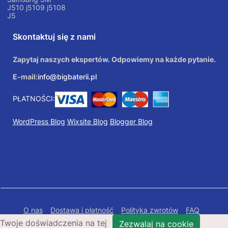
J510 j5109 j5108
J5
Skontaktuj się z nami
Zapytaj naszych ekspertów. Odpowiemy na każde pytanie.
E-mail:
info@bigbaterii.pl
PŁATNOŚCI:
WordPress Blog
Wixsite Blog
Blogger Blog
O nas
Dostawa i płatność
Polityka zwrotów
FAQ
Twoje doświadczenia na tej
Polityka prywatności
Mapa Strony
Zezwalaj na cookie