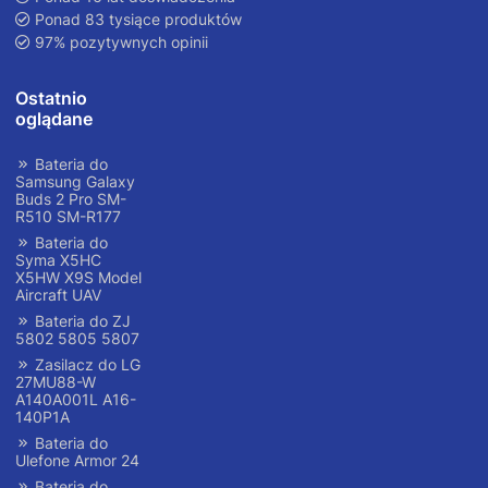
Ponad 83 tysiące produktów
97% pozytywnych opinii
Ostatnio
oglądane
Bateria do
Samsung Galaxy
Buds 2 Pro SM-
R510 SM-R177
Bateria do
Syma X5HC
X5HW X9S Model
Aircraft UAV
Bateria do ZJ
5802 5805 5807
Zasilacz do LG
27MU88-W
A140A001L A16-
140P1A
Bateria do
Ulefone Armor 24
Bateria do