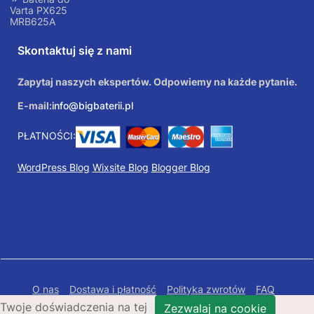
Varta PX625
MRB625A
Skontaktuj się z nami
Zapytaj naszych ekspertów. Odpowiemy na każde pytanie.
E-mail:
info@bigbaterii.pl
PŁATNOŚCI:
WordPress Blog
Wixsite Blog
Blogger Blog
O nas
Dostawa i płatność
Polityka zwrotów
FAQ
Twoje doświadczenia na tej
Polityka prywatności
Mapa Strony
Zezwalaj na cookie