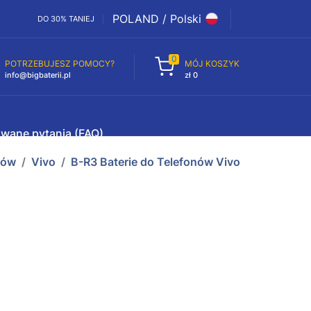
POLAND / Polski
DO 30% TANIEJ
0
POTRZEBUJESZ POMOCY?
MÓJ KOSZYK
info@bigbaterii.pl
zł 0
awane pytania (FAQ)
nów
Vivo
B-R3 Baterie do Telefonów Vivo