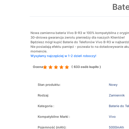
Bat
Nowa zamienna bateria Vivo B-R3 w 100% kompatybilna z oryginaln
30-dniowa gwarancja zwrotu pieniedzy dla naszych Klientów!
Będziesz mógł kupić Baterie do Telefonów Vivo B-R3 w najbardzi
Nie posiadają efektu pamięci - pozwala to na doładowywanie 
momencie.
Wysyłamy najczęściej w 1-2 dzień roboczy!
Ocena
( 633 osób kupiło )
Stan produktu:
Nowy
Rodzaj:
Zamiennik
Kategoria :
Baterie do T
Kompatybilne Marki :
Vivo
Pojemność (mAh):
5000mAh