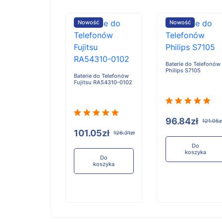
ość
Nowość
Nowość
Baterie do Telefonów
Philips S7105
e do Telefonów
Baterie do Telefonów
u RA54310-0101
Fujitsu RA54310-0102
96.84zł
121.05z
05zł
101.05zł
126.31zł
126.31zł
Do
koszyka
Do
Do
koszyka
koszyka