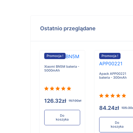
Ostatnio przeglądane
cja !
Promocja !
Promocja !
Xiaomi BN5M bateria -
5000mAh
Apack APP00221
bateria - 300mAh
n BA-500 IO-500
3 VC-200
a - 6400mAh
126.32zł
157.90zł
84.24zł
105.30
0.44zł
2738.05zł
Do
koszyka
Do
koszyka
Do