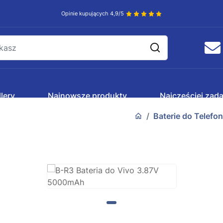
Opinie kupujących 4,9/5
lery
Najnowsze produkty
Najczęściej zad
Baterie do Telefo