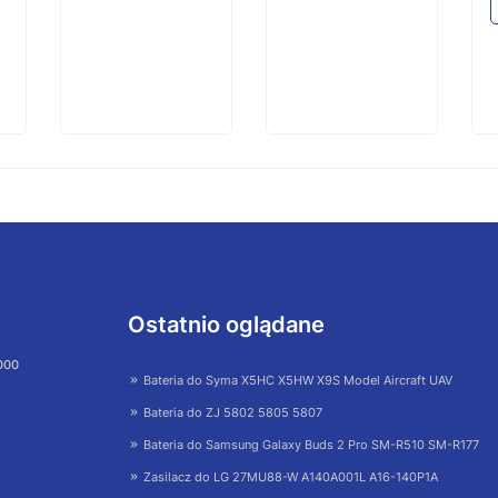
Ostatnio oglądane
 000
Bateria do Syma X5HC X5HW X9S Model Aircraft UAV
Bateria do ZJ 5802 5805 5807
Bateria do Samsung Galaxy Buds 2 Pro SM-R510 SM-R177
Zasilacz do LG 27MU88-W A140A001L A16-140P1A