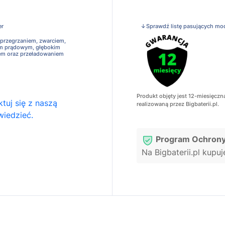
er
↓Sprawdź listę pasujących mo
 przegrzaniem, zwarciem,
em prądowym, głębokim
em oraz przeładowaniem
Produkt objęty jest 12-miesięczn
tuj się z naszą
realizowaną przez Bigbaterii.pl.
wiedzieć.
Program Ochrony
Na Bigbaterii.pl kupu