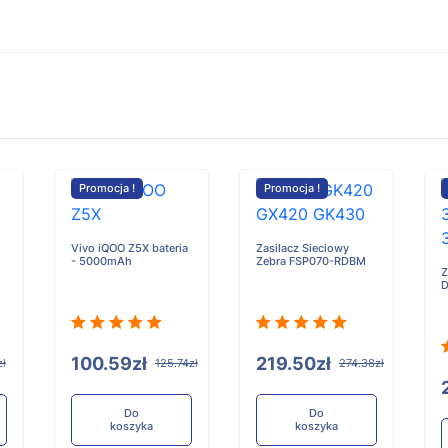
Promocja !
Promocja !
Vivo iQOO Z5X bateria
Zasilacz Sieciowy
- 5000mAh
Zebra FSP070-RDBM
Z
D
100.59zł
219.50zł
zł
125.74zł
274.38zł
Do
Do
koszyka
koszyka