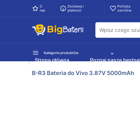
O
Dostawa i
Polityka
nas
płatność
zwrotów
Kategorie produktów
Strona główna
Poznaj nasze bestsel
B-R3 Bateria do Vivo 3.87V 5000mAh