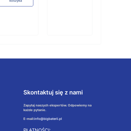
koszyka
koszyka
Skontaktuj się z nami
Zapytaj naszych ekspertów. Odpowiemy na
każde pytanie.
E-mail:
info@bigbaterii.pl
PŁATNOŚCI: