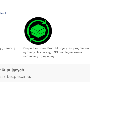
deli↓
ą gwarancją
PKupuj bez obaw. Produkt objęty jest programem
wymiany. Jeśli w ciągu 30 dni ulegnie awarii,
wymienimy go na nowy.
 Kupujących
jesz bezpiecznie.