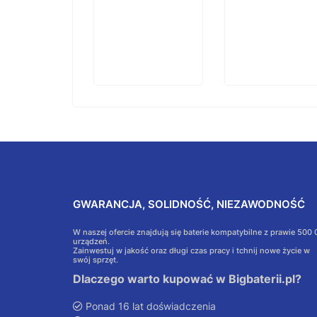
koszyka
GWARANCJA, SOLIDNOŚĆ, NIEZAWODNOŚĆ
W naszej ofercie znajdują się baterie kompatybilne z prawie 500
urządzeń.
Zainwestuj w jakość oraz długi czas pracy i tchnij nowe życie w
swój sprzęt.
Dlaczego warto kupować w Bigbaterii.pl?
Ponad 16 lat doświadczenia