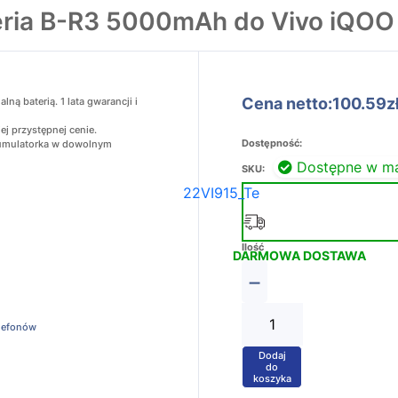
eria B-R3 5000mAh do Vivo iQOO
Cena netto:100.59z
ą baterią. 1 lata gwarancji i
ej przystępnej cenie.
Dostępność:
akumulatorka w dowolnym
Dostępne w m
SKU:
22VI915_Te
Ilość
DARMOWA DOSTAWA
−
elefonów
Dodaj
+
do
koszyka