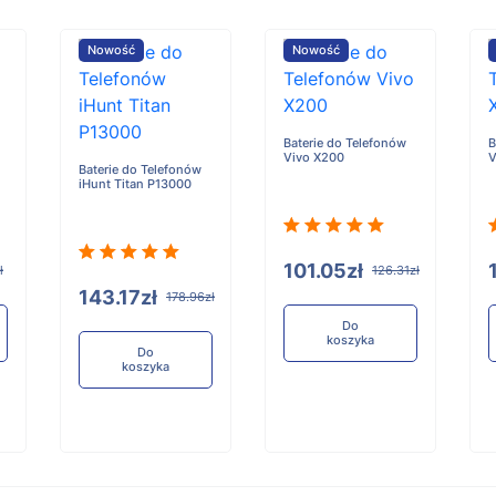
Nowość
Nowość
Baterie do Telefonów
B
Vivo X200
V
Baterie do Telefonów
iHunt Titan P13000
101.05zł
ł
126.31zł
143.17zł
178.96zł
Do
koszyka
Do
koszyka