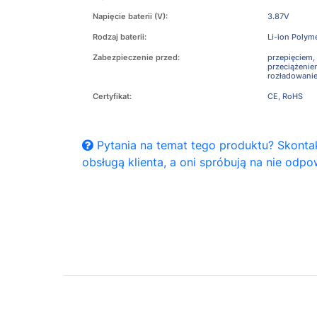
Napięcie baterii (V):
3.87V
Rodzaj baterii:
Li-ion Polym
Zabezpieczenie przed:
przepięciem,
przeciążeni
rozładowani
Certyfikat:
CE, RoHS
Pytania na temat tego produktu? Skontak
obsługą klienta, a oni spróbują na nie odpo