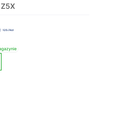
 Z5X
ł
125.74zł
agazynie