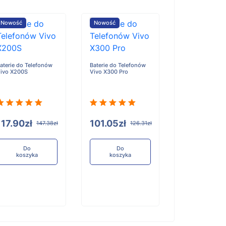
Nowość
Nowość
Nowość
aterie do Telefonów
Baterie do Telefonów
Baterie do Tele
ivo X200S
Vivo X300 Pro
Honor X6D
117.90zł
101.05zł
96.84zł
147.38zł
126.31zł
12
Do
Do
Do
koszyka
koszyka
koszyka