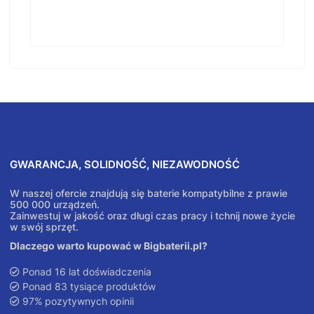
GWARANCJA, SOLIDNOŚĆ, NIEZAWODNOŚĆ
W naszej ofercie znajdują się baterie kompatybilne z prawie
500 000 urządzeń.
Zainwestuj w jakość oraz długi czas pracy i tchnij nowe życie
w swój sprzęt.
Dlaczego warto kupować w Bigbaterii.pl?
Ponad 16 lat doświadczenia
Ponad 83 tysiące produktów
97% pozytywnych opinii