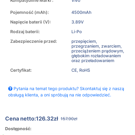
Kompatybilne Marki :
Vivo
Pojemność (mAh):
4500mAh
Napięcie baterii (V):
3.89V
Rodzaj baterii:
Li-Po
Zabezpieczenie przed:
przepięciem,
przegrzaniem, zwarciem,
przeciążeniem prądowym,
głębokim rozładowaniem
oraz przeładowaniem
Certyfikat:
CE, RoHS
Pytania na temat tego produktu? Skontaktuj się z naszą
obsługą klienta, a oni spróbują na nie odpowiedzieć.
Cena netto:126.32zł
157.90zł
Dostępność: