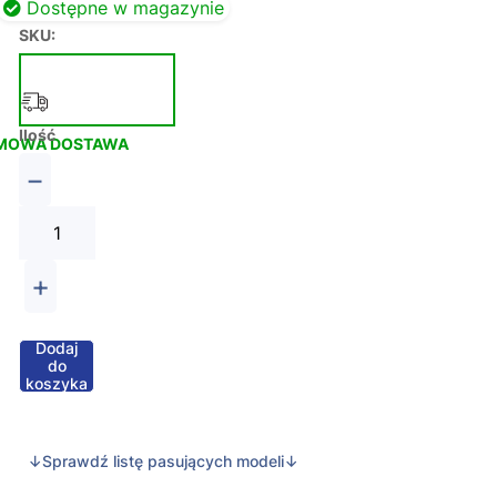
Dostępne w magazynie
SKU:
Ilość
MOWA DOSTAWA
−
+
Dodaj
do
koszyka
↓Sprawdź listę pasujących modeli↓