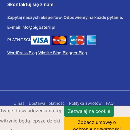
Skontaktuj się z nami
Zapytaj naszych ekspertów. Odpowiemy na każde pytanie.
E-mail:
info@bigbaterii.pl
PŁATNOŚCI:
WordPress Blog
Wixsite Blog
Blogger Blog
O nas
Dostawa i płatność
Polityka zwrotów
FAQ
Twoje doświadczenia na tej
Polityka prywatności
Mapa Strony
Zezwalaj na cookie
witrynie będą lepsze dzięki
Copyright © 2026 Bigbaterii.pl. Wszelkie prawa
Zobacz umowę o
zastrzeżone.
ochronie prywatności