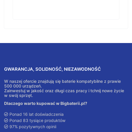
GWARANCJA, SOLIDNOŚĆ, NIEZAWODNOŚĆ
W naszej ofercie znajdują się baterie kompatybilne z prawie
500 000 urządzeń.
Zainwestuj w jakość oraz długi czas pracy i tchnij nowe życie
w swój sprzęt.
Dlaczego warto kupować w Bigbaterii.pl?
Ponad 16 lat doświadczenia
Ponad 83 tysiące produktów
97% pozytywnych opinii