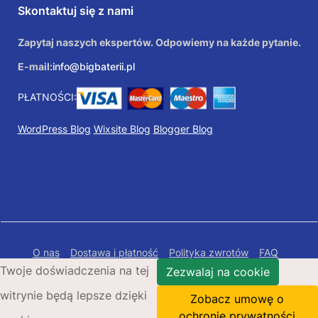
Skontaktuj się z nami
Zapytaj naszych ekspertów. Odpowiemy na każde pytanie.
E-mail:
info@bigbaterii.pl
PŁATNOŚCI:
WordPress Blog
Wixsite Blog
Blogger Blog
O nas
Dostawa i płatność
Polityka zwrotów
FAQ
Twoje doświadczenia na tej
Polityka prywatności
Mapa Strony
Zezwalaj na cookie
witrynie będą lepsze dzięki
Copyright © 2026 Bigbaterii.pl. Wszelkie prawa
Zobacz umowę o
zastrzeżone.
ochronie prywatności