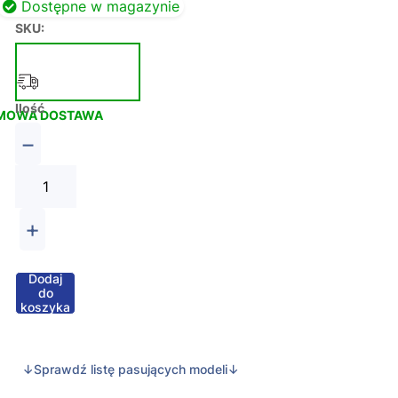
Dostępne w magazynie
SKU:
Ilość
MOWA DOSTAWA
−
+
Dodaj
do
koszyka
↓Sprawdź listę pasujących modeli↓