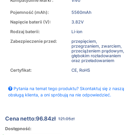
Kompatybilne Marki :
Vivo
Pojemność (mAh):
5560mAh
Napięcie baterii (V):
3.82V
Rodzaj baterii:
Li-ion
Zabezpieczenie przed:
przepięciem,
przegrzaniem, zwarciem,
przeciążeniem prądowym,
głębokim rozładowaniem
oraz przeładowaniem
Certyfikat:
CE, RoHS
Pytania na temat tego produktu? Skontaktuj się z naszą
obsługą klienta, a oni spróbują na nie odpowiedzieć.
Cena netto:96.84zł
121.05zł
Dostępność: