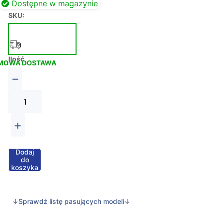
Dostępne w magazynie
SKU:
Ilość
MOWA DOSTAWA
−
+
Dodaj
do
koszyka
↓Sprawdź listę pasujących modeli↓