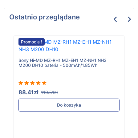
Ostatnio przeglądane
Promocja !
Sony Hi-MD MZ-RH1 MZ-EH1 MZ-NH1 NH3
M200 DH10 bateria - 500mAh/1.85Wh
88.41zł
110.51zł
Do koszyka