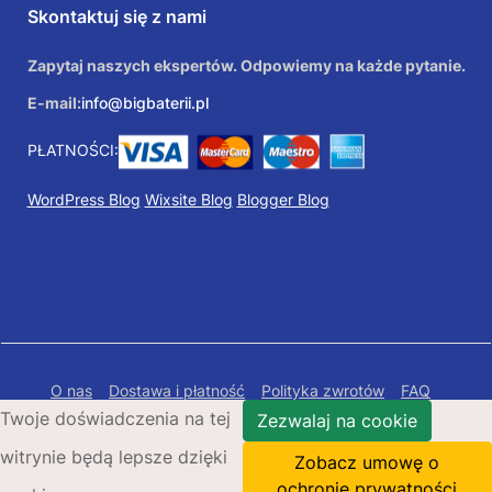
Skontaktuj się z nami
Zapytaj naszych ekspertów. Odpowiemy na każde pytanie.
E-mail:
info@bigbaterii.pl
PŁATNOŚCI:
WordPress Blog
Wixsite Blog
Blogger Blog
O nas
Dostawa i płatność
Polityka zwrotów
FAQ
Twoje doświadczenia na tej
Polityka prywatności
Mapa Strony
Zezwalaj na cookie
witrynie będą lepsze dzięki
Copyright © 2026 Bigbaterii.pl. Wszelkie prawa
Zobacz umowę o
zastrzeżone.
ochronie prywatności