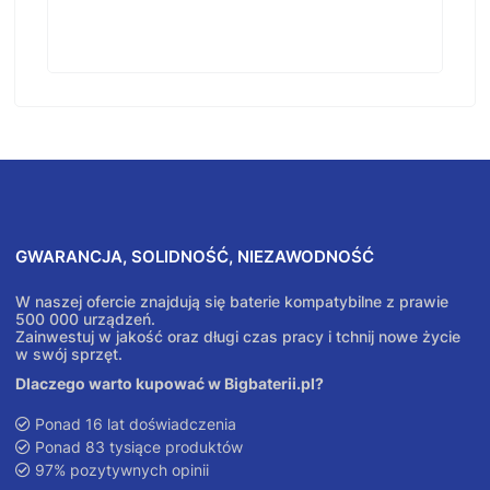
GWARANCJA, SOLIDNOŚĆ, NIEZAWODNOŚĆ
W naszej ofercie znajdują się baterie kompatybilne z prawie
500 000 urządzeń.
Zainwestuj w jakość oraz długi czas pracy i tchnij nowe życie
w swój sprzęt.
Dlaczego warto kupować w Bigbaterii.pl?
Ponad 16 lat doświadczenia
Ponad 83 tysiące produktów
97% pozytywnych opinii