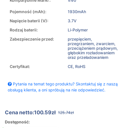
Kompatybilne Marki :
Vivo
Pojemność (mAh):
1930mAh
Napięcie baterii (V):
3.7V
Rodzaj baterii:
Li-Polymer
Zabezpieczenie przed:
przepięciem,
przegrzaniem, zwarciem,
przeciążeniem prądowym,
głębokim rozładowaniem
oraz przeładowaniem
Certyfikat:
CE, RoHS
Pytania na temat tego produktu? Skontaktuj się z naszą
obsługą klienta, a oni spróbują na nie odpowiedzieć.
Cena netto:100.59zł
125.74zł
Dostępność: