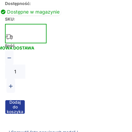
Dostępność:
Dostępne w magazynie
SKU:
Ilość
MOWA DOSTAWA
−
+
Dodaj
do
koszyka