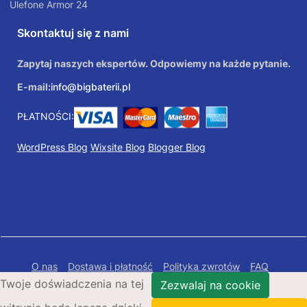
Ulefone Armor 24
Skontaktuj się z nami
Zapytaj naszych ekspertów. Odpowiemy na każde pytanie.
E-mail:
info@bigbaterii.pl
PŁATNOŚCI:
WordPress Blog
Wixsite Blog
Blogger Blog
O nas
Dostawa i płatność
Polityka zwrotów
FAQ
Twoje doświadczenia na tej
Polityka prywatności
Mapa Strony
Zezwalaj na cookie
Copyright © 2026 Bigbaterii.pl. Wszelkie prawa