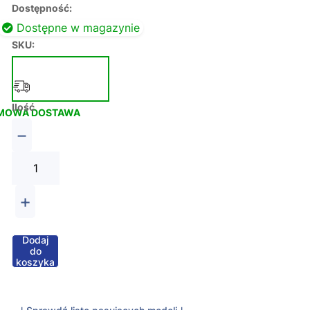
Dostępność:
Dostępne w magazynie
SKU:
Ilość
MOWA DOSTAWA
−
+
Dodaj
do
koszyka