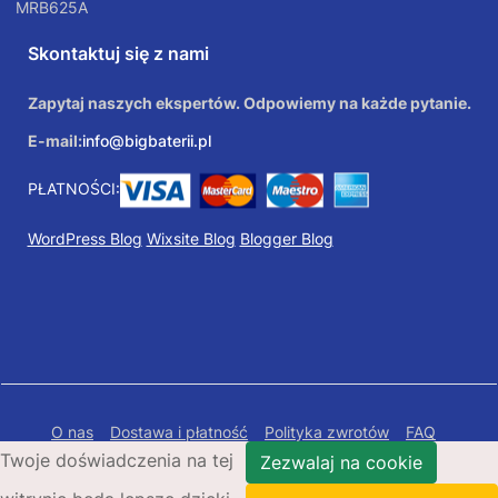
MRB625A
Skontaktuj się z nami
Zapytaj naszych ekspertów. Odpowiemy na każde pytanie.
E-mail:
info@bigbaterii.pl
PŁATNOŚCI:
WordPress Blog
Wixsite Blog
Blogger Blog
O nas
Dostawa i płatność
Polityka zwrotów
FAQ
Twoje doświadczenia na tej
Polityka prywatności
Mapa Strony
Zezwalaj na cookie
Copyright © 2026 Bigbaterii.pl. Wszelkie prawa