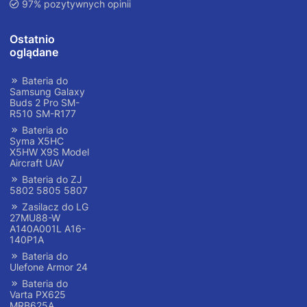
97% pozytywnych opinii
Ostatnio
oglądane
Bateria do
Samsung Galaxy
Buds 2 Pro SM-
R510 SM-R177
Bateria do
Syma X5HC
X5HW X9S Model
Aircraft UAV
Bateria do ZJ
5802 5805 5807
Zasilacz do LG
27MU88-W
A140A001L A16-
140P1A
Bateria do
Ulefone Armor 24
Bateria do
Varta PX625
MRB625A