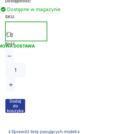
Dostępność:
Dostępne w magazynie
SKU:
Ilość
MOWA DOSTAWA
−
+
Dodaj
do
koszyka
↓Sprawdź listę pasujących modeli↓