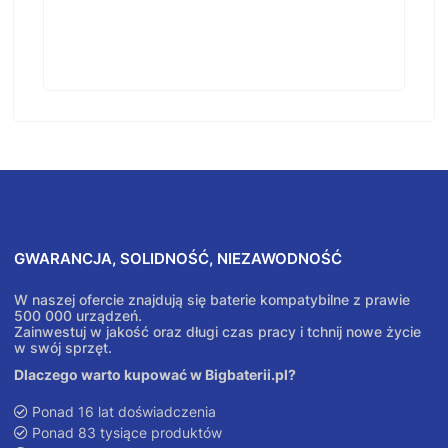
GWARANCJA, SOLIDNOŚĆ, NIEZAWODNOŚĆ
W naszej ofercie znajdują się baterie kompatybilne z prawie
500 000 urządzeń.
Zainwestuj w jakość oraz długi czas pracy i tchnij nowe życie
w swój sprzęt.
Dlaczego warto kupować w Bigbaterii.pl?
Ponad 16 lat doświadczenia
Ponad 83 tysiące produktów