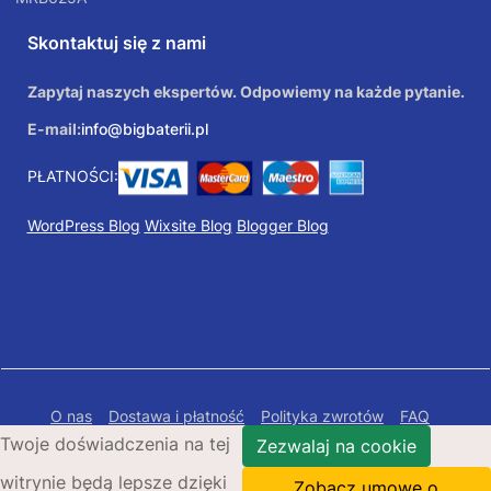
Skontaktuj się z nami
Zapytaj naszych ekspertów. Odpowiemy na każde pytanie.
E-mail:
info@bigbaterii.pl
PŁATNOŚCI:
WordPress Blog
Wixsite Blog
Blogger Blog
O nas
Dostawa i płatność
Polityka zwrotów
FAQ
Twoje doświadczenia na tej
Polityka prywatności
Mapa Strony
Zezwalaj na cookie
witrynie będą lepsze dzięki
Copyright © 2026 Bigbaterii.pl. Wszelkie prawa
Zobacz umowę o