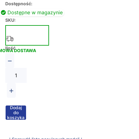
Dostępność:
Dostępne w magazynie
SKU:
Ilość
MOWA DOSTAWA
−
+
Dodaj
do
koszyka