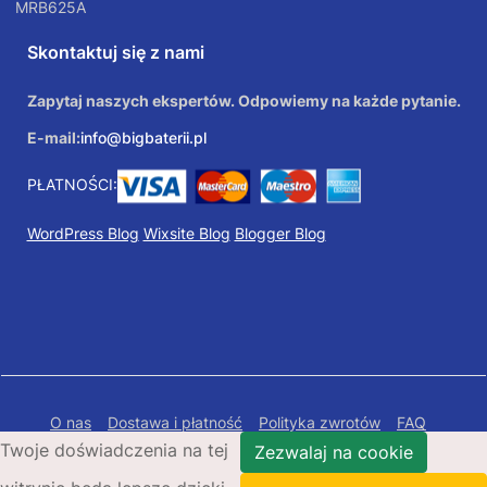
MRB625A
Skontaktuj się z nami
Zapytaj naszych ekspertów. Odpowiemy na każde pytanie.
E-mail:
info@bigbaterii.pl
PŁATNOŚCI:
WordPress Blog
Wixsite Blog
Blogger Blog
O nas
Dostawa i płatność
Polityka zwrotów
FAQ
Twoje doświadczenia na tej
Polityka prywatności
Mapa Strony
Zezwalaj na cookie
Copyright © 2026 Bigbaterii.pl. Wszelkie prawa