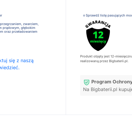
er
↓Sprawdź listę pasujących mo
 przegrzaniem, zwarciem,
em prądowym, głębokim
em oraz przeładowaniem
Produkt objęty jest 12-miesięczn
tuj się z naszą
realizowaną przez Bigbaterii.pl.
wiedzieć.
Program Ochrony
Na Bigbaterii.pl kupu