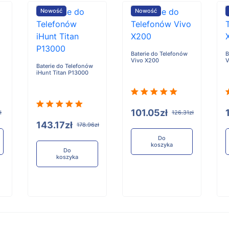
Nowość
Nowość
Baterie do Telefonów
B
Vivo X200
V
Baterie do Telefonów
iHunt Titan P13000
101.05zł
ł
126.31zł
143.17zł
178.96zł
Do
koszyka
Do
koszyka