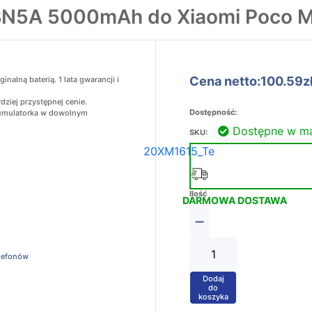
 BN5A 5000mAh do Xiaomi Poco M
Cena netto:100.59z
alną baterią. 1 lata gwarancji i
ziej przystępnej cenie.
Dostępność:
akumulatorka w dowolnym
Dostępne w m
SKU:
20XM1615_Te
Ilość
DARMOWA DOSTAWA
−
elefonów
Dodaj
+
do
koszyka