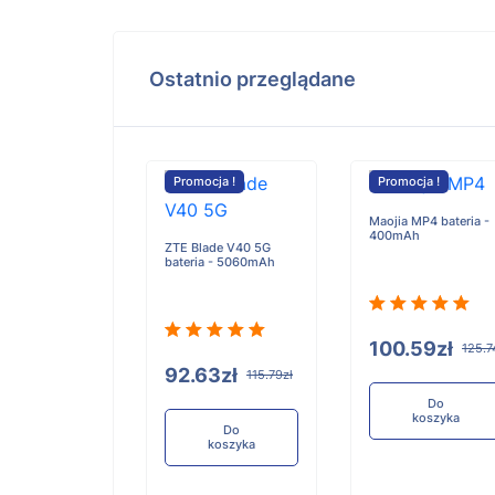
Ostatnio przeglądane
cja !
Promocja !
Promocja !
Maojia MP4 bateria -
400mAh
K120 G2 bateria
ZTE Blade V40 5G
0mAh
bateria - 5060mAh
100.59zł
125.7
.94zł
92.63zł
421.17zł
115.79zł
Do
koszyka
Do
Do
koszyka
koszyka