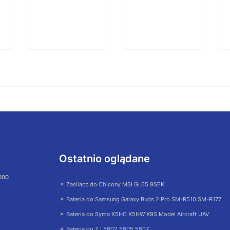
Ostatnio oglądane
 000
Zasilacz do Chicony MSI GL65 9SEK
Bateria do Samsung Galaxy Buds 2 Pro SM-R510 SM-R177
Bateria do Syma X5HC X5HW X9S Model Aircraft UAV
Bateria do ZJ 5802 5805 5807