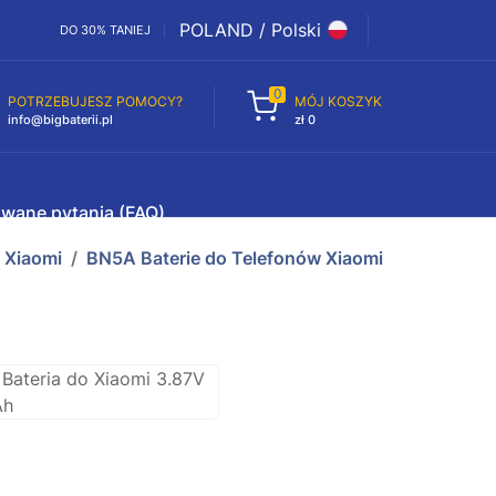
POLAND / Polski
DO 30% TANIEJ
0
POTRZEBUJESZ POMOCY?
MÓJ KOSZYK
info@bigbaterii.pl
zł 0
awane pytania (FAQ)
Xiaomi
BN5A Baterie do Telefonów Xiaomi