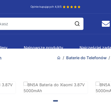
Opinie kupujących 4,9/5
lery
Najnowsze produkty
Najczęściej zad
h
Baterie do Telefonów