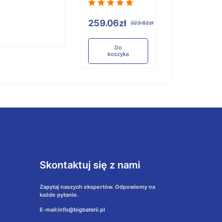
259.06zł
323.82zł
Do
koszyka
Skontaktuj się z nami
Zapytaj naszych ekspertów. Odpowiemy na
każde pytanie.
E-mail:
info@bigbaterii.pl