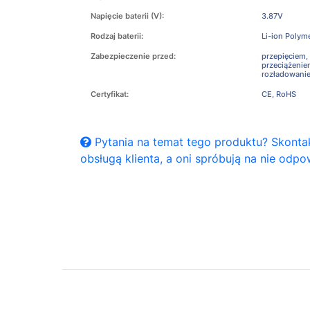
Napięcie baterii (V):
3.87V
Rodzaj baterii:
Li-ion Polym
Zabezpieczenie przed:
przepięciem,
przeciążeni
rozładowani
Certyfikat:
CE, RoHS
Pytania na temat tego produktu? Skontak
obsługą klienta, a oni spróbują na nie odpo