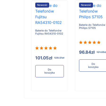
ość
Nowość
Nowość
Baterie do Telefonów
Philips S7105
e do Telefonów
Baterie do Telefonów
u RA54310-0101
Fujitsu RA54310-0102
96.84zł
121.05z
05zł
101.05zł
126.31zł
126.31zł
Do
koszyka
Do
Do
koszyka
koszyka