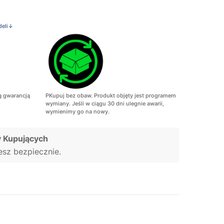
deli↓
ą gwarancją
PKupuj bez obaw. Produkt objęty jest programem
wymiany. Jeśli w ciągu 30 dni ulegnie awarii,
wymienimy go na nowy.
 Kupujących
jesz bezpiecznie.