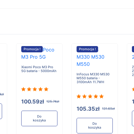
Promocja !
Promocja !
Xiaomi Poco M3 Pro
Z
5G bateria - 5000mAh
Z
InFocus M330 M530
M550 bateria -
3100mAh 11.7WH
4zł
100.59zł
125.74zł
105.35zł
131.69zł
Do
koszyka
Do
koszyka