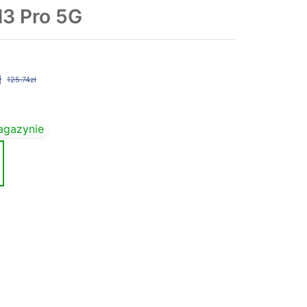
3 Pro 5G
ł
125.74zł
agazynie