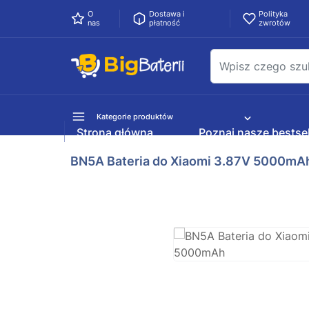
O
Dostawa i
Polityka
nas
płatność
zwrotów
Kategorie produktów
Strona główna
Poznaj nasze bestsel
BN5A Bateria do Xiaomi 3.87V 5000mA