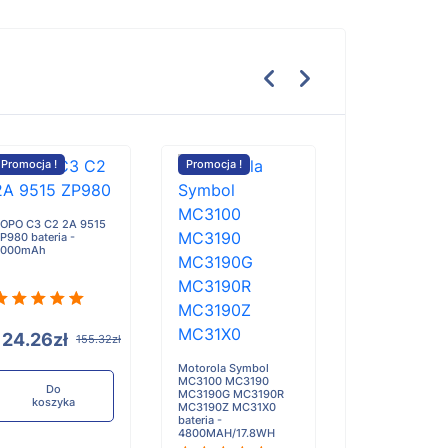
Promocja !
Promocja !
Promocja !
OPO C3 C2 2A 9515
Getac K120 G2 b
P980 bateria -
- 2100mAh
2000mAh
124.26zł
336.94zł
155.32zł
Motorola Symbol
MC3100 MC3190
Do
Do
MC3190G MC3190R
koszyka
koszyka
MC3190Z MC31X0
bateria -
4800MAH/17.8WH