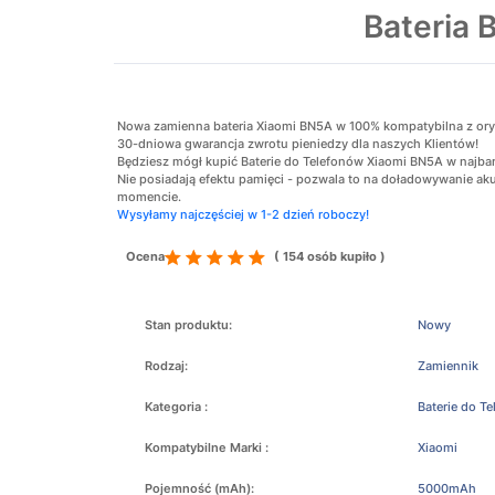
Bateria
Nowa zamienna bateria Xiaomi BN5A w 100% kompatybilna z orygin
30-dniowa gwarancja zwrotu pieniedzy dla naszych Klientów!
Będziesz mógł kupić Baterie do Telefonów Xiaomi BN5A w najbard
Nie posiadają efektu pamięci - pozwala to na doładowywanie 
momencie.
Wysyłamy najczęściej w 1-2 dzień roboczy!
Ocena
( 154 osób kupiło )
Stan produktu:
Nowy
Rodzaj:
Zamiennik
Kategoria :
Baterie do T
Kompatybilne Marki :
Xiaomi
Pojemność (mAh):
5000mAh