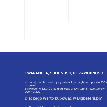
GWARANCJA, SOLIDNOŚĆ, NIEZAWODNOŚĆ
W naszej ofercie znajdują się baterie kompatybilne z prawie 500
urządzeń.
Zainwestuj w jakość oraz długi czas pracy i tchnij nowe życie w
swój sprzęt.
Dlaczego warto kupować w Bigbaterii.pl?