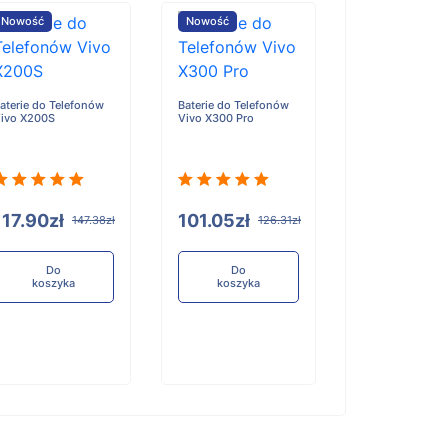
Nowość
Nowość
Nowość
aterie do Telefonów
Baterie do Telefonów
Baterie do Tele
ivo X200S
Vivo X300 Pro
Honor X6D
117.90zł
101.05zł
96.84zł
147.38zł
126.31zł
12
Do
Do
Do
koszyka
koszyka
koszyka