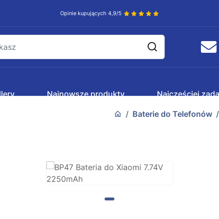
Opinie kupujących 4,9/5
lery
Najnowsze produkty
Najczęściej zad
Baterie do Telefonów