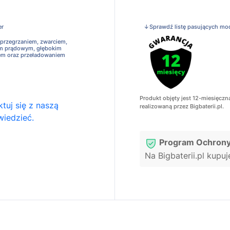
er
↓Sprawdź listę pasujących mo
 przegrzaniem, zwarciem,
em prądowym, głębokim
em oraz przeładowaniem
Produkt objęty jest 12-miesięczn
tuj się z naszą
realizowaną przez Bigbaterii.pl.
wiedzieć.
Program Ochrony
Na Bigbaterii.pl kupu