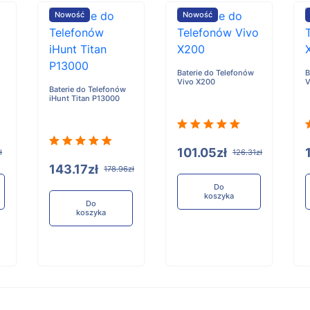
Nowość
Nowość
Baterie do Telefonów
B
Vivo X200
V
Baterie do Telefonów
iHunt Titan P13000
101.05zł
ł
126.31zł
143.17zł
178.96zł
Do
koszyka
Do
koszyka