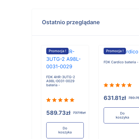
Ostatnio przeglądane
cja !
Promocja !
Promocja !
C3A bateria -
FDK Cardico bateria -
Ah/20.9Wh
FDK 4HR-3UTG-2
A98L-0031-0029
bateria -
90zł
631.81zł
147.38zł
789.76
589.73zł
737.16zł
Do
Do
koszyka
koszyka
Do
koszyka