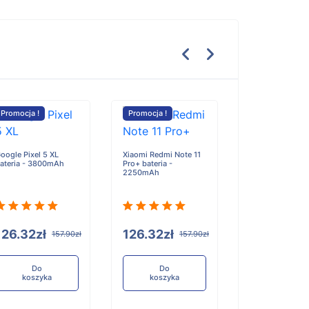
Promocja !
Promocja !
Promocja !
Ezviz C3A bater
5500mAh/20.9
oogle Pixel 5 XL
Xiaomi Redmi Note 11
ateria - 3800mAh
Pro+ bateria -
2250mAh
117.90zł
1
126.32zł
126.32zł
157.90zł
157.90zł
Do
koszyka
Do
Do
koszyka
koszyka