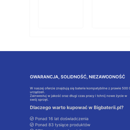
GWARANCJA, SOLIDNOŚĆ, NIEZAWODNOŚĆ
W naszej ofercie znajdują się baterie kompatybilne z prawie 500
urządzeń.
Zainwestuj w jakość oraz długi czas pracy i tchnij nowe życie w
swój sprzęt.
Dlaczego warto kupować w Bigbaterii.pl?
Ponad 16 lat doświadczenia
Ponad 83 tysiące produktów