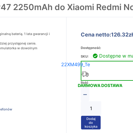
P47 2250mAh do Xiaomi Redmi No
Cena netto:126.32zł
lną baterią. 1 lata gwarancji i
ziej przystępnej cenie.
Dostępność:
akumulatorka w dowolnym
Dostępne w m
SKU:
22XM499_Te
Ilość
DARMOWA DOSTAWA
−
elefonów
Dodaj
+
do
koszyka