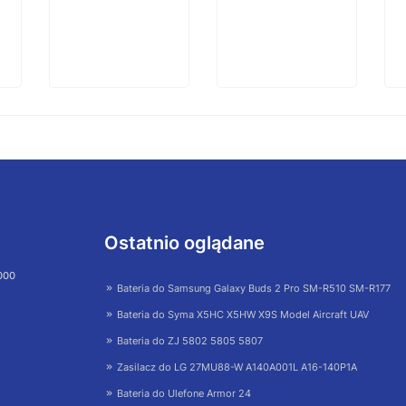
Ostatnio oglądane
 000
Bateria do Samsung Galaxy Buds 2 Pro SM-R510 SM-R177
Bateria do Syma X5HC X5HW X9S Model Aircraft UAV
Bateria do ZJ 5802 5805 5807
Zasilacz do LG 27MU88-W A140A001L A16-140P1A
Bateria do Ulefone Armor 24