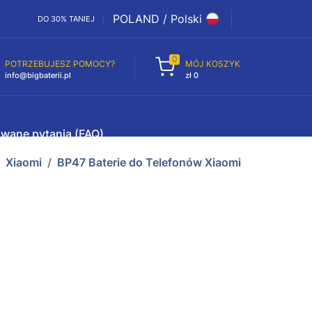
POLAND / Polski
DO 30% TANIEJ
0
POTRZEBUJESZ POMOCY?
MÓJ KOSZYK
info@bigbaterii.pl
zł 0
awane pytania (FAQ)
Xiaomi
BP47 Baterie do Telefonów Xiaomi