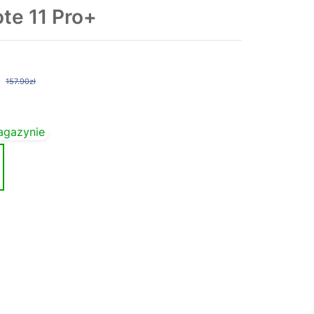
te 11 Pro+
157.90zł
agazynie