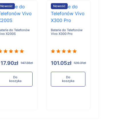
Nowość
Nowość
Nowość
aterie do Telefonów
Baterie do Telefonów
Baterie do Tele
ivo X200S
Vivo X300 Pro
Honor X6D
117.90zł
101.05zł
96.84zł
147.38zł
126.31zł
12
Do
Do
Do
koszyka
koszyka
koszyka