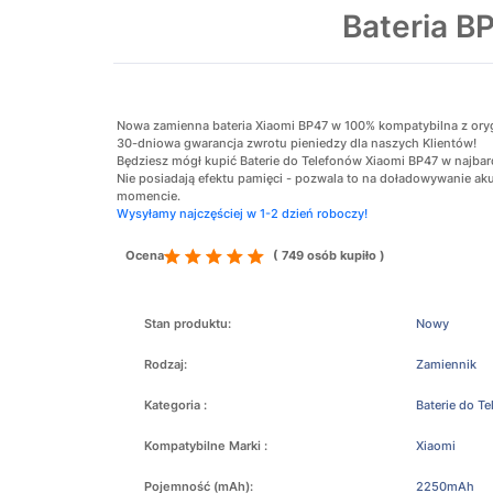
Bateria B
Nowa zamienna bateria Xiaomi BP47 w 100% kompatybilna z orygina
30-dniowa gwarancja zwrotu pieniedzy dla naszych Klientów!
Będziesz mógł kupić Baterie do Telefonów Xiaomi BP47 w najbard
Nie posiadają efektu pamięci - pozwala to na doładowywanie 
momencie.
Wysyłamy najczęściej w 1-2 dzień roboczy!
Ocena
( 749 osób kupiło )
Stan produktu:
Nowy
Rodzaj:
Zamiennik
Kategoria :
Baterie do T
Kompatybilne Marki :
Xiaomi
Pojemność (mAh):
2250mAh