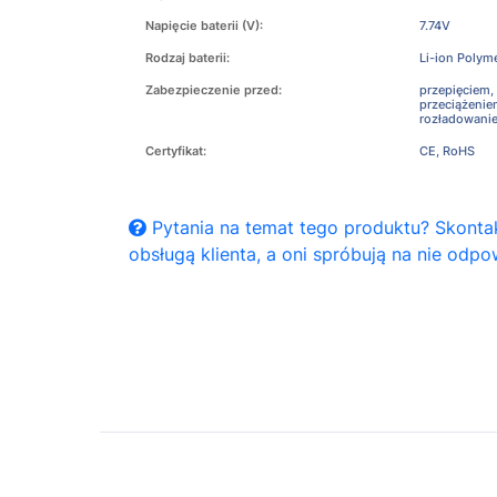
Napięcie baterii (V):
7.74V
Rodzaj baterii:
Li-ion Polym
Zabezpieczenie przed:
przepięciem,
przeciążeni
rozładowani
Certyfikat:
CE, RoHS
Pytania na temat tego produktu? Skontak
obsługą klienta, a oni spróbują na nie odpo