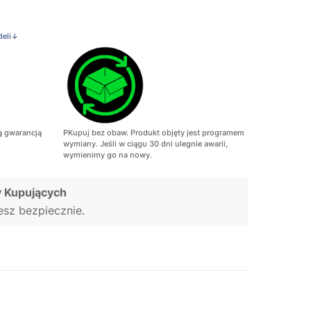
deli↓
ą gwarancją
PKupuj bez obaw. Produkt objęty jest programem
wymiany. Jeśli w ciągu 30 dni ulegnie awarii,
wymienimy go na nowy.
 Kupujących
jesz bezpiecznie.