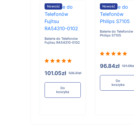
ość
Nowość
Nowość
Baterie do Telefonów
Philips S7105
e do Telefonów
Baterie do Telefonów
u RA54310-0101
Fujitsu RA54310-0102
96.84zł
121.05z
05zł
101.05zł
126.31zł
126.31zł
Do
koszyka
Do
Do
koszyka
koszyka