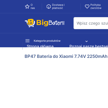
O
Dostawa i
Polityka
nas
płatność
zwrotów
Kategorie produktów
Strona główna
Poznaj nasze bestsel
BP47 Bateria do Xiaomi 7.74V 2250mAh