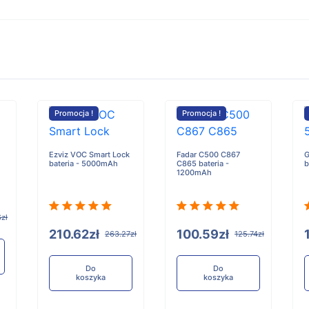
Promocja !
Promocja !
Ezviz VOC Smart Lock
Fadar C500 C867
G
bateria - 5000mAh
C865 bateria -
b
1200mAh
zł
210.62zł
100.59zł
263.27zł
125.74zł
Do
Do
koszyka
koszyka