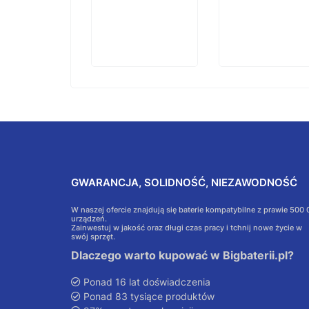
GWARANCJA, SOLIDNOŚĆ, NIEZAWODNOŚĆ
W naszej ofercie znajdują się baterie kompatybilne z prawie 500
urządzeń.
Zainwestuj w jakość oraz długi czas pracy i tchnij nowe życie w
swój sprzęt.
Dlaczego warto kupować w Bigbaterii.pl?
Ponad 16 lat doświadczenia
Ponad 83 tysiące produktów