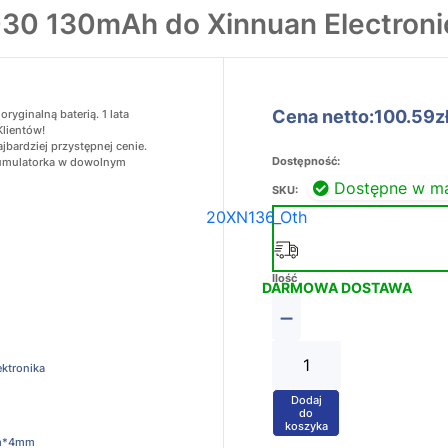
030 130mAh do Xinnuan Electron
Cena netto:100.59z
yginalną baterią. 1 lata
Klientów!
jbardziej przystępnej cenie.
Dostępność:
akumulatorka w dowolnym
Dostępne w m
SKU:
20XN136_Oth
Ilość
DARMOWA DOSTAWA
−
ektronika
Dodaj
+
do
koszyka
m*4mm