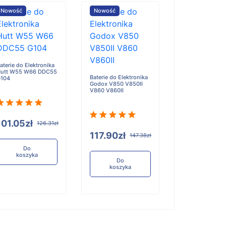
Nowość
Nowość
Nowość
aterie do Elektronika
Baterie do Elekt
utt W55 W66 DDC55
Hikvision DS-D
Baterie do Elektronika
104
A
Godox V850 V850II
V860 V860II
101.05zł
197.94zł
126.31zł
117.90zł
147.38zł
Do
Do
koszyka
koszyka
Do
koszyka