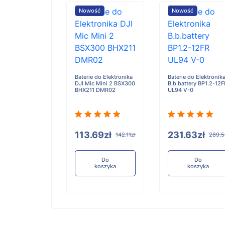
ość
Nowość
Nowość
e do Elektronika
Baterie do Elektronika
Baterie do Elektronik
 Meta Wayfarer
DJI Mic Mini 2 BSX300
B.b.battery BP1.2-12F
Gen2
BHX211 DMR02
UL94 V-0
.48zł
113.69zł
231.63zł
136.85zł
142.11zł
289.5
Do
Do
Do
koszyka
koszyka
koszyka