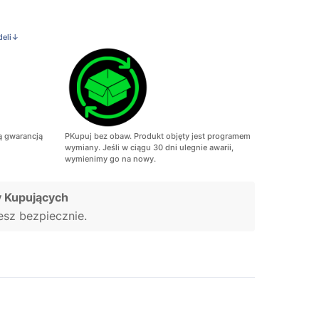
deli↓
ą gwarancją
PKupuj bez obaw. Produkt objęty jest programem
wymiany. Jeśli w ciągu 30 dni ulegnie awarii,
wymienimy go na nowy.
 Kupujących
jesz bezpiecznie.