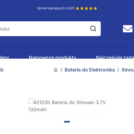
Opinie kupujących 4,9/5
lery
Najnowsze produkty
Najczęściej zad
Ah
Baterie do Elektronika
Xinn