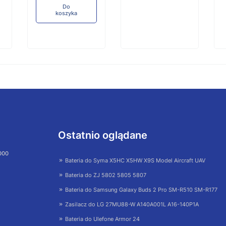
Do
koszyka
Ostatnio oglądane
 000
Bateria do Syma X5HC X5HW X9S Model Aircraft UAV
Bateria do ZJ 5802 5805 5807
Bateria do Samsung Galaxy Buds 2 Pro SM-R510 SM-R177
Zasilacz do LG 27MU88-W A140A001L A16-140P1A
Bateria do Ulefone Armor 24