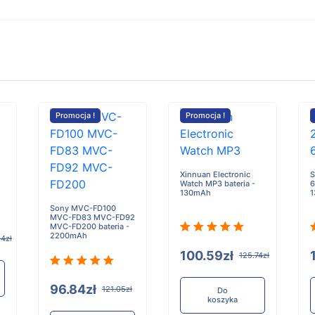
Promocja !
Promocja !
Xinnuan Electronic
S
Watch MP3 bateria -
6
130mAh
Sony MVC-FD100
MVC-FD83 MVC-FD92
MVC-FD200 bateria -
2200mAh
4zł
100.59zł
125.74zł
96.84zł
121.05zł
Do
koszyka