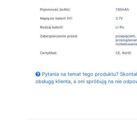
Pojemność (mAh):
130mAh
Napięcie baterii (V):
3.7V
Rodzaj baterii:
Li-Po
Zabezpieczenie przed:
przepięciem,
przeciążeni
rozładowani
Certyfikat:
CE, RoHS
Pytania na temat tego produktu? Skontak
obsługą klienta, a oni spróbują na nie odpo