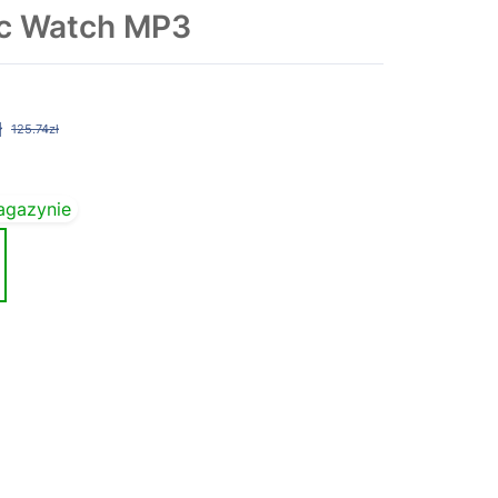
ic Watch MP3
ł
125.74zł
agazynie