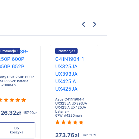
Promocja !
Promocja !
Promocja !
ony DSR-250P 600P
Aton TMBT0511
50P 652P bateria -
T0511 bateria -
13200mAh
4500mAh
Asus C41N1904-1
UX325JA UX393JA
UX425IA UX425JA
bateria -
126.32zł
117.90zł
157.90zł
1
67Wh/4220mah
Do
Do
koszyka
koszyka
273.76zł
342.20zł