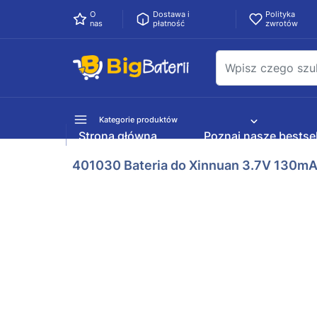
O
Dostawa i
Polityka
nas
płatność
zwrotów
Kategorie produktów
Strona główna
Poznaj nasze bestsel
401030 Bateria do Xinnuan 3.7V 130m