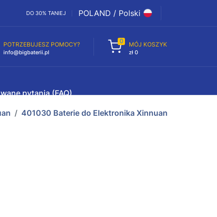
POLAND / Polski
DO 30% TANIEJ
0
POTRZEBUJESZ POMOCY?
MÓJ KOSZYK
info@bigbaterii.pl
zł 0
awane pytania (FAQ)
uan
401030 Baterie do Elektronika Xinnuan