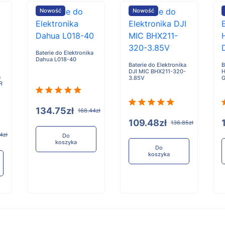
Nowość
Nowość
Baterie do Elektronika
Dahua L018-40
Baterie do Elektronika
B
DJI MIC BHX211-320-
H
a
3.85V
G
R
134.75zł
168.44zł
109.48zł
136.85zł
4zł
Do
koszyka
Do
koszyka