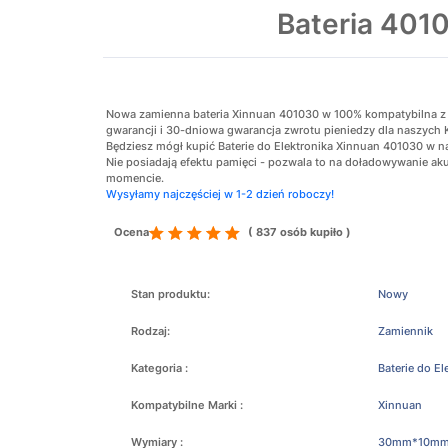
Bateria 401
Nowa zamienna bateria Xinnuan 401030 w 100% kompatybilna z or
gwarancji i 30-dniowa gwarancja zwrotu pieniedzy dla naszych 
Będziesz mógł kupić Baterie do Elektronika Xinnuan 401030 w na
Nie posiadają efektu pamięci - pozwala to na doładowywanie 
momencie.
Wysyłamy najczęściej w 1-2 dzień roboczy!
Ocena
( 837 osób kupiło )
Stan produktu:
Nowy
Rodzaj:
Zamiennik
Kategoria :
Baterie do El
Kompatybilne Marki :
Xinnuan
Wymiary :
30mm*10m