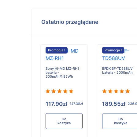
Ostatnio przeglądane
cja !
Promocja !
Promocja !
Sony Hi-MD MZ-RH1
BFDX BF-TD588UV
bateria -
bateria - 2000mAh
TMBT051120
500mAh/1.85Wh
bateria -
mAh
117.90zł
189.55zł
147.38zł
236.9
90zł
147.38zł
Do
Do
koszyka
koszyka
Do
koszyka