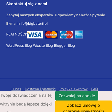
Skontaktuj się z nami
Zapytaj naszych ekspertów. Odpowiemy na każde pytanie.
E-mail:
info@bigbaterii.pl
PŁATNOŚCI:
WordPress Blog
Wixsite Blog
Blogger Blog
O nas
Dostawa i płatność
Polityka zwrotów
FAQ
Twoje doświadczenia na tej
Polityka prywatności
Mapa Strony
Zezwalaj na cookie
witrynie będą lepsze dzięki
Copyright © 2026 Bigbaterii.pl. Wszelkie prawa
Zobacz umowę o
zastrzeżone.
ochronie prywatności