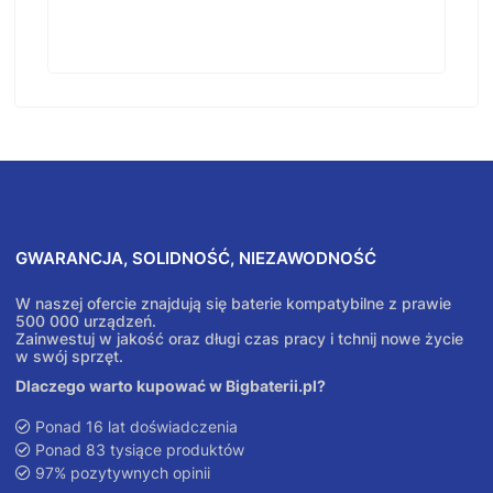
GWARANCJA, SOLIDNOŚĆ, NIEZAWODNOŚĆ
W naszej ofercie znajdują się baterie kompatybilne z prawie
500 000 urządzeń.
Zainwestuj w jakość oraz długi czas pracy i tchnij nowe życie
w swój sprzęt.
Dlaczego warto kupować w Bigbaterii.pl?
Ponad 16 lat doświadczenia
Ponad 83 tysiące produktów
97% pozytywnych opinii