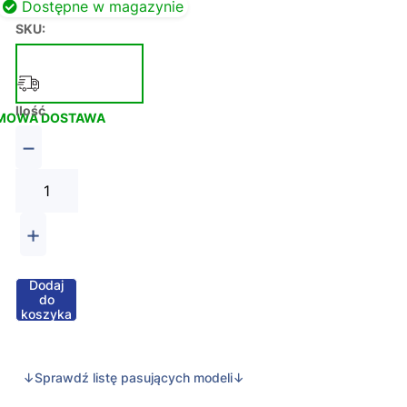
Dostępne w magazynie
SKU:
Ilość
MOWA DOSTAWA
−
+
Dodaj
do
koszyka
↓Sprawdź listę pasujących modeli↓