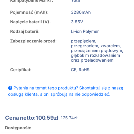
Kompatybilne Marki :
Yota
Pojemność (mAh):
3280mAh
Napięcie baterii (V):
3.85V
Rodzaj baterii:
Li-ion Polymer
Zabezpieczenie przed:
przepięciem,
przegrzaniem, zwarciem,
przeciążeniem prądowym,
głębokim rozładowaniem
oraz przeładowaniem
Certyfikat:
CE, RoHS
Pytania na temat tego produktu? Skontaktuj się z naszą
obsługą klienta, a oni spróbują na nie odpowiedzieć.
Cena netto:100.59zł
125.74zł
Dostępność: