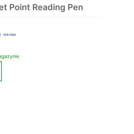
t Point Reading Pen
ł
125.74zł
agazynie