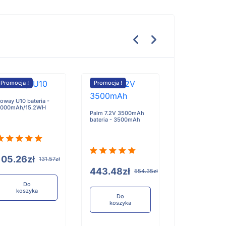
Promocja !
Promocja !
Promocja !
oway U10 bateria -
000mAh/15.2WH
Palm 7.2V 3500mAh
bateria - 3500mAh
Yuhuida Blueto
Headset Point 
Pen bateria - 
105.26zł
131.57zł
443.48zł
554.35zł
Do
koszyka
100.59zł
Do
koszyka
Do