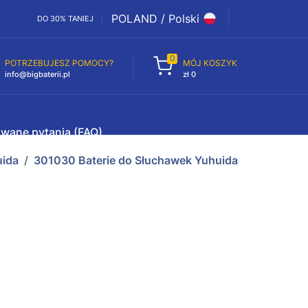
POLAND / Polski
DO 30% TANIEJ
0
POTRZEBUJESZ POMOCY?
MÓJ KOSZYK
info@bigbaterii.pl
zł 0
awane pytania (FAQ)
ida
301030 Baterie do Słuchawek Yuhuida