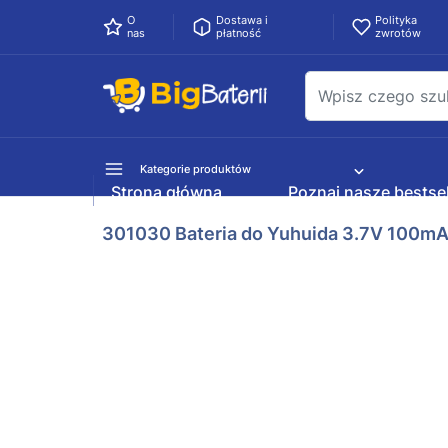
O
Dostawa i
Polityka
nas
płatność
zwrotów
Kategorie produktów
Strona główna
Poznaj nasze bestsel
301030 Bateria do Yuhuida 3.7V 100m