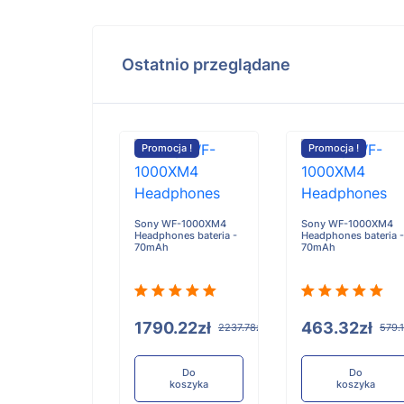
Ostatnio przeglądane
cja !
Promocja !
Promocja !
Sony WF-1000XM4
Sony WF-1000XM4
Headphones bateria -
Headphones bateria -
a Bluetooth
70mAh
70mAh
t Point Reading
teria - 100mAh
1790.22zł
463.32zł
2237.78zł
579.1
.59zł
125.74zł
Do
Do
koszyka
koszyka
Do