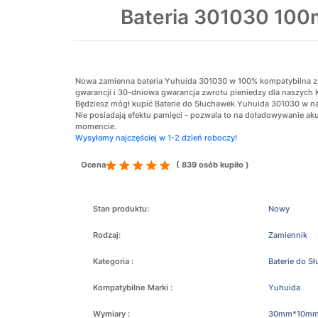
Bateria 301030 100
Nowa zamienna bateria Yuhuida 301030 w 100% kompatybilna z or
gwarancji i 30-dniowa gwarancja zwrotu pieniedzy dla naszych 
Będziesz mógł kupić Baterie do Słuchawek Yuhuida 301030 w naj
Nie posiadają efektu pamięci - pozwala to na doładowywanie 
momencie.
Wysyłamy najczęściej w 1-2 dzień roboczy!
Ocena
( 839 osób kupiło )
Stan produktu:
Nowy
Rodzaj:
Zamiennik
Kategoria :
Baterie do S
Kompatybilne Marki :
Yuhuida
Wymiary :
30mm*10m