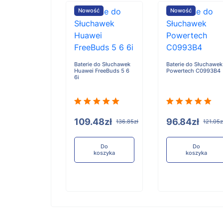
ość
Nowość
Nowość
e do Słuchawek
Baterie do Słuchawek
Baterie do Słuchawek
AirPods 3
Huawei FreeBuds 5 6
Powertech C0993B4
6i
84zł
109.48zł
96.84zł
121.05zł
136.85zł
121.05z
Do
Do
Do
koszyka
koszyka
koszyka