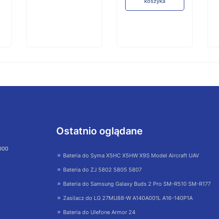
koszyka
Ostatnio oglądane
 000
Bateria do Syma X5HC X5HW X9S Model Aircraft UAV
Bateria do ZJ 5802 5805 5807
Bateria do Samsung Galaxy Buds 2 Pro SM-R510 SM-R177
Zasilacz do LG 27MU88-W A140A001L A16-140P1A
Bateria do Ulefone Armor 24