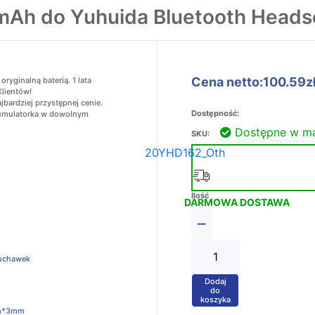
mAh do Yuhuida Bluetooth Headse
Cena netto:100.59z
yginalną baterią. 1 lata
Klientów!
bardziej przystępnej cenie.
Dostępność:
akumulatorka w dowolnym
Dostępne w m
SKU:
20YHD162_Oth
Ilość
DARMOWA DOSTAWA
−
łuchawek
Dodaj
+
do
koszyka
m*3mm