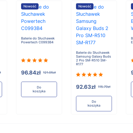
Nowość
Nowość
Baterie do Słuchawek
B
Powertech C0993B4
E
Baterie do Słuchawek
Samsung Galaxy Buds
2 Pro SM-R510 SM-
R177
96.84zł
ł
121.05zł
92.63zł
115.79zł
Do
koszyka
Do
koszyka