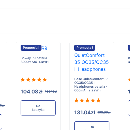
Promocja !
Promocja !
Boway R9 bateria -
B
3000mAh/11.4WH
4
Bose QuietComfort 35
QC35/QC35 II
Headphones bateria -
600mAh 2.22Wh
104.08zł
130.10zł
5zł
Do
koszyka
131.04zł
163.80zł
Do