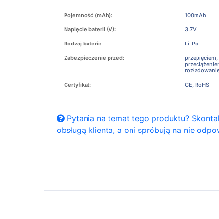
Pojemność (mAh):
100mAh
Napięcie baterii (V):
3.7V
Rodzaj baterii:
Li-Po
Zabezpieczenie przed:
przepięciem,
przeciążeni
rozładowani
Certyfikat:
CE, RoHS
Pytania na temat tego produktu? Skontak
obsługą klienta, a oni spróbują na nie odpo