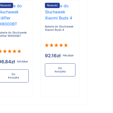
Nowość
Nowość
Nowość
Baterie do Słuchawek
Xiaomi Buds 4
aterie do Słuchawek
difier W8000BT
Baterie do Słuc
Marshall Mode I
Wireless Earbu
92.16zł
115.20zł
96.84zł
121.05zł
84.20zł
1
Do
koszyka
Do
koszyka
Do
koszyka