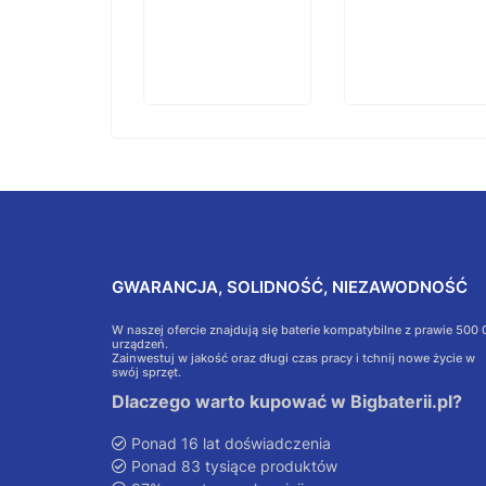
koszyka
GWARANCJA, SOLIDNOŚĆ, NIEZAWODNOŚĆ
W naszej ofercie znajdują się baterie kompatybilne z prawie 500
urządzeń.
Zainwestuj w jakość oraz długi czas pracy i tchnij nowe życie w
swój sprzęt.
Dlaczego warto kupować w Bigbaterii.pl?
Ponad 16 lat doświadczenia
Ponad 83 tysiące produktów