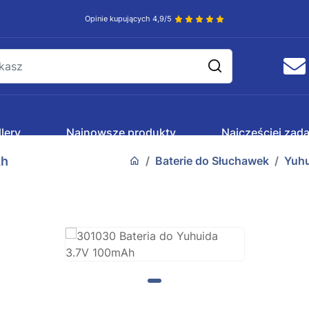
Opinie kupujących 4,9/5
lery
Najnowsze produkty
Najczęściej zad
Ah
Baterie do Słuchawek
Yuhu