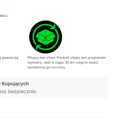
deli↓
ą gwarancją
PKupuj bez obaw. Produkt objęty jest programem
wymiany. Jeśli w ciągu 30 dni ulegnie awarii,
wymienimy go na nowy.
 Kupujących
jesz bezpiecznie.