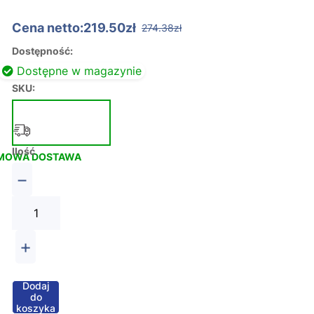
Cena netto:219.50zł
274.38zł
Dostępność:
Dostępne w magazynie
SKU:
Ilość
MOWA DOSTAWA
−
+
Dodaj
do
koszyka