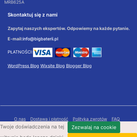
MRB625A
Skontaktuj się z nami
Zapytaj naszych ekspertów. Odpowiemy na każde pytanie.
E-mail:
info@bigbaterii.pl
PŁATNOŚCI:
WordPress Blog
Wixsite Blog
Blogger Blog
O nas
Dostawa i płatność
Polityka zwrotów
FAQ
Twoje doświadczenia na tej
Polityka prywatności
Mapa Strony
Zezwalaj na cookie
Copyright © 2026 Bigbaterii.pl. Wszelkie prawa