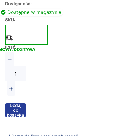
Dostępność:
Dostępne w magazynie
SKU:
Ilość
MOWA DOSTAWA
−
+
Dodaj
do
koszyka