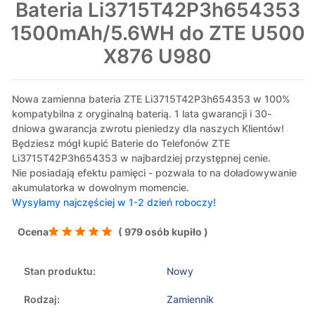
Bateria Li3715T42P3h654353
1500mAh/5.6WH do ZTE U500
X876 U980
Nowa zamienna bateria ZTE Li3715T42P3h654353 w 100%
kompatybilna z oryginalną baterią. 1 lata gwarancji i 30-
dniowa gwarancja zwrotu pieniedzy dla naszych Klientów!
Będziesz mógł kupić Baterie do Telefonów ZTE
Li3715T42P3h654353 w najbardziej przystępnej cenie.
Nie posiadają efektu pamięci - pozwala to na doładowywanie
akumulatorka w dowolnym momencie.
Wysyłamy najczęściej w 1-2 dzień roboczy!
Ocena
( 979 osób kupiło )
Stan produktu:
Nowy
Rodzaj:
Zamiennik