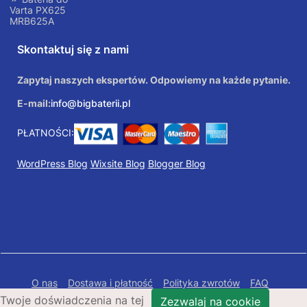
Varta PX625
MRB625A
Skontaktuj się z nami
Zapytaj naszych ekspertów. Odpowiemy na każde pytanie.
E-mail:
info@bigbaterii.pl
PŁATNOŚCI:
WordPress Blog
Wixsite Blog
Blogger Blog
O nas
Dostawa i płatność
Polityka zwrotów
FAQ
Twoje doświadczenia na tej
Polityka prywatności
Mapa Strony
Zezwalaj na cookie