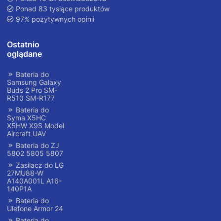
Ponad 83 tysiące produktów
97% pozytywnych opinii
Ostatnio
oglądane
Bateria do
Samsung Galaxy
Buds 2 Pro SM-
R510 SM-R177
Bateria do
Syma X5HC
X5HW X9S Model
Aircraft UAV
Bateria do ZJ
5802 5805 5807
Zasilacz do LG
27MU88-W
A140A001L A16-
140P1A
Bateria do
Ulefone Armor 24
Bateria do