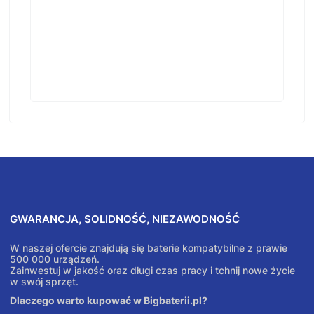
GWARANCJA, SOLIDNOŚĆ, NIEZAWODNOŚĆ
W naszej ofercie znajdują się baterie kompatybilne z prawie
500 000 urządzeń.
Zainwestuj w jakość oraz długi czas pracy i tchnij nowe życie
w swój sprzęt.
Dlaczego warto kupować w Bigbaterii.pl?