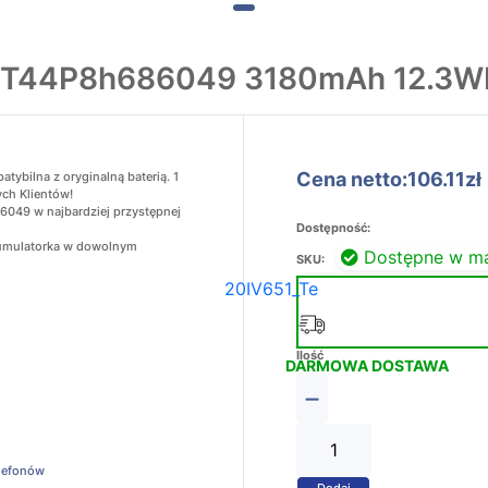
29T44P8h686049 3180mAh 12.3W
Cena netto:106.11zł
bilna z oryginalną baterią. 1
ych Klientów!
6049 w najbardziej przystępnej
Dostępność:
akumulatorka w dowolnym
Dostępne w m
SKU:
20IV651_Te
Ilość
DARMOWA DOSTAWA
−
elefonów
Dodaj