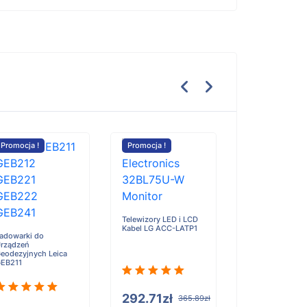
Promocja !
Promocja !
Promocja !
Xiaomi Mi Poc
F1 POCO F1 bater
Telewizory LED i LCD
3900mAh/15.0
Kabel LG ACC-LATP1
adowarki do
rządzeń
eodezyjnych Leica
EB211
100.59zł
292.71zł
365.89zł