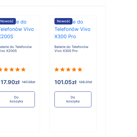
Nowość
Nowość
Nowość
aterie do Telefonów
Baterie do Telefonów
Baterie do Tele
ivo X200S
Vivo X300 Pro
Honor X6D
117.90zł
101.05zł
96.84zł
147.38zł
126.31zł
12
Do
Do
Do
koszyka
koszyka
koszyka