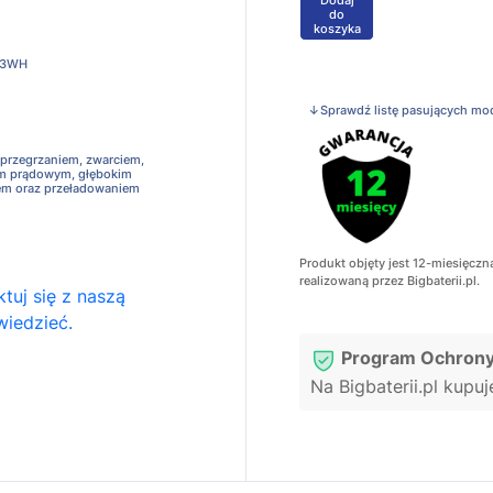
+
do
koszyka
.3WH
↓Sprawdź listę pasujących mo
 przegrzaniem, zwarciem,
em prądowym, głębokim
em oraz przeładowaniem
Produkt objęty jest 12-miesięczn
realizowaną przez Bigbaterii.pl.
tuj się z naszą
wiedzieć.
Program Ochrony
Na Bigbaterii.pl kupu