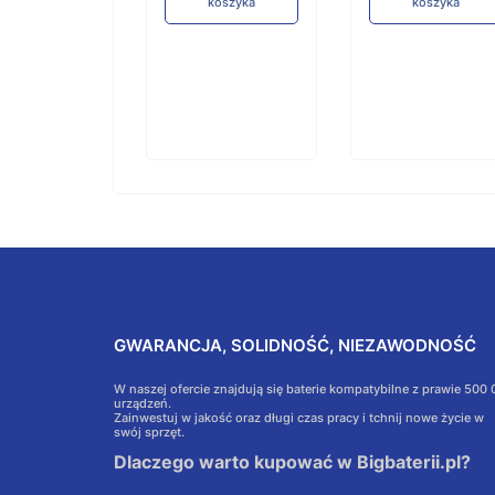
koszyka
koszyka
Do
koszyka
GWARANCJA, SOLIDNOŚĆ, NIEZAWODNOŚĆ
W naszej ofercie znajdują się baterie kompatybilne z prawie 500
urządzeń.
Zainwestuj w jakość oraz długi czas pracy i tchnij nowe życie w
swój sprzęt.
Dlaczego warto kupować w Bigbaterii.pl?