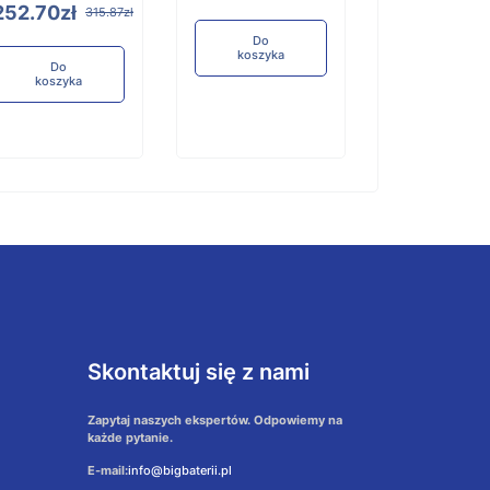
252.70zł
315.87zł
Do
koszyka
Do
koszyka
Do
koszyka
Skontaktuj się z nami
Zapytaj naszych ekspertów. Odpowiemy na
każde pytanie.
E-mail:
info@bigbaterii.pl