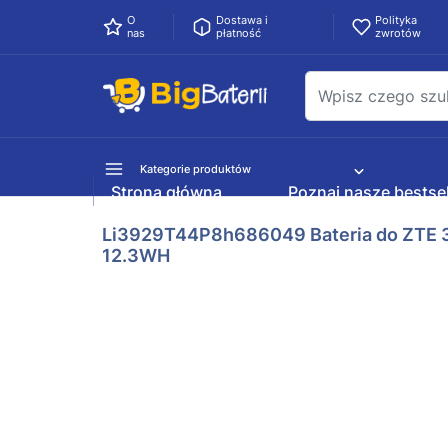
O
Dostawa i
Polityka
nas
płatność
zwrotów
Kategorie produktów
Strona główna
Poznaj nasze bestsel
Li3929T44P8h686049 Bateria do ZTE 
12.3WH