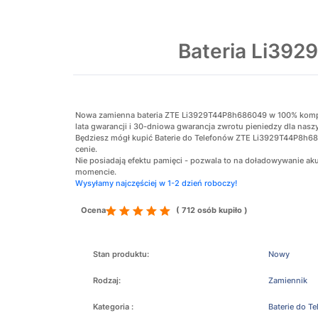
Bateria Li39
Nowa zamienna bateria ZTE Li3929T44P8h686049 w 100% kompaty
lata gwarancji i 30-dniowa gwarancja zwrotu pieniedzy dla nasz
Będziesz mógł kupić Baterie do Telefonów ZTE Li3929T44P8h68
cenie.
Nie posiadają efektu pamięci - pozwala to na doładowywanie 
momencie.
Wysyłamy najczęściej w 1-2 dzień roboczy!
Ocena
( 712 osób kupiło )
Stan produktu:
Nowy
Rodzaj:
Zamiennik
Kategoria :
Baterie do T