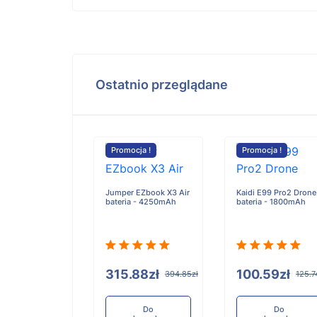
Ostatnio przeglądane
cja !
Promocja !
Promocja !
Jumper EZbook X3 Air
Kaidi E99 Pro2 Drone
bateria - 4250mAh
bateria - 1800mAh
i Mi Pocophone
O F1 bateria -
Ah/15.0WH
315.88zł
100.59zł
394.85zł
125.7
.59zł
125.74zł
Do
Do