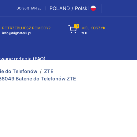
POLAND / Polski
DO 30% TANIEJ
0
POTRZEBUJESZ POMOCY?
MÓJ KOSZYK
info@bigbaterii.pl
zł 0
awane pytania (FAQ)
rie do Telefonów
ZTE
6049 Baterie do Telefonów ZTE