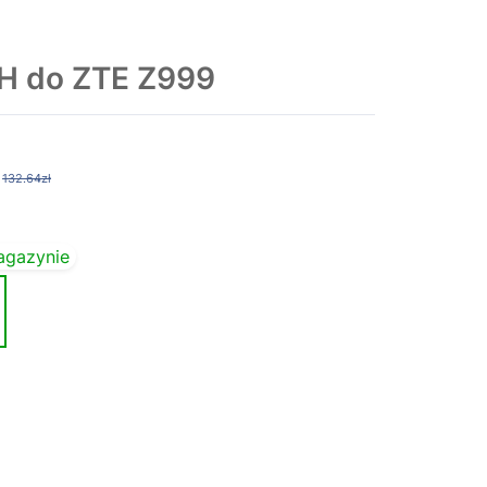
H do ZTE Z999
132.64zł
agazynie