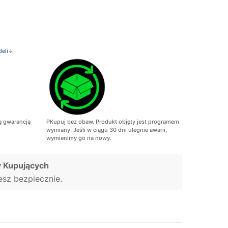
deli↓
ą gwarancją
PKupuj bez obaw. Produkt objęty jest programem
wymiany. Jeśli w ciągu 30 dni ulegnie awarii,
wymienimy go na nowy.
 Kupujących
jesz bezpiecznie.