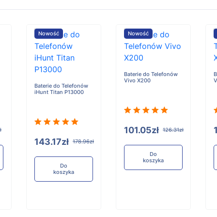
Nowość
Nowość
Baterie do Telefonów
B
Vivo X200
V
Baterie do Telefonów
iHunt Titan P13000
101.05zł
ł
126.31zł
143.17zł
178.96zł
Do
koszyka
Do
koszyka