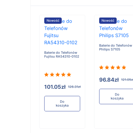
ość
Nowość
Nowość
Baterie do Telefonów
Philips S7105
e do Telefonów
Baterie do Telefonów
u RA54310-0101
Fujitsu RA54310-0102
96.84zł
121.05z
05zł
101.05zł
126.31zł
126.31zł
Do
koszyka
Do
Do
koszyka
koszyka