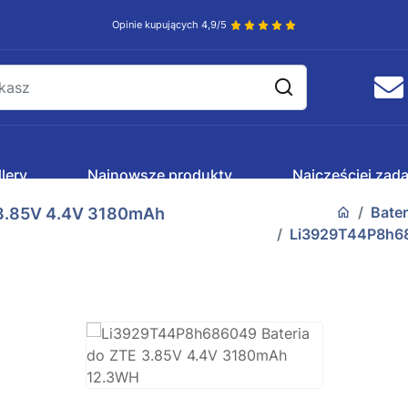
Opinie kupujących 4,9/5
lery
Najnowsze produkty
Najczęściej zad
Bate
3.85V 4.4V 3180mAh
Li3929T44P8h68