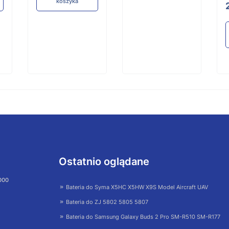
koszyka
Ostatnio oglądane
 000
Bateria do Syma X5HC X5HW X9S Model Aircraft UAV
Bateria do ZJ 5802 5805 5807
Bateria do Samsung Galaxy Buds 2 Pro SM-R510 SM-R177