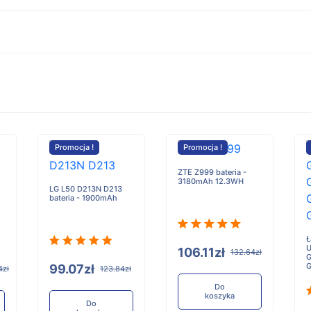
Promocja !
Promocja !
ZTE Z999 bateria -
3180mAh 12.3WH
LG L50 D213N D213
bateria - 1900mAh
Ł
U
106.11zł
132.64zł
G
G
99.07zł
4zł
123.84zł
Do
koszyka
Do