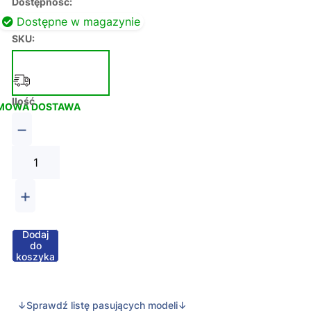
Dostępność:
Dostępne w magazynie
SKU:
Ilość
MOWA DOSTAWA
−
+
Dodaj
do
koszyka
↓Sprawdź listę pasujących modeli↓