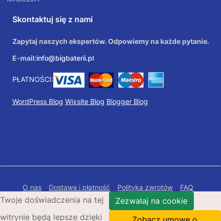
Skontaktuj się z nami
Zapytaj naszych ekspertów. Odpowiemy na każde pytanie.
E-mail:
info@bigbaterii.pl
PŁATNOŚCI:
WordPress Blog
Wixsite Blog
Blogger Blog
O nas
Dostawa i płatność
Polityka zwrotów
FAQ
Twoje doświadczenia na tej
Polityka prywatności
Mapa Strony
Zezwalaj na cookie
witrynie będą lepsze dzięki
Copyright © 2026 Bigbaterii.pl. Wszelkie prawa
Zobacz umowę o