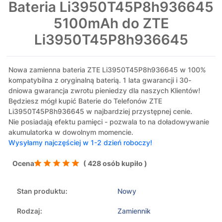
Bateria Li3950T45P8h936645
5100mAh do ZTE
Li3950T45P8h936645
Nowa zamienna bateria ZTE Li3950T45P8h936645 w 100%
kompatybilna z oryginalną baterią. 1 lata gwarancji i 30-
dniowa gwarancja zwrotu pieniedzy dla naszych Klientów!
Będziesz mógł kupić Baterie do Telefonów ZTE
Li3950T45P8h936645 w najbardziej przystępnej cenie.
Nie posiadają efektu pamięci - pozwala to na doładowywanie
akumulatorka w dowolnym momencie.
Wysyłamy najczęściej w 1-2 dzień roboczy!
Ocena
( 428 osób kupiło )
Stan produktu:
Nowy
Rodzaj:
Zamiennik