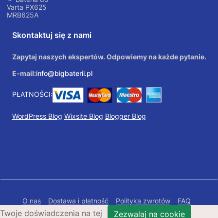
Varta PX625
MRB625A
Skontaktuj się z nami
Zapytaj naszych ekspertów. Odpowiemy na każde pytanie.
E-mail:
info@bigbaterii.pl
PŁATNOŚCI:
WordPress Blog
Wixsite Blog
Blogger Blog
O nas
Dostawa i płatność
Polityka zwrotów
FAQ
Twoje doświadczenia na tej
Polityka prywatności
Mapa Strony
Zezwalaj na cookie