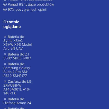
Ponad 83 tysiące produktów
97% pozytywnych opinii
Ostatnio
oglądane
Bateria do
Syma X5HC
X5HW X9S Model
Aircraft UAV
Bateria do ZJ
5802 5805 5807
Bateria do
Samsung Galaxy
Buds 2 Pro SM-
R510 SM-R177
Zasilacz do LG
27MU88-W
A140A001L A16-
140P1A
Bateria do
Ulefone Armor 24
Bateria do