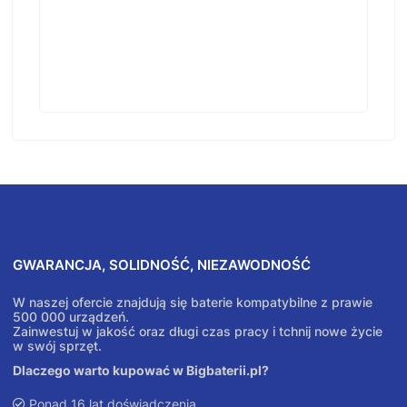
GWARANCJA, SOLIDNOŚĆ, NIEZAWODNOŚĆ
W naszej ofercie znajdują się baterie kompatybilne z prawie
500 000 urządzeń.
Zainwestuj w jakość oraz długi czas pracy i tchnij nowe życie
w swój sprzęt.
Dlaczego warto kupować w Bigbaterii.pl?
Ponad 16 lat doświadczenia