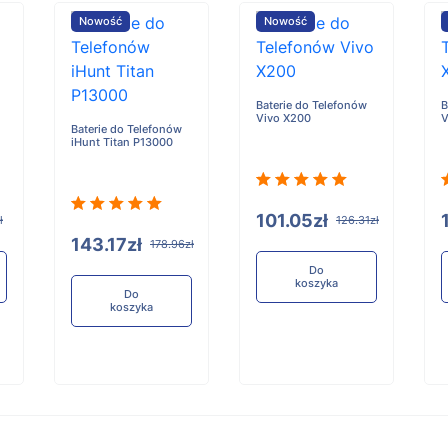
Nowość
Nowość
Baterie do Telefonów
B
Vivo X200
V
Baterie do Telefonów
iHunt Titan P13000
101.05zł
ł
126.31zł
143.17zł
178.96zł
Do
koszyka
Do
koszyka