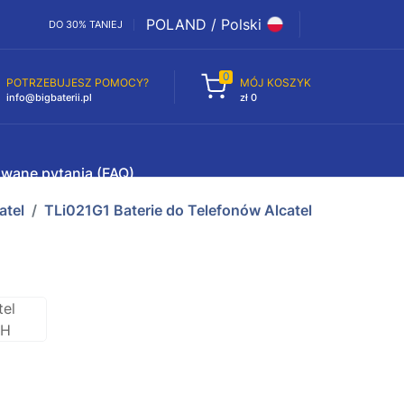
POLAND / Polski
DO 30% TANIEJ
0
POTRZEBUJESZ POMOCY?
MÓJ KOSZYK
info@bigbaterii.pl
zł 0
awane pytania (FAQ)
atel
TLi021G1 Baterie do Telefonów Alcatel