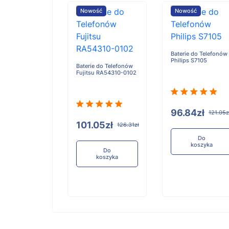
ość
Nowość
Nowość
Baterie do Telefonów
Philips S7105
e do Telefonów
Baterie do Telefonów
u RA54310-0101
Fujitsu RA54310-0102
96.84zł
121.05z
05zł
101.05zł
126.31zł
126.31zł
Do
koszyka
Do
Do
koszyka
koszyka