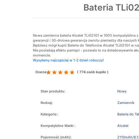
Bateria TLi0
Nowa zamienna bateria Alcatel TLi021G1 w 100% kompatybilna z or
gwarancji i 30-dniowa gwarancja zwrotu pieniedzy dla naszych 
Będziesz mógł kupić Baterie do Telefonów Alcatel TLi021G1 w naj
Nie posiadają efektu pamięci - pozwala to na doładowywanie 
momencie.
Wysyłamy najczęściej w 1-2 dzień roboczy!
Ocena
( 774 osób kupiło )
Stan produktu:
Nowy
Rodzaj:
Zamiennik
Kategoria :
Baterie do T
Kompatybilne Marki :
Alcatel
Pojemność (mAh):
2110mAh/8.