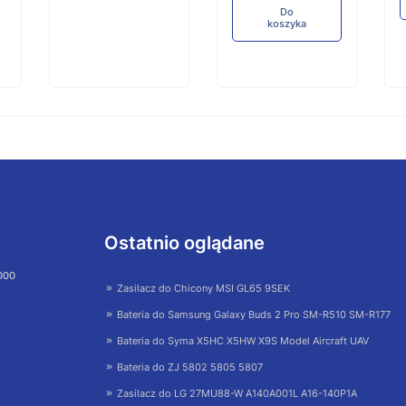
Do
koszyka
Ostatnio oglądane
 000
Zasilacz do Chicony MSI GL65 9SEK
Bateria do Samsung Galaxy Buds 2 Pro SM-R510 SM-R177
Bateria do Syma X5HC X5HW X9S Model Aircraft UAV
Bateria do ZJ 5802 5805 5807
Zasilacz do LG 27MU88-W A140A001L A16-140P1A