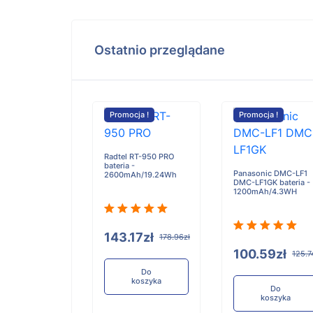
Ostatnio przeglądane
cja !
Promocja !
Promocja !
egg AI 491880
Radtel RT-950 PRO
 -
bateria -
Panasonic DMC-LF1
Ah/3.85Wh
2600mAh/19.24Wh
DMC-LF1GK bateria -
1200mAh/4.3WH
6zł
143.17zł
115.20zł
178.96zł
100.59zł
125.7
Do
Do
koszyka
koszyka
Do
koszyka