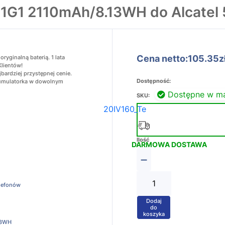
21G1 2110mAh/8.13WH do Alcatel 
Cena netto:105.35z
yginalną baterią. 1 lata
Klientów!
bardziej przystępnej cenie.
Dostępność:
akumulatorka w dowolnym
Dostępne w m
SKU:
20IV160_Te
Ilość
DARMOWA DOSTAWA
−
elefonów
Dodaj
+
do
koszyka
13WH