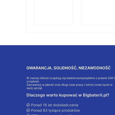
GWARANCJA, SOLIDNOŚĆ, NIEZAWODNOŚĆ
W naszej ofercie znajdują się baterie kompatybilne z prawie 500
urządzeń.
Zainwestuj w jakość oraz długi czas pracy i tchnij nowe życie w
swój sprzęt.
Dlaczego warto kupować w Bigbaterii.pl?
Ponad 16 lat doświadczenia
Ponad 83 tysiące produktów