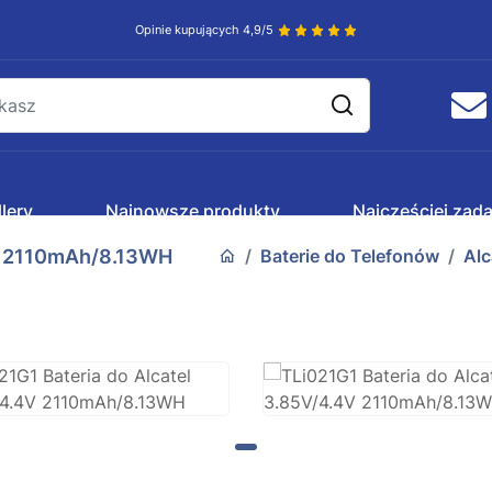
Opinie kupujących 4,9/5
lery
Najnowsze produkty
Najczęściej zad
4V 2110mAh/8.13WH
Baterie do Telefonów
Alc