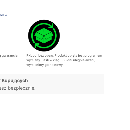
deli↓
ą gwarancją
PKupuj bez obaw. Produkt objęty jest programem
wymiany. Jeśli w ciągu 30 dni ulegnie awarii,
wymienimy go na nowy.
 Kupujących
jesz bezpiecznie.