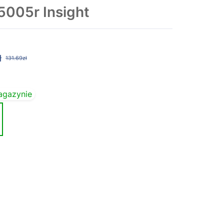
5005r Insight
ł
131.69zł
agazynie