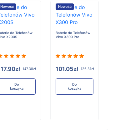
Nowość
Nowość
Nowość
aterie do Telefonów
Baterie do Telefonów
Baterie do Tele
ivo X200S
Vivo X300 Pro
Honor X6D
117.90zł
101.05zł
96.84zł
147.38zł
126.31zł
12
Do
Do
Do
koszyka
koszyka
koszyka