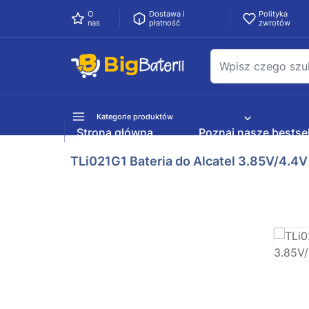
O
Dostawa i
Polityka
nas
płatność
zwrotów
Kategorie produktów
Strona główna
Poznaj nasze bestsel
TLi021G1 Bateria do Alcatel 3.85V/4.