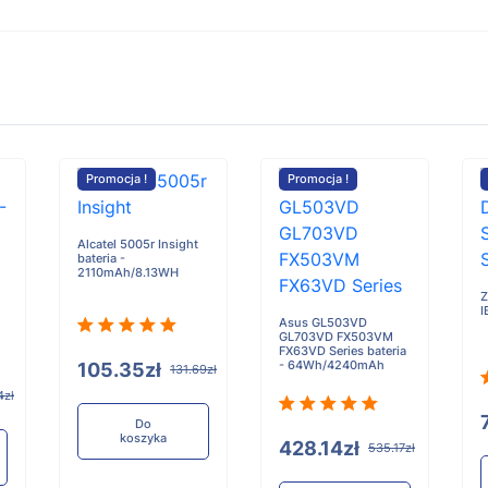
Promocja !
Promocja !
Alcatel 5005r Insight
bateria -
2110mAh/8.13WH
Z
I
Asus GL503VD
GL703VD FX503VM
FX63VD Series bateria
- 64Wh/4240mAh
105.35zł
131.69zł
4zł
Do
koszyka
428.14zł
535.17zł