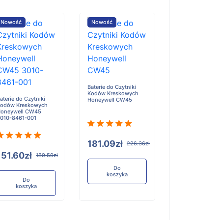
Nowość
Nowość
Nowość
Baterie do Czytn
Kodów Kreskow
Baterie do Czytniki
Cipherlab RK25
Kodów Kreskowych
aterie do Czytniki
Honeywell CW45
odów Kreskowych
oneywell CW45
010-8461-001
197.94zł
181.09zł
226.36zł
151.60zł
189.50zł
Do
koszyka
Do
koszyka
Do
koszyka