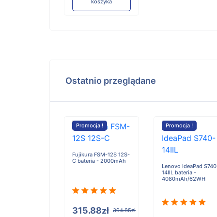
koszyka
Ostatnio przeglądane
cja !
Promocja !
Promocja !
Fujikura FSM-12S 12S-
C bateria - 2000mAh
Lenovo IdeaPad S740
14IIL bateria -
 MatePad Mini
4080mAh/62WH
L10 MLR-AL10E
a - 6350mAh
315.88zł
394.85zł