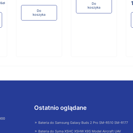
65zł
Do
koszyka
Do
koszyka
Ostatnio oglądane
 000
Bateria do Samsung Galaxy Buds 2 Pro SM-R510 SM-R177
Bateria do Syma X5HC X5HW X9S Model Aircraft UAV