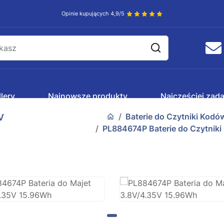
Opinie kupujących 4,9/5
lery
Najnowsze produkty
Najczęściej zad
Baterie do Czytniki Kod
V
PL884674P Baterie do Czytnik