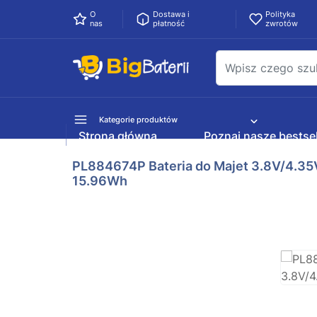
O
Dostawa i
Polityka
nas
płatność
zwrotów
Kategorie produktów
Strona główna
Poznaj nasze bestsel
PL884674P Bateria do Majet 3.8V/4.35
15.96Wh