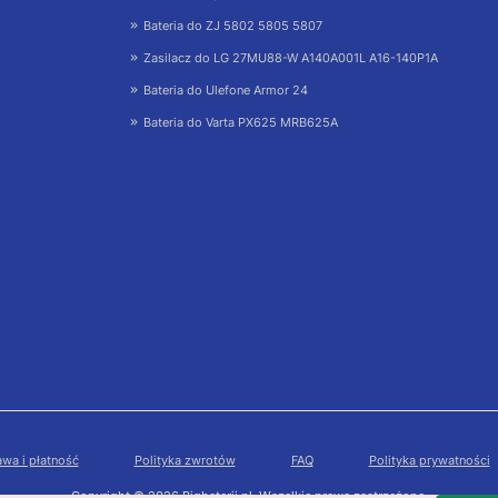
Bateria do ZJ 5802 5805 5807
Zasilacz do LG 27MU88-W A140A001L A16-140P1A
Bateria do Ulefone Armor 24
Bateria do Varta PX625 MRB625A
wa i płatność
Polityka zwrotów
FAQ
Polityka prywatności
Copyright © 2026 Bigbaterii.pl. Wszelkie prawa zastrzeżone.