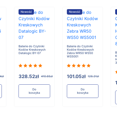
Nowość
Nowość
Baterie do Czytniki
Baterie do Czytniki
Kodów Kreskowych
Kodów Kreskowych
B
Datalogic BY-07
Zebra WR50 WS50
K
WS5001
H
3
328.52zł
101.05zł
4zł
410.65zł
126.31zł
Do
Do
koszyka
koszyka