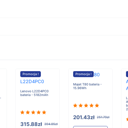
Promocja !
Promocja !
Majet T80 bateria -
15.96Wh
Lenovo L22D4PC0
bateria - 5182mAh
-
L
A
b
2
201.43zł
251.79zł
315.88zł
394.85zł