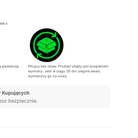
deli↓
ą gwarancją
PKupuj bez obaw. Produkt objęty jest programem
wymiany. Jeśli w ciągu 30 dni ulegnie awarii,
wymienimy go na nowy.
 Kupujących
jesz bezpiecznie.