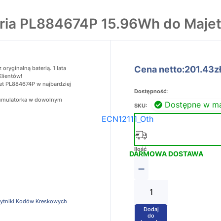
ria PL884674P 15.96Wh do Maje
Cena netto:201.43z
ryginalną baterią. 1 lata
Klientów!
et PL884674P w najbardziej
Dostępność:
akumulatorka w dowolnym
Dostępne w m
SKU:
ECN12111_Oth
Ilość
DARMOWA DOSTAWA
−
zytniki Kodów Kreskowych
Dodaj
+
do