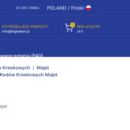
POLAND / Polski
DO 30% TANIEJ
0
POTRZEBUJESZ POMOCY?
MÓJ KOSZYK
info@bigbaterii.pl
zł 0
awane pytania (FAQ)
ów Kreskowych
Majet
i Kodów Kreskowych Majet