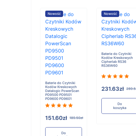
ość
Nowość
Nowość
Baterie do Czytniki
Kodów Kreskowych
Cipherlab RS36
RS36W60
e do Czytniki
 Kreskowych
ogic PM9500
1 PBT9500
Baterie do Czytniki
Kodów Kreskowych
231.63zł
289.5
Datalogic PowerScan
PD9500 PD9501
PD9600 PD9601
.72zł
242.15zł
Do
koszyka
151.60zł
189.50zł
Do
koszyka
Do