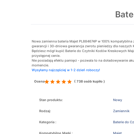
Bate
Nowa zamienna bateria Majet PL884674P w 100% kompatybilna z o
gwarancji i 30-dniowa gwarancja zwrotu pieniedzy dla naszych 
Będziesz mógł kupić Baterie do Czytniki Kodów Kreskowych Maj
przystępnej cenie.
Nie posiadają efektu pamięci - pozwala to na doładowywanie 
momencie.
Wysyłamy najczęściej w 1-2 dzień roboczy!
Ocena
( 738 osób kupiło )
Stan produktu:
Nowy
Rodzaj:
Zamiennik
Kategoria :
Baterie do C
Kompatybilne Marki :
Majet