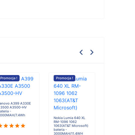
Promocja !
Promocja !
Promocja !
enovo A399 A330E
3500 A3500-HV
Huawei MatePad
ateria -
MLR-AL10 MLR
000MAH/7.4Wh
Nokia Lumia 640 XL
bateria - 6350
RM-1096 1062
1063(AT&T Microsoft)
bateria -
3000MAH/11.4WH