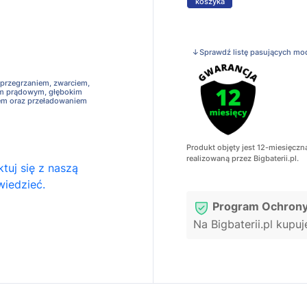
koszyka
↓Sprawdź listę pasujących mo
 przegrzaniem, zwarciem,
em prądowym, głębokim
em oraz przeładowaniem
Produkt objęty jest 12-miesięczn
realizowaną przez Bigbaterii.pl.
tuj się z naszą
wiedzieć.
Program Ochrony
Na Bigbaterii.pl kupu