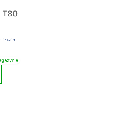
t T80
ł
251.79zł
agazynie