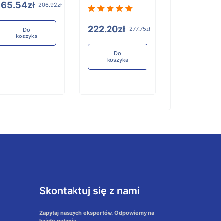
165.54zł
206.92zł
181.09zł
222.20zł
277.75zł
Do
koszyka
Do
koszyka
Do
koszyka
Skontaktuj się z nami
Zapytaj naszych ekspertów. Odpowiemy na
każde pytanie.