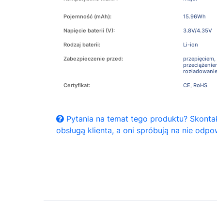
Pojemność (mAh):
15.96Wh
Napięcie baterii (V):
3.8V/4.35V
Rodzaj baterii:
Li-ion
Zabezpieczenie przed:
przepięciem,
przeciążeni
rozładowani
Certyfikat:
CE, RoHS
Pytania na temat tego produktu? Skontak
obsługą klienta, a oni spróbują na nie odpo