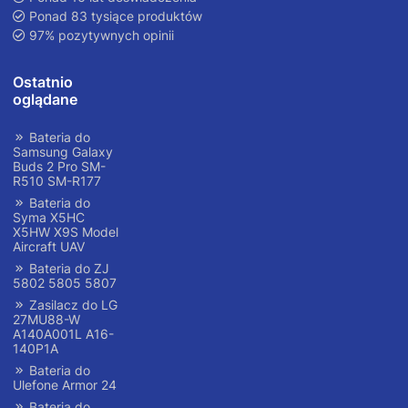
Ponad 83 tysiące produktów
97% pozytywnych opinii
Ostatnio
oglądane
Bateria do
Samsung Galaxy
Buds 2 Pro SM-
R510 SM-R177
Bateria do
Syma X5HC
X5HW X9S Model
Aircraft UAV
Bateria do ZJ
5802 5805 5807
Zasilacz do LG
27MU88-W
A140A001L A16-
140P1A
Bateria do
Ulefone Armor 24
Bateria do