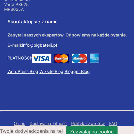
Varta PX625
MRB625A
Skontaktuj się z nami
Zapytaj naszych ekspertów. Odpowiemy na każde pytanie.
E-mail:
info@bigbaterii.pl
PŁATNOŚCI:
WordPress Blog
Wixsite Blog
Blogger Blog
O nas
Dostawa i płatność
Polityka zwrotów
FAQ
Twoje doświadczenia na tej
Polityka prywatności
Mapa Strony
Zezwalaj na cookie