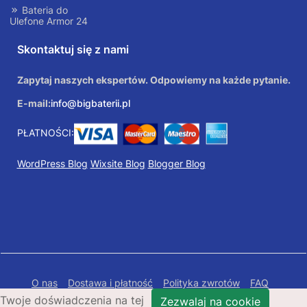
Bateria do
Ulefone Armor 24
Skontaktuj się z nami
Zapytaj naszych ekspertów. Odpowiemy na każde pytanie.
E-mail:
info@bigbaterii.pl
PŁATNOŚCI:
WordPress Blog
Wixsite Blog
Blogger Blog
O nas
Dostawa i płatność
Polityka zwrotów
FAQ
Twoje doświadczenia na tej
Polityka prywatności
Mapa Strony
Zezwalaj na cookie