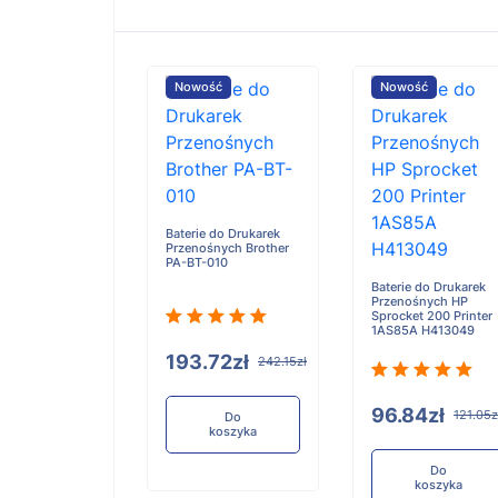
ość
Nowość
Nowość
e do Drukarek
Baterie do Drukarek
ośnych TSC
Przenośnych Brother
BAT20
PA-BT-010
Baterie do Drukarek
Przenośnych HP
Sprocket 200 Printer
1AS85A H413049
17zł
193.72zł
178.96zł
242.15zł
96.84zł
121.05z
Do
Do
koszyka
koszyka
Do
koszyka