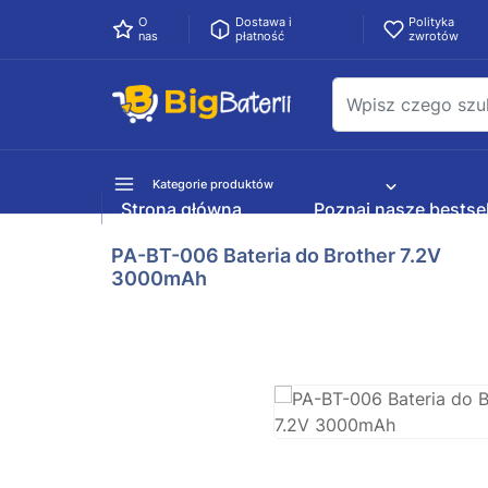
O
Dostawa i
Polityka
nas
płatność
zwrotów
Kategorie produktów
Strona główna
Poznaj nasze bestsel
PA-BT-006 Bateria do Brother 7.2V
3000mAh