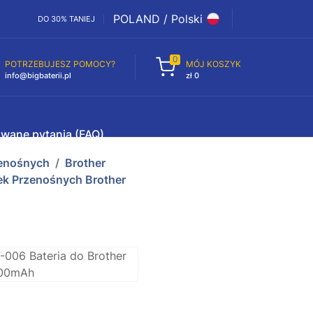
POLAND / Polski
DO 30% TANIEJ
0
POTRZEBUJESZ POMOCY?
MÓJ KOSZYK
info@bigbaterii.pl
zł 0
awane pytania (FAQ)
zenośnych
Brother
ek Przenośnych Brother