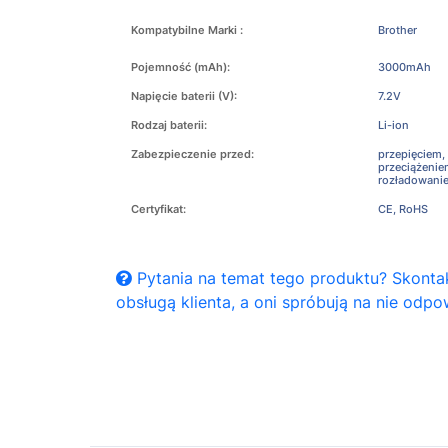
Kompatybilne Marki :
Brother
Pojemność (mAh):
3000mAh
Napięcie baterii (V):
7.2V
Rodzaj baterii:
Li-ion
Zabezpieczenie przed:
przepięciem,
przeciążeni
rozładowani
Certyfikat:
CE, RoHS
Pytania na temat tego produktu? Skontak
obsługą klienta, a oni spróbują na nie odpo