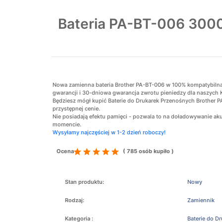
Bateria PA-BT-006 3000
Nowa zamienna bateria Brother PA-BT-006 w 100% kompatybilna z 
gwarancji i 30-dniowa gwarancja zwrotu pieniedzy dla naszych 
Będziesz mógł kupić Baterie do Drukarek Przenośnych Brother P
przystępnej cenie.
Nie posiadają efektu pamięci - pozwala to na doładowywanie 
momencie.
Wysyłamy najczęściej w 1-2 dzień roboczy!
Ocena
( 785 osób kupiło )
Stan produktu:
Nowy
Rodzaj:
Zamiennik
Kategoria :
Baterie do D