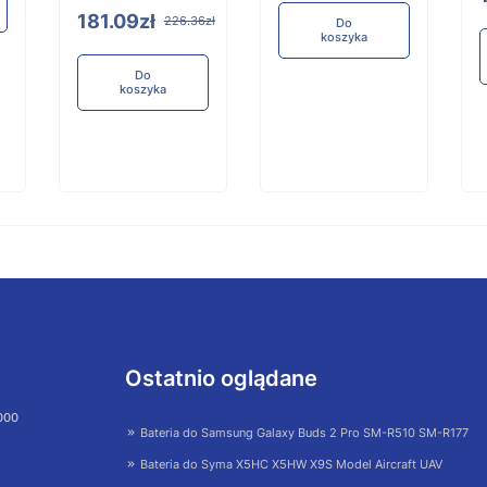
181.09zł
226.36zł
Do
koszyka
Do
koszyka
Ostatnio oglądane
 000
Bateria do Samsung Galaxy Buds 2 Pro SM-R510 SM-R177
Bateria do Syma X5HC X5HW X9S Model Aircraft UAV