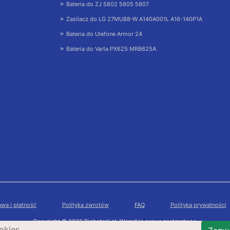
Bateria do ZJ 5802 5805 5807
Zasilacz do LG 27MU88-W A140A001L A16-140P1A
Bateria do Ulefone Armor 24
Bateria do Varta PX625 MRB625A
wa i płatność
Polityka zwrotów
FAQ
Polityka prywatności
Copyright © 2026 Bigbaterii.pl. Wszelkie prawa zastrzeżone.
okies.