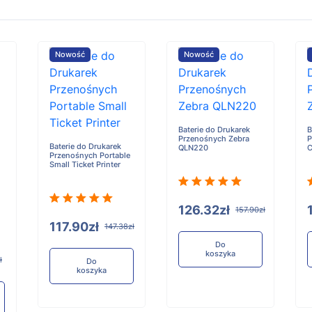
Nowość
Nowość
Baterie do Drukarek
B
Przenośnych Zebra
P
Baterie do Drukarek
QLN220
Przenośnych Portable
Small Ticket Printer
126.32zł
157.90zł
117.90zł
147.38zł
Do
koszyka
ł
Do
koszyka