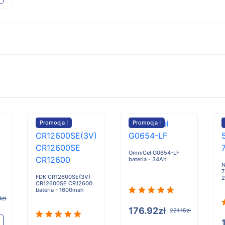
Promocja !
Promocja !
-
OmniCel G0654-LF
bateria - 34Ah
N
7
FDK CR12600SE(3V)
CR12600SE CR12600
bateria - 1600mah
4zł
176.92zł
221.15zł