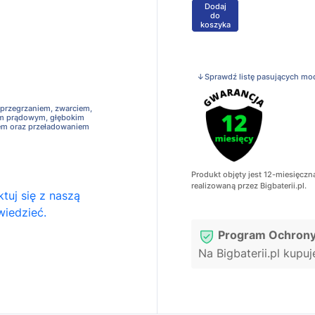
Dodaj
+
do
koszyka
↓Sprawdź listę pasujących mo
 przegrzaniem, zwarciem,
em prądowym, głębokim
em oraz przeładowaniem
Produkt objęty jest 12-miesięczn
realizowaną przez Bigbaterii.pl.
tuj się z naszą
wiedzieć.
Program Ochrony
Na Bigbaterii.pl kupu