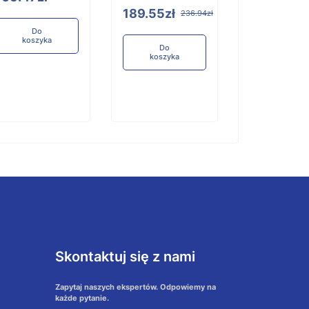
189.55zł
236.94zł
134.75zł
Do
koszyka
Do
koszyka
Do
koszyka
Skontaktuj się z nami
Zapytaj naszych ekspertów. Odpowiemy na
każde pytanie.