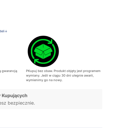
deli↓
ą gwarancją
PKupuj bez obaw. Produkt objęty jest programem
wymiany. Jeśli w ciągu 30 dni ulegnie awarii,
wymienimy go na nowy.
 Kupujących
jesz bezpiecznie.