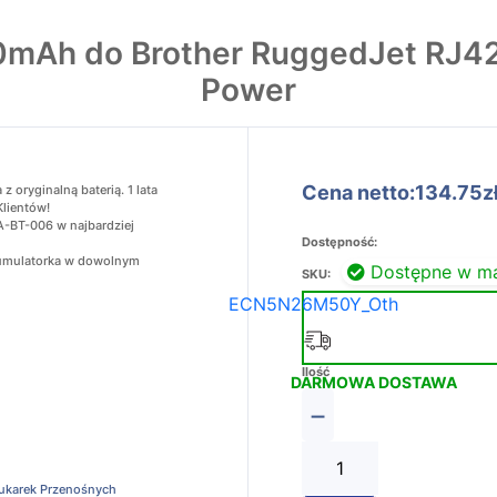
mAh do Brother RuggedJet RJ420
Power
Cena netto:134.75z
oryginalną baterią. 1 lata
Klientów!
A-BT-006 w najbardziej
Dostępność:
akumulatorka w dowolnym
Dostępne w m
SKU:
ECN5N26M50Y_Oth
Ilość
DARMOWA DOSTAWA
−
rukarek Przenośnych