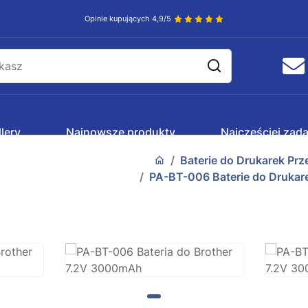
Opinie kupujących 4,9/5
lery
Najnowsze produkty
Najczęściej zad
Baterie do Drukarek Pr
PA-BT-006 Baterie do Drukar