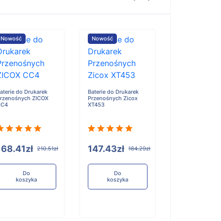
Nowość
Nowość
Nowość
aterie do Drukarek
Baterie do Drukarek
Baterie do Druk
rzenośnych ZICOX
Przenośnych Zicox
Przenośnych S
CC4
XT453
SP-T12
168.41zł
147.43zł
117.90zł
210.51zł
184.29zł
1
Do
Do
Do
koszyka
koszyka
koszyka