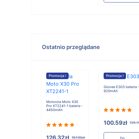
Ostatnio przeglądane
cja !
Promocja !
Promocja !
Gionee E303 bateria 
920mAh
Motorola Moto X30
Pro XT2241-1 bateria -
4450mAh
r RuggedJet
 Series Mobile
100.59zł
125.7
 Power bateria -
mAh
126.32zł
157.90zł
Do