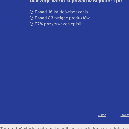
Dlaczego warto kupować w Bigbaterii.pl?
Ponad 16 lat doświadczenia
Ponad 83 tysiące produktów
97% pozytywnych opinii
O nas
Dosta
Twoje doświadczenia na tej witrynie będą lepsze dzięki co