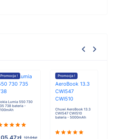
Promocja !
Promocja !
Promocja !
okia Lumia 550 730
35 738 bateria -
Chuwi AeroBook 13.3
2100mAh
CWI547 CWI510
Brother Rugged
bateria - 5000mAh
RJ4200 Series 
Printer Power ba
3000mAh
105.47zł
131.84zł