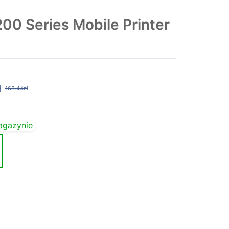
0 Series Mobile Printer
ł
168.44zł
agazynie