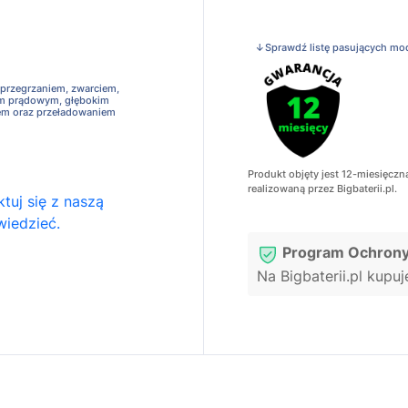
↓Sprawdź listę pasujących mo
 przegrzaniem, zwarciem,
em prądowym, głębokim
em oraz przeładowaniem
Produkt objęty jest 12-miesięczn
realizowaną przez Bigbaterii.pl.
tuj się z naszą
wiedzieć.
Program Ochrony
Na Bigbaterii.pl kupu