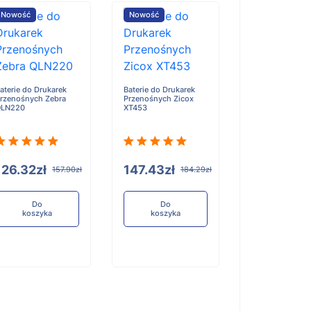
Nowość
Nowość
Nowość
aterie do Drukarek
Baterie do Drukarek
Baterie do Druk
rzenośnych Zebra
Przenośnych Zicox
Przenośnych S
QLN220
XT453
SP-T12
126.32zł
147.43zł
117.90zł
157.90zł
184.29zł
1
Do
Do
Do
koszyka
koszyka
koszyka