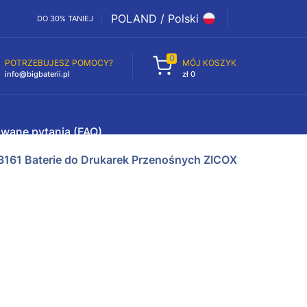
POLAND / Polski
DO 30% TANIEJ
0
POTRZEBUJESZ POMOCY?
MÓJ KOSZYK
info@bigbaterii.pl
zł 0
awane pytania (FAQ)
161 Baterie do Drukarek Przenośnych ZICOX