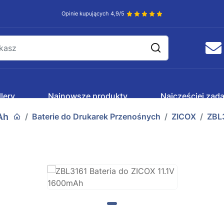
Opinie kupujących 4,9/5
lery
Najnowsze produkty
Najczęściej zad
Ah
Baterie do Drukarek Przenośnych
ZICOX
ZBL3