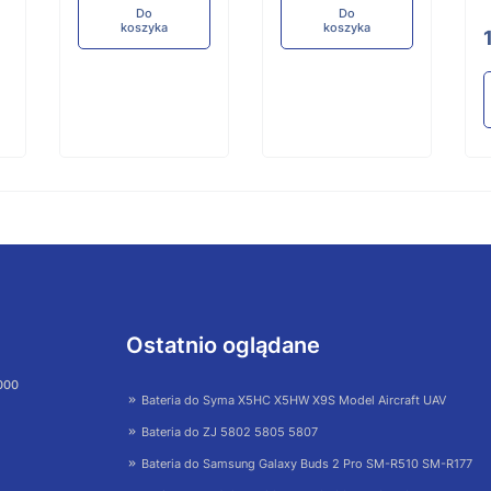
Do
Do
koszyka
koszyka
Ostatnio oglądane
 000
Bateria do Syma X5HC X5HW X9S Model Aircraft UAV
Bateria do ZJ 5802 5805 5807
Bateria do Samsung Galaxy Buds 2 Pro SM-R510 SM-R177