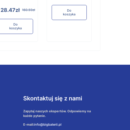
128.47zł
160.59zł
Do
koszyka
Do
koszyka
Skontaktuj się z nami
Zapytaj naszych ekspertów. Odpowiemy na
każde pytanie.
E-mail:
info@bigbaterii.pl