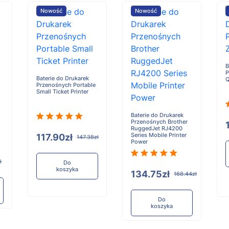
Nowość
Nowość
B
P
Baterie do Drukarek
Przenośnych Portable
Small Ticket Printer
Baterie do Drukarek
Przenośnych Brother
RuggedJet RJ4200
Series Mobile Printer
117.90zł
147.38zł
Power
ł
Do
koszyka
134.75zł
168.44zł
Do
koszyka