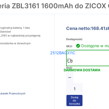
eria ZBL3161 1600mAh do ZICOX
Cena netto:168.41zł
ginalną baterią. 1 lata
Klientów!
3161 w najbardziej przystępnej
Dostępność:
akumulatorka w dowolnym
Dostępne w m
SKU:
2512BA0311C
Ilość
DARMOWA DOSTAWA
−
rukarek Przenośnych
Dodaj
+
do
koszyka