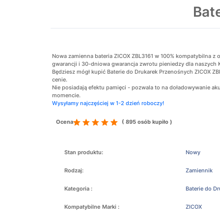
Bat
Nowa zamienna bateria ZICOX ZBL3161 w 100% kompatybilna z ory
gwarancji i 30-dniowa gwarancja zwrotu pieniedzy dla naszych 
Będziesz mógł kupić Baterie do Drukarek Przenośnych ZICOX ZBL
cenie.
Nie posiadają efektu pamięci - pozwala to na doładowywanie 
momencie.
Wysyłamy najczęściej w 1-2 dzień roboczy!
Ocena
( 895 osób kupiło )
Stan produktu:
Nowy
Rodzaj:
Zamiennik
Kategoria :
Baterie do D
Kompatybilne Marki :
ZICOX