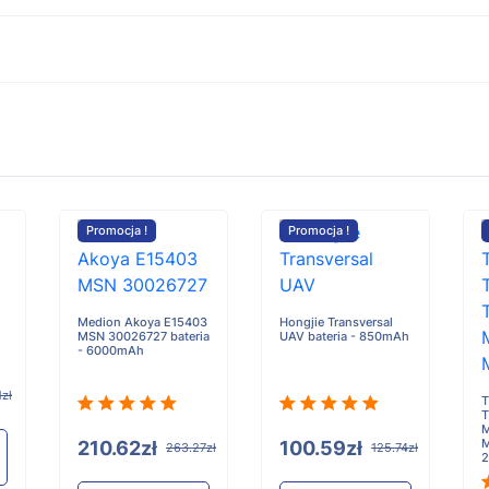
Promocja !
Promocja !
Medion Akoya E15403
Hongjie Transversal
MSN 30026727 bateria
UAV bateria - 850mAh
- 6000mAh
1zł
T
T
M
M
210.62zł
100.59zł
263.27zł
125.74zł
2