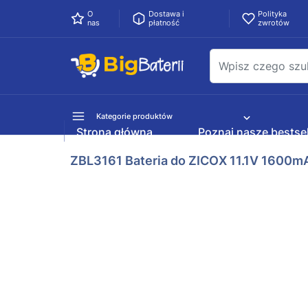
O
Dostawa i
Polityka
nas
płatność
zwrotów
Kategorie produktów
Strona główna
Poznaj nasze bestsel
ZBL3161 Bateria do ZICOX 11.1V 1600m