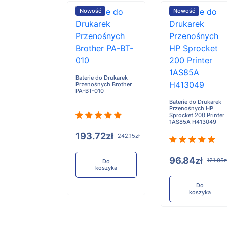
ość
Nowość
Nowość
e do Drukarek
Baterie do Drukarek
ośnych TSC
Przenośnych Brother
BAT20
PA-BT-010
Baterie do Drukarek
Przenośnych HP
Sprocket 200 Printer
1AS85A H413049
17zł
193.72zł
178.96zł
242.15zł
96.84zł
121.05z
Do
Do
koszyka
koszyka
Do
koszyka