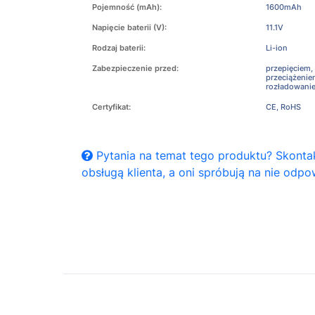
Pojemność (mAh):
1600mAh
Napięcie baterii (V):
11.1V
Rodzaj baterii:
Li-ion
Zabezpieczenie przed:
przepięciem,
przeciążeni
rozładowani
Certyfikat:
CE, RoHS
Pytania na temat tego produktu? Skontak
obsługą klienta, a oni spróbują na nie odpo