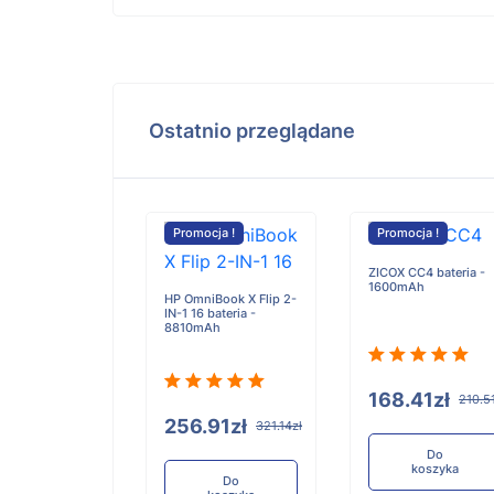
Ostatnio przeglądane
Promocja !
Promocja !
ZICOX CC4 bateria -
1600mAh
HP OmniBook X Flip 2-
IN-1 16 bateria -
8810mAh
168.41zł
210.5
256.91zł
321.14zł
Do
koszyka
Do