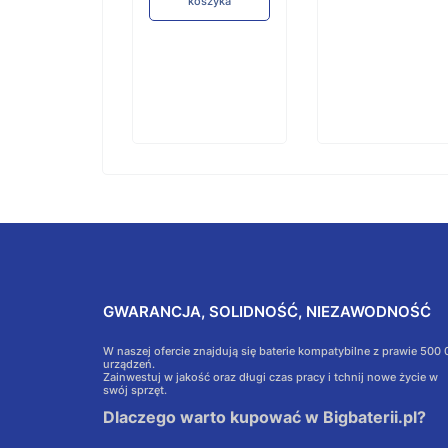
koszyka
GWARANCJA, SOLIDNOŚĆ, NIEZAWODNOŚĆ
W naszej ofercie znajdują się baterie kompatybilne z prawie 500
urządzeń.
Zainwestuj w jakość oraz długi czas pracy i tchnij nowe życie w
swój sprzęt.
Dlaczego warto kupować w Bigbaterii.pl?