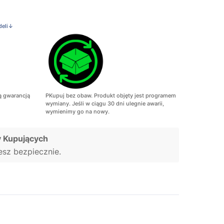
deli↓
ą gwarancją
PKupuj bez obaw. Produkt objęty jest programem
wymiany. Jeśli w ciągu 30 dni ulegnie awarii,
wymienimy go na nowy.
 Kupujących
jesz bezpiecznie.