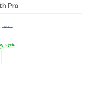
th Pro
ł
125.74zł
agazynie