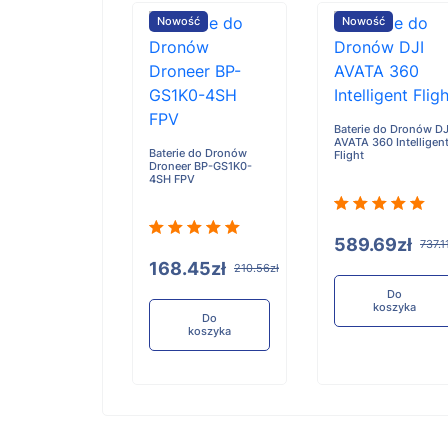
ość
Nowość
Nowość
e do Dronów
Baterie do Dronów DJ
i 200 Pro
AVATA 360 Intelligen
Baterie do Dronów
Flight
Droneer BP-GS1K0-
4SH FPV
63zł
589.69zł
115.79zł
737.1
168.45zł
210.56zł
Do
Do
koszyka
koszyka
Do
koszyka