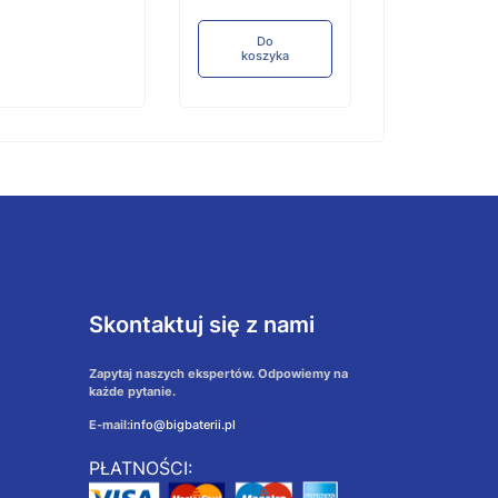
koszyka
Do
koszyka
Skontaktuj się z nami
Zapytaj naszych ekspertów. Odpowiemy na
każde pytanie.
E-mail:
info@bigbaterii.pl
PŁATNOŚCI: