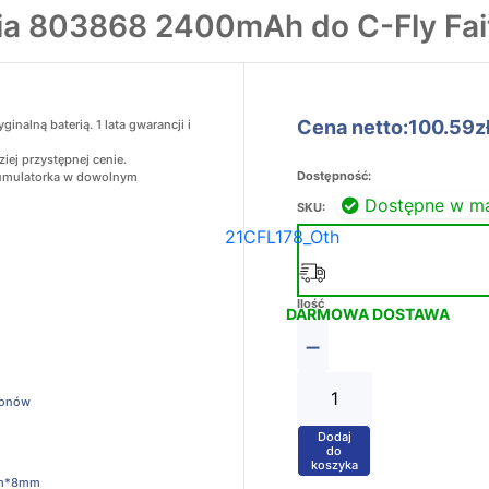
ia 803868 2400mAh do C-Fly Fai
Cena netto:100.59z
nalną baterią. 1 lata gwarancji i
iej przystępnej cenie.
Dostępność:
akumulatorka w dowolnym
Dostępne w m
SKU:
21CFL178_Oth
Ilość
DARMOWA DOSTAWA
−
ronów
Dodaj
+
do
koszyka
m*8mm