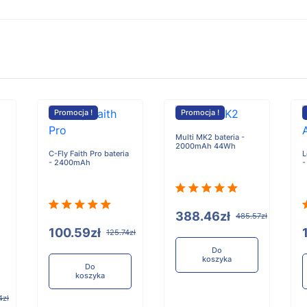
Promocja !
Promocja !
Multi MK2 bateria -
2000mAh 44Wh
C-Fly Faith Pro bateria
L
- 2400mAh
-
388.46zł
485.57zł
100.59zł
125.74zł
Do
koszyka
Do
koszyka
4zł