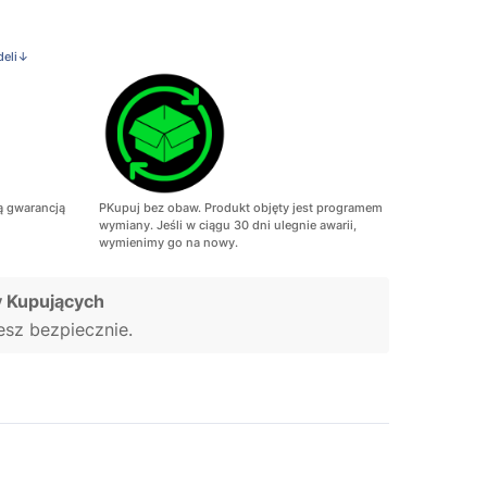
deli↓
ą gwarancją
PKupuj bez obaw. Produkt objęty jest programem
wymiany. Jeśli w ciągu 30 dni ulegnie awarii,
wymienimy go na nowy.
 Kupujących
jesz bezpiecznie.