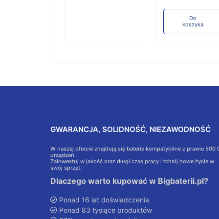
koszyka
Do
koszyka
GWARANCJA, SOLIDNOŚĆ, NIEZAWODNOŚĆ
W naszej ofercie znajdują się baterie kompatybilne z prawie 500
urządzeń.
Zainwestuj w jakość oraz długi czas pracy i tchnij nowe życie w
swój sprzęt.
Dlaczego warto kupować w Bigbaterii.pl?
Ponad 16 lat doświadczenia
Ponad 83 tysiące produktów