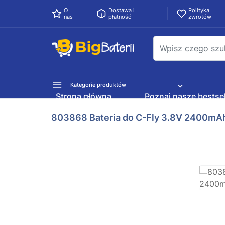
O
Dostawa i
Polityka
nas
płatność
zwrotów
Kategorie produktów
Strona główna
Poznaj nasze bestsel
803868 Bateria do C-Fly 3.8V 2400mA