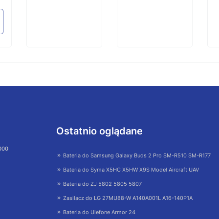
Ostatnio oglądane
 000
Bateria do Samsung Galaxy Buds 2 Pro SM-R510 SM-R177
Bateria do Syma X5HC X5HW X9S Model Aircraft UAV
Bateria do ZJ 5802 5805 5807
Zasilacz do LG 27MU88-W A140A001L A16-140P1A
Bateria do Ulefone Armor 24