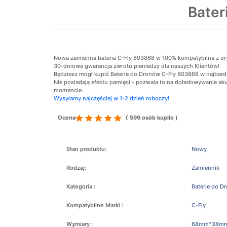
Bater
Nowa zamienna bateria C-Fly 803868 w 100% kompatybilna z orygi
30-dniowa gwarancja zwrotu pieniedzy dla naszych Klientów!
Będziesz mógł kupić Baterie do Dronów C-Fly 803868 w najbardz
Nie posiadają efektu pamięci - pozwala to na doładowywanie 
momencie.
Wysyłamy najczęściej w 1-2 dzień roboczy!
Ocena
( 599 osób kupiło )
Stan produktu:
Nowy
Rodzaj:
Zamiennik
Kategoria :
Baterie do D
Kompatybilne Marki :
C-Fly
Wymiary :
68mm*38m