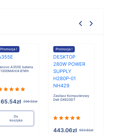
Promocja !
Promocja !
Promocja !
enovo A355E bateria
 1300MAH/4.81Wh
Bhcnav GPS F3
F62 K20H K40 
bateria - 1600
Zasilacz Komputerowy
Dell GX620DT
165.54zł
206.92zł
185.30zł
Do
koszyka
443.06zł
553.82zł
Do