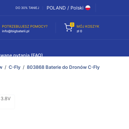
POLAND / Polski
DO 30% TANIEJ
0
POTRZEBUJESZ POMOCY?
MÓJ KOSZYK
info@bigbaterii.pl
zł 0
awane pytania (FAQ)
w
C-Fly
803868 Baterie do Dronów C-Fly