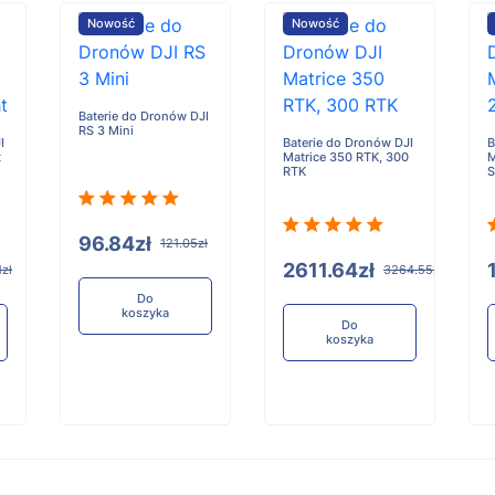
Nowość
Nowość
Baterie do Dronów DJI
RS 3 Mini
I
Baterie do Dronów DJI
B
t
Matrice 350 RTK, 300
M
RTK
S
96.84zł
121.05zł
2611.64zł
1zł
3264.55zł
Do
koszyka
Do
koszyka