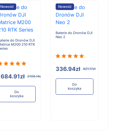
Nowość
Nowość
Nowość
Baterie do Dronów DJI
Neo 2
aterie do Dronów DJI
Baterie do Dron
atrice M200 210 RTK
Matrice 4, 4T, 4
eries
336.94zł
421.17zł
1684.91zł
1263.67z
2106.14zł
Do
koszyka
Do
Do
koszyka
koszyka