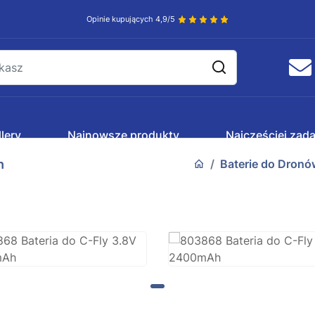
Opinie kupujących 4,9/5
lery
Najnowsze produkty
Najczęściej zad
h
Baterie do Dronó