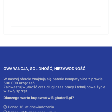
GWARANCJA, SOLIDNOŚĆ, NIEZAWODNOŚĆ
W naszej ofercie znajdują się baterie kompatybilne z prawie
500 000 urządzeń.
Zainwestuj w jakość oraz długi czas pracy i tchnij nowe życie
w swój sprzęt.
Dlaczego warto kupować w Bigbaterii.pl?
Ponad 16 lat doświadczenia