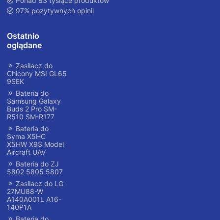
Ponad 83 tysiące produktów
97% pozytywnych opinii
Ostatnio
oglądane
Zasilacz do
Chicony MSI GL65
9SEK
Bateria do
Samsung Galaxy
Buds 2 Pro SM-
R510 SM-R177
Bateria do
Syma X5HC
X5HW X9S Model
Aircraft UAV
Bateria do ZJ
5802 5805 5807
Zasilacz do LG
27MU88-W
A140A001L A16-
140P1A
Bateria do