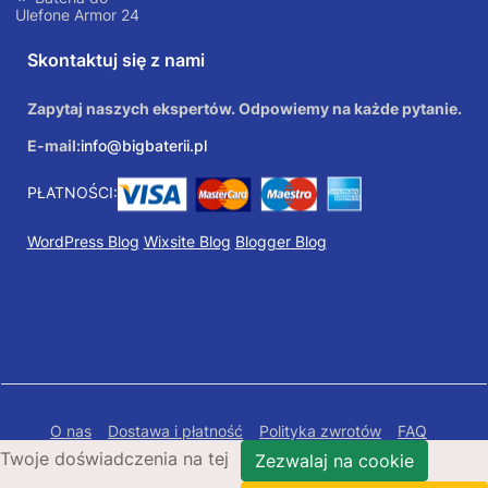
Ulefone Armor 24
Skontaktuj się z nami
Zapytaj naszych ekspertów. Odpowiemy na każde pytanie.
E-mail:
info@bigbaterii.pl
PŁATNOŚCI:
WordPress Blog
Wixsite Blog
Blogger Blog
O nas
Dostawa i płatność
Polityka zwrotów
FAQ
Twoje doświadczenia na tej
Polityka prywatności
Mapa Strony
Zezwalaj na cookie