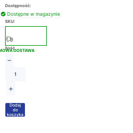
Dostępność:
Dostępne w magazynie
SKU:
Ilość
MOWA DOSTAWA
−
+
Dodaj
do
koszyka