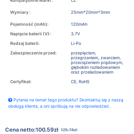
Kompatybilne Marki :
CL
Wymiary :
25mm*20mm*3mm
Pojemność (mAh):
120mAh
Napięcie baterii (V):
3.7V
Rodzaj baterii:
Li-Po
Zabezpieczenie przed:
przepięciem,
przegrzaniem, zwarciem,
przeciążeniem prądowym,
głębokim rozładowaniem
oraz przeładowaniem
Certyfikat:
CE, RoHS
Pytania na temat tego produktu? Skontaktuj się z naszą
obsługą klienta, a oni spróbują na nie odpowiedzieć.
Cena netto:100.59zł
125.74zł