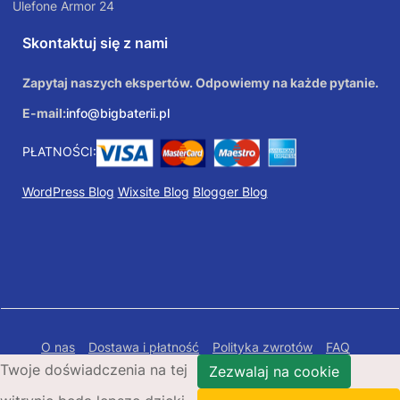
Ulefone Armor 24
Skontaktuj się z nami
Zapytaj naszych ekspertów. Odpowiemy na każde pytanie.
E-mail:
info@bigbaterii.pl
PŁATNOŚCI:
WordPress Blog
Wixsite Blog
Blogger Blog
O nas
Dostawa i płatność
Polityka zwrotów
FAQ
Twoje doświadczenia na tej
Polityka prywatności
Mapa Strony
Zezwalaj na cookie
Copyright © 2026 Bigbaterii.pl. Wszelkie prawa