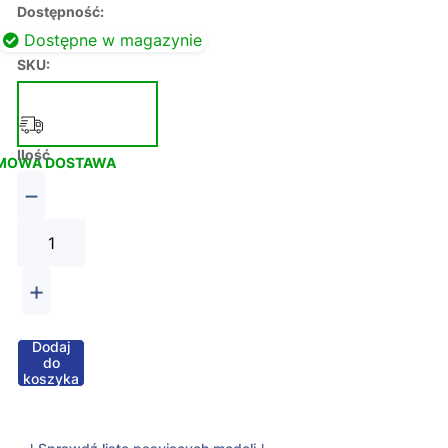
Dostępność:
Dostępne w magazynie
SKU:
Ilość
MOWA DOSTAWA
−
+
Dodaj
do
koszyka