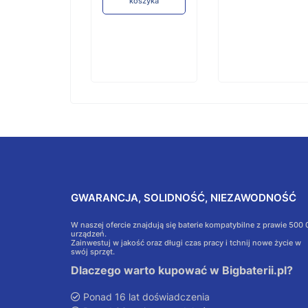
koszyka
GWARANCJA, SOLIDNOŚĆ, NIEZAWODNOŚĆ
W naszej ofercie znajdują się baterie kompatybilne z prawie 500
urządzeń.
Zainwestuj w jakość oraz długi czas pracy i tchnij nowe życie w
swój sprzęt.
Dlaczego warto kupować w Bigbaterii.pl?
Ponad 16 lat doświadczenia