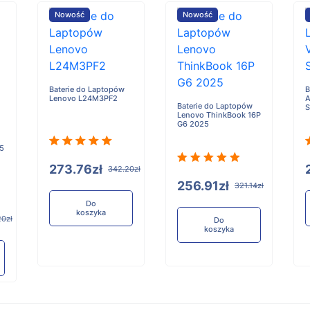
Nowość
Nowość
Baterie do Laptopów
B
Lenovo L24M3PF2
A
Baterie do Laptopów
Lenovo ThinkBook 16P
G6 2025
 5
273.76zł
342.20zł
256.91zł
321.14zł
Do
koszyka
20zł
Do
koszyka