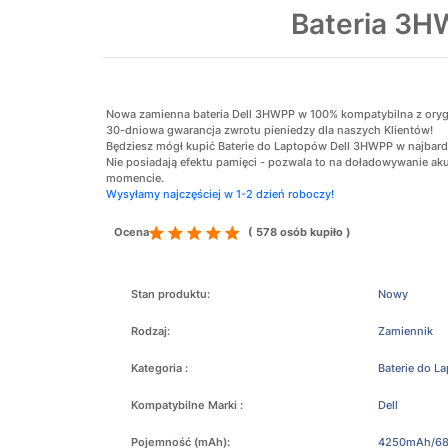
Bateria 3
Nowa zamienna bateria Dell 3HWPP w 100% kompatybilna z orygina
30-dniowa gwarancja zwrotu pieniedzy dla naszych Klientów!
Będziesz mógł kupić Baterie do Laptopów Dell 3HWPP w najbardz
Nie posiadają efektu pamięci - pozwala to na doładowywanie 
momencie.
Wysyłamy najczęściej w 1-2 dzień roboczy!
Ocena
( 578 osób kupiło )
Stan produktu:
Nowy
Rodzaj:
Zamiennik
Kategoria :
Baterie do L
Kompatybilne Marki :
Dell
Pojemność (mAh):
4250mAh/6