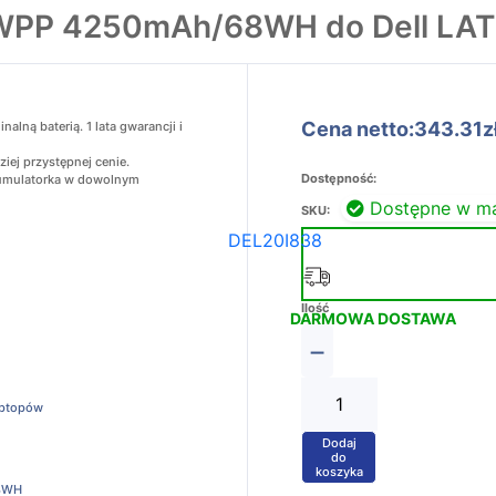
HWPP 4250mAh/68WH do Dell LAT
Cena netto:343.31z
lną baterią. 1 lata gwarancji i
iej przystępnej cenie.
Dostępność:
akumulatorka w dowolnym
Dostępne w m
SKU:
DEL20I838
Ilość
DARMOWA DOSTAWA
−
aptopów
Dodaj
+
do
koszyka
8WH