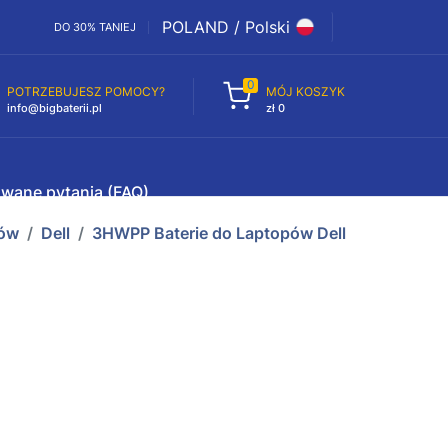
POLAND / Polski
DO 30% TANIEJ
0
POTRZEBUJESZ POMOCY?
MÓJ KOSZYK
info@bigbaterii.pl
zł 0
awane pytania (FAQ)
pów
Dell
3HWPP Baterie do Laptopów Dell