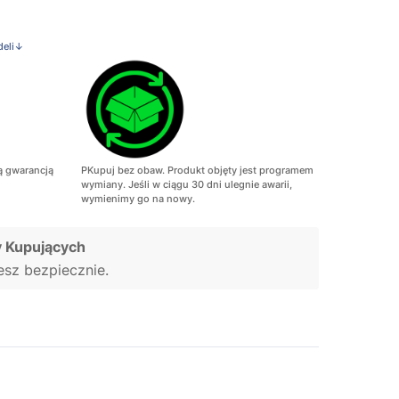
deli↓
ą gwarancją
PKupuj bez obaw. Produkt objęty jest programem
wymiany. Jeśli w ciągu 30 dni ulegnie awarii,
wymienimy go na nowy.
 Kupujących
jesz bezpiecznie.