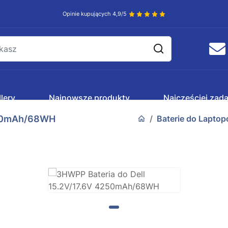
Opinie kupujących 4,9/5
lery
Najnowsze produkty
Najczęściej zad
4250mAh/68WH
Baterie do Lapto