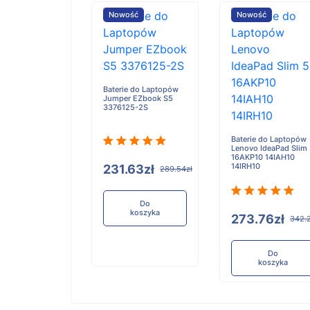
ość
Nowość
Nowość
e do Laptopów
Baterie do Laptopów
iBook X Flip 2-
Jumper EZbook S5
3376125-2S
Baterie do Laptopów
Lenovo IdeaPad Slim
16AKP10 14IAH10
14IRH10
.91zł
231.63zł
321.14zł
289.54zł
Do
Do
koszyka
koszyka
273.76zł
342.
Do
koszyka