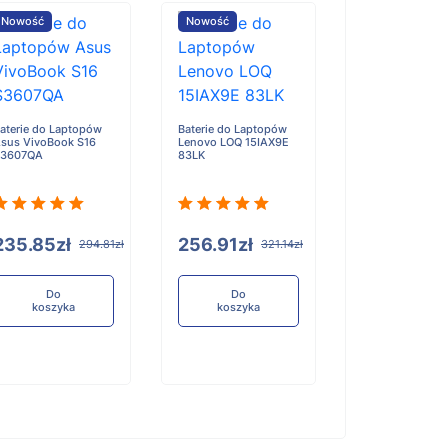
Nowość
Nowość
Nowość
aterie do Laptopów
Baterie do Laptopów
Baterie do Lap
sus VivoBook S16
Lenovo LOQ 15IAX9E
Lenovo 300w 2-
S3607QA
83LK
Gen 5
235.85zł
256.91zł
193.72zł
294.81zł
321.14zł
Do
Do
Do
koszyka
koszyka
koszyka