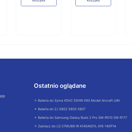
koszyka
koszyka
Ostatnio oglądane
 000
Bateria do Syma X5HC X5HW X9S Model Aircraft UAV
Bateria do ZJ 5802 5805 5807
Bateria do Samsung Galaxy Buds 2 Pro SM-R510 SM-R177
Zasilacz do LG 27MU88-W A140A001L A16-140P1A