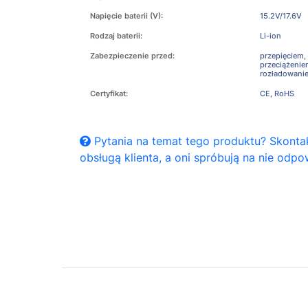
Napięcie baterii (V):
15.2V/17.6V
Rodzaj baterii:
Li-ion
Zabezpieczenie przed:
przepięciem,
przeciążeni
rozładowani
Certyfikat:
CE, RoHS
Pytania na temat tego produktu? Skontak
obsługą klienta, a oni spróbują na nie odpo