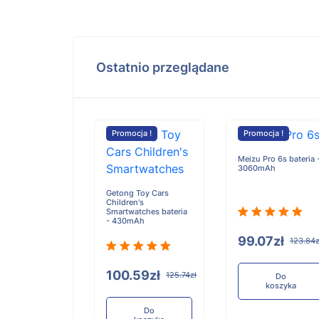
Ostatnio przeglądane
cja !
Promocja !
Promocja !
 E303 bateria -
Meizu Pro 6s bateria 
Ah
3060mAh
Getong Toy Cars
Children's
Smartwatches bateria
- 430mAh
.59zł
99.07zł
125.74zł
123.84z
100.59zł
125.74zł
Do
Do
koszyka
koszyka
Do