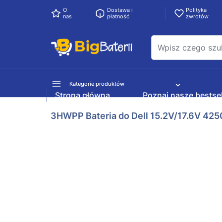
O
Dostawa i
Polityka
nas
płatność
zwrotów
Kategorie produktów
Strona główna
Poznaj nasze bestsel
3HWPP Bateria do Dell 15.2V/17.6V 