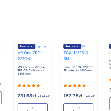
Promocja !
Promocja !
-
D
b
MSI Htc Vive VR One
Getac BP-TCA-12/2510
7RE-231CN bateria -
SN bateria - 4400mAh
6365mAh
ł
231.68zł
153.75zł
289.60zł
192.19zł
Do
Do