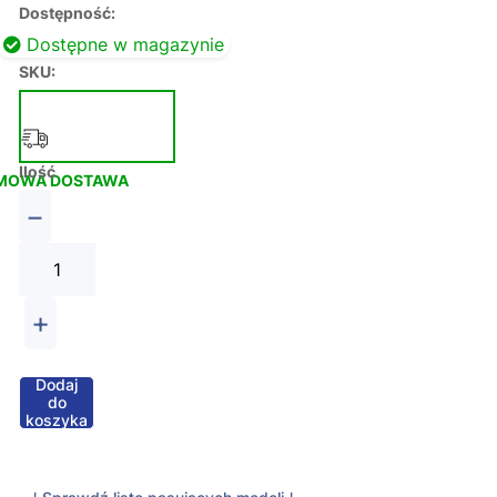
Dostępność:
Dostępne w magazynie
SKU:
Ilość
MOWA DOSTAWA
−
+
Dodaj
do
koszyka