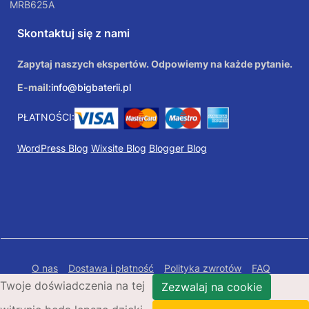
MRB625A
Skontaktuj się z nami
Zapytaj naszych ekspertów. Odpowiemy na każde pytanie.
E-mail:
info@bigbaterii.pl
PŁATNOŚCI:
WordPress Blog
Wixsite Blog
Blogger Blog
O nas
Dostawa i płatność
Polityka zwrotów
FAQ
Twoje doświadczenia na tej
Polityka prywatności
Mapa Strony
Zezwalaj na cookie
Copyright © 2026 Bigbaterii.pl. Wszelkie prawa