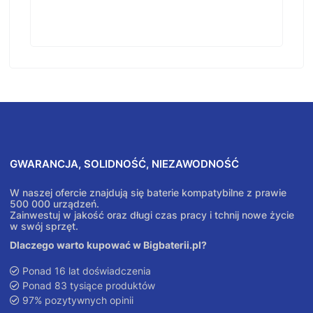
GWARANCJA, SOLIDNOŚĆ, NIEZAWODNOŚĆ
W naszej ofercie znajdują się baterie kompatybilne z prawie
500 000 urządzeń.
Zainwestuj w jakość oraz długi czas pracy i tchnij nowe życie
w swój sprzęt.
Dlaczego warto kupować w Bigbaterii.pl?
Ponad 16 lat doświadczenia
Ponad 83 tysiące produktów
97% pozytywnych opinii