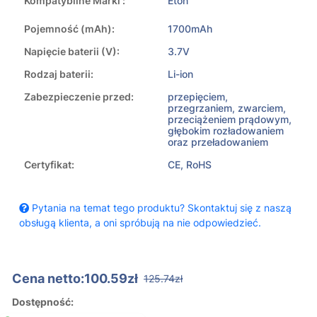
Kompatybilne Marki :
Eton
Pojemność (mAh):
1700mAh
Napięcie baterii (V):
3.7V
Rodzaj baterii:
Li-ion
Zabezpieczenie przed:
przepięciem,
przegrzaniem, zwarciem,
przeciążeniem prądowym,
głębokim rozładowaniem
oraz przeładowaniem
Certyfikat:
CE, RoHS
Pytania na temat tego produktu? Skontaktuj się z naszą
obsługą klienta, a oni spróbują na nie odpowiedzieć.
Cena netto:100.59zł
125.74zł
Dostępność: