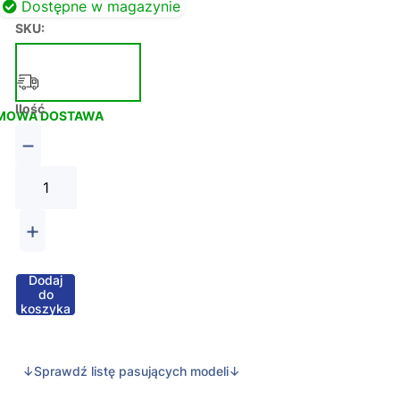
Dostępne w magazynie
SKU:
Ilość
MOWA DOSTAWA
−
+
Dodaj
do
koszyka
↓Sprawdź listę pasujących modeli↓