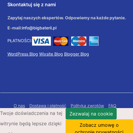
Skontaktuj się z nami
Zapytaj naszych ekspertów. Odpowiemy na każde pytanie.
E-mail:
info@bigbaterii.pl
PŁATNOŚCI:
WordPress Blog
Wixsite Blog
Blogger Blog
O nas
Dostawa i płatność
Polityka zwrotów
FAQ
Twoje doświadczenia na tej
Polityka prywatności
Mapa Strony
Zezwalaj na cookie
witrynie będą lepsze dzięki
Copyright © 2026 Bigbaterii.pl. Wszelkie prawa
Zobacz umowę o
zastrzeżone.
ochronie prywatności