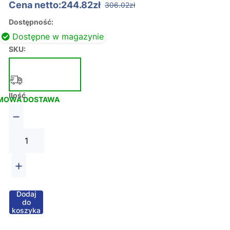
Cena netto:244.82zł
306.02zł
Dostępność:
Dostępne w magazynie
SKU:
Ilość
MOWA DOSTAWA
−
+
Dodaj
do
koszyka