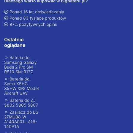
Dlaczego warto kupować w Bigbaterii.pl?
Ponad 16 lat doświadczenia
Ponad 83 tysiące produktów
97% pozytywnych opinii
Ostatnio
oglądane
Bateria do
Samsung Galaxy
Buds 2 Pro SM-
R510 SM-R177
Bateria do
Syma X5HC
X5HW X9S Model
Aircraft UAV
Bateria do ZJ
5802 5805 5807
Zasilacz do LG
27MU88-W
A140A001L A16-
140P1A