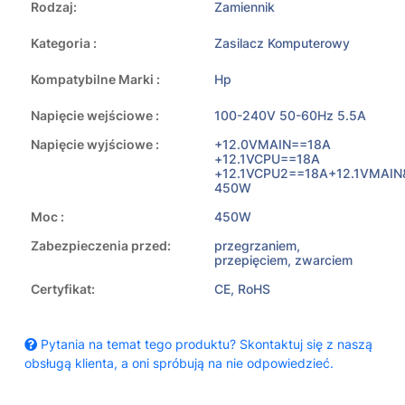
Rodzaj:
Zamiennik
Kategoria :
Zasilacz Komputerowy
Kompatybilne Marki :
Hp
Napięcie wejściowe :
100-240V 50-60Hz 5.5A
Napięcie wyjściowe :
+12.0VMAIN==18A
+12.1VCPU==18A
+12.1VCPU2==18A+12.1VMAIN
450W
Moc :
450W
Zabezpieczenia przed:
przegrzaniem,
przepięciem, zwarciem
Certyfikat:
CE, RoHS
Pytania na temat tego produktu? Skontaktuj się z naszą
obsługą klienta, a oni spróbują na nie odpowiedzieć.