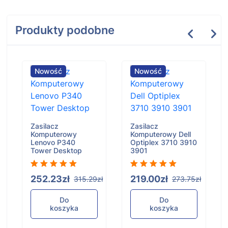
Produkty podobne
Nowość
Nowość
Zasilacz
Zasilacz
Komputerowy
Komputerowy Dell
Lenovo P340
Optiplex 3710 3910
Tower Desktop
3901
ł
252.23zł
219.00zł
315.29zł
273.75zł
Do
Do
koszyka
koszyka