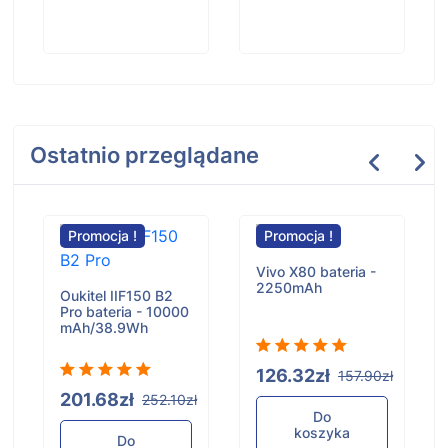
Ostatnio przeglądane
Promocja !
Promocja !
Vivo X80 bateria -
2250mAh
Oukitel IIF150 B2
Pro bateria - 10000
mAh/38.9Wh
126.32zł
157.90zł
201.68zł
ł
252.10zł
Do
koszyka
Do