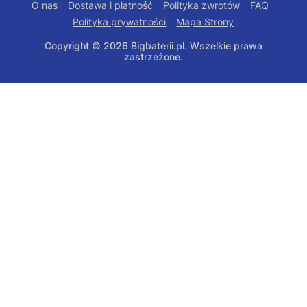
O nas
Dostawa i płatność
Polityka zwrotów
FAQ
Polityka prywatności
Mapa Strony
Copyright © 2026 Bigbaterii.pl. Wszelkie prawa
zastrzeżone.