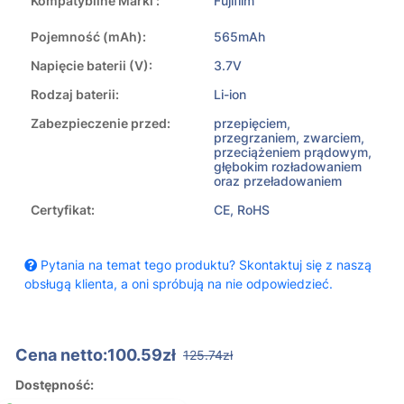
Kompatybilne Marki :
Fujifilm
Pojemność (mAh):
565mAh
Napięcie baterii (V):
3.7V
Rodzaj baterii:
Li-ion
Zabezpieczenie przed:
przepięciem,
przegrzaniem, zwarciem,
przeciążeniem prądowym,
głębokim rozładowaniem
oraz przeładowaniem
Certyfikat:
CE, RoHS
Pytania na temat tego produktu? Skontaktuj się z naszą
obsługą klienta, a oni spróbują na nie odpowiedzieć.
Cena netto:100.59zł
125.74zł
Dostępność: