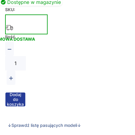
Dostępne w magazynie
SKU:
Ilość
MOWA DOSTAWA
−
+
Dodaj
do
koszyka
↓Sprawdź listę pasujących modeli↓