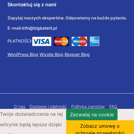
Skontaktuj się z nami
Zapytaj naszych ekspertów. Odpowiemy na każde pytanie.
E-mail:
info@bigbaterii.pl
PŁATNOŚCI:
WordPress Blog
Wixsite Blog
Blogger Blog
O nas
Dostawa i płatność
Polityka zwrotów
FAQ
Twoje doświadczenia na tej
Polityka prywatności
Mapa Strony
Zezwalaj na cookie
witrynie będą lepsze dzięki
Copyright © 2026 Bigbaterii.pl. Wszelkie prawa
Zobacz umowę o
zastrzeżone.
ochronie prywatności