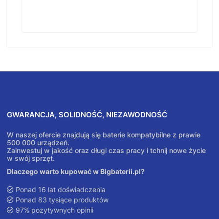
GWARANCJA, SOLIDNOŚĆ, NIEZAWODNOŚĆ
W naszej ofercie znajdują się baterie kompatybilne z prawie
500 000 urządzeń.
Zainwestuj w jakość oraz długi czas pracy i tchnij nowe życie
w swój sprzęt.
Dlaczego warto kupować w Bigbaterii.pl?
Ponad 16 lat doświadczenia
Ponad 83 tysiące produktów
97% pozytywnych opinii