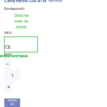
Cena netto:128.47zł
160.59zł
Dostępność:
Obecnie
brak na
stanie
SKU:
Ilość
MOWA DOSTAWA
−
+
Dodaj
do