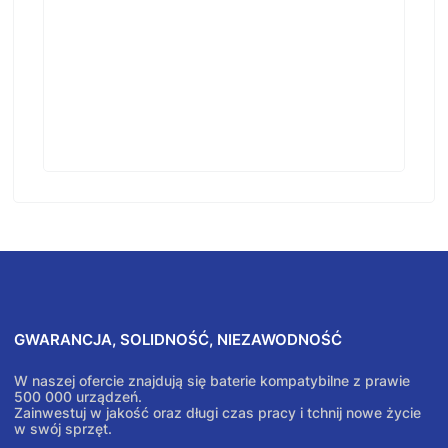
GWARANCJA, SOLIDNOŚĆ, NIEZAWODNOŚĆ
W naszej ofercie znajdują się baterie kompatybilne z prawie
500 000 urządzeń.
Zainwestuj w jakość oraz długi czas pracy i tchnij nowe życie
w swój sprzęt.