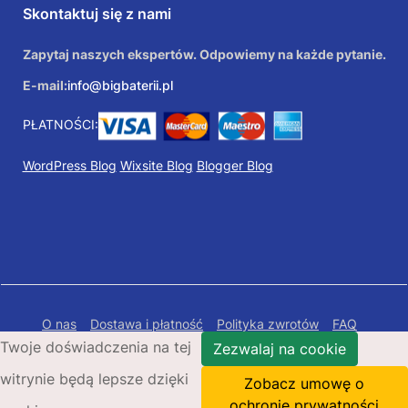
Skontaktuj się z nami
Zapytaj naszych ekspertów. Odpowiemy na każde pytanie.
E-mail:
info@bigbaterii.pl
PŁATNOŚCI:
WordPress Blog
Wixsite Blog
Blogger Blog
O nas
Dostawa i płatność
Polityka zwrotów
FAQ
Twoje doświadczenia na tej
Polityka prywatności
Mapa Strony
Zezwalaj na cookie
witrynie będą lepsze dzięki
Copyright © 2026 Bigbaterii.pl. Wszelkie prawa
Zobacz umowę o
zastrzeżone.
ochronie prywatności