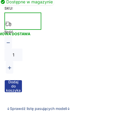
Dostępne w magazynie
SKU:
Ilość
MOWA DOSTAWA
−
+
Dodaj
do
koszyka
↓Sprawdź listę pasujących modeli↓