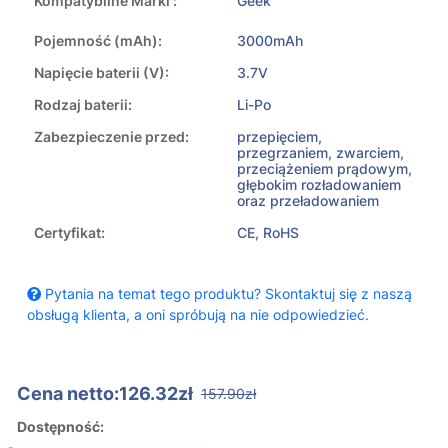
Kompatybilne Marki :
Geek
Pojemność (mAh):
3000mAh
Napięcie baterii (V):
3.7V
Rodzaj baterii:
Li-Po
Zabezpieczenie przed:
przepięciem,
przegrzaniem, zwarciem,
przeciążeniem prądowym,
głębokim rozładowaniem
oraz przeładowaniem
Certyfikat:
CE, RoHS
Pytania na temat tego produktu? Skontaktuj się z naszą
obsługą klienta, a oni spróbują na nie odpowiedzieć.
Cena netto:126.32zł
157.90zł
Dostępność: