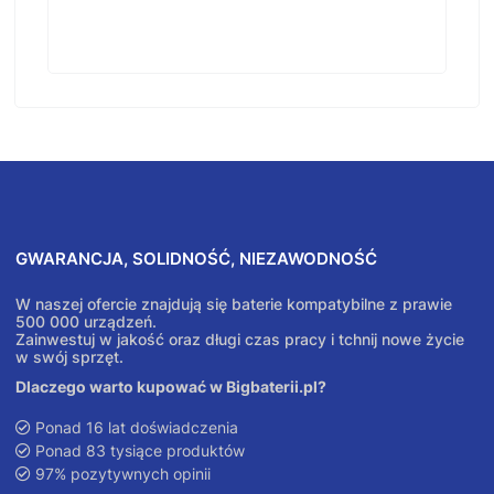
GWARANCJA, SOLIDNOŚĆ, NIEZAWODNOŚĆ
W naszej ofercie znajdują się baterie kompatybilne z prawie
500 000 urządzeń.
Zainwestuj w jakość oraz długi czas pracy i tchnij nowe życie
w swój sprzęt.
Dlaczego warto kupować w Bigbaterii.pl?
Ponad 16 lat doświadczenia
Ponad 83 tysiące produktów
97% pozytywnych opinii