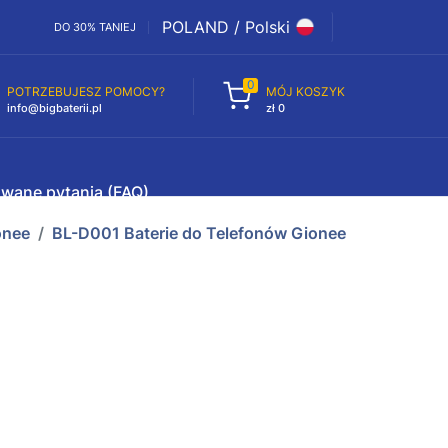
POLAND / Polski
DO 30% TANIEJ
0
POTRZEBUJESZ POMOCY?
MÓJ KOSZYK
info@bigbaterii.pl
zł 0
awane pytania (FAQ)
onee
BL-D001 Baterie do Telefonów Gionee