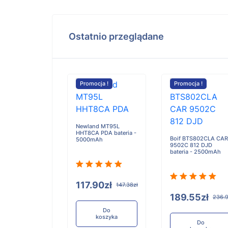
Ostatnio przeglądane
cja !
Promocja !
Promocja !
e TSC5 Ranger 5
Newland MT95L
ollector bateria
HHT8CA PDA bateria -
Boif BTS802CLA CAR
h
5000mAh
9502C 812 DJD
bateria - 2500mAh
7.92zł
117.90zł
1684.90zł
147.38zł
189.55zł
236.9
Do
Do
koszyka
koszyka
Do