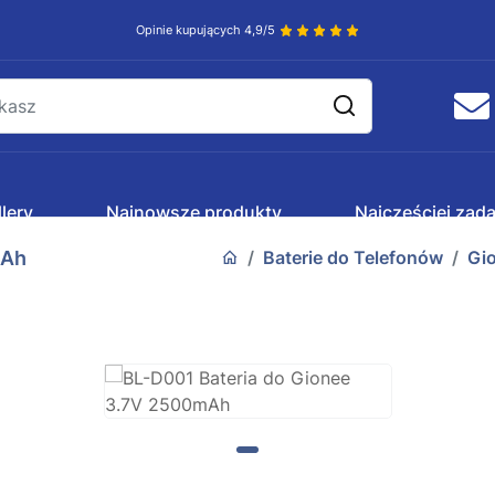
Opinie kupujących 4,9/5
lery
Najnowsze produkty
Najczęściej zad
mAh
Baterie do Telefonów
Gi