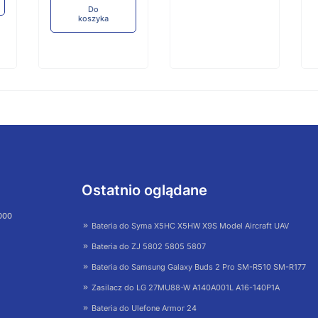
Do
koszyka
Ostatnio oglądane
 000
Bateria do Syma X5HC X5HW X9S Model Aircraft UAV
Bateria do ZJ 5802 5805 5807
Bateria do Samsung Galaxy Buds 2 Pro SM-R510 SM-R177
Zasilacz do LG 27MU88-W A140A001L A16-140P1A
Bateria do Ulefone Armor 24