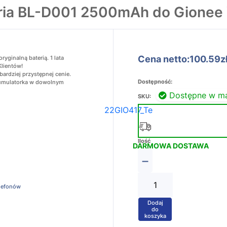
ria BL-D001 2500mAh do Gionee
Cena netto:100.59z
ginalną baterią. 1 lata
Klientów!
ardziej przystępnej cenie.
Dostępność:
akumulatorka w dowolnym
Dostępne w m
SKU:
22GIO417_Te
Ilość
DARMOWA DOSTAWA
−
elefonów
Dodaj
+
do
koszyka