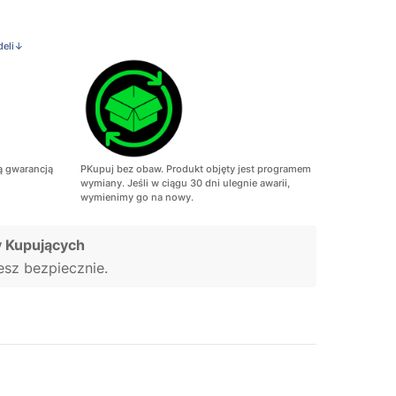
deli↓
ą gwarancją
PKupuj bez obaw. Produkt objęty jest programem
wymiany. Jeśli w ciągu 30 dni ulegnie awarii,
wymienimy go na nowy.
 Kupujących
jesz bezpiecznie.