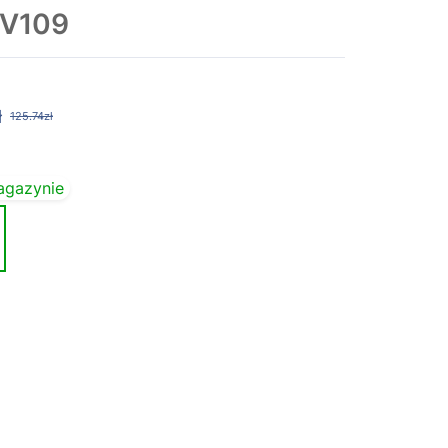
 V109
ł
125.74zł
agazynie