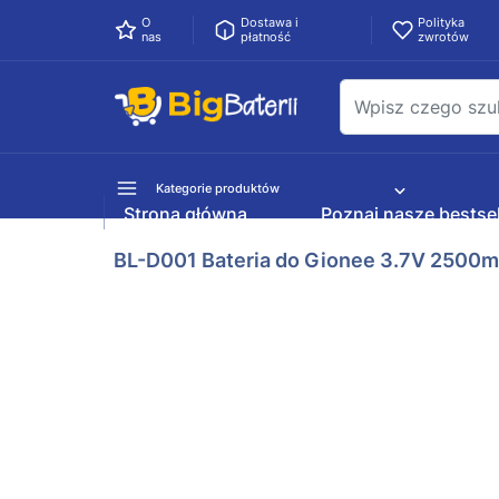
O
Dostawa i
Polityka
nas
płatność
zwrotów
Kategorie produktów
Strona główna
Poznaj nasze bestsel
BL-D001 Bateria do Gionee 3.7V 2500