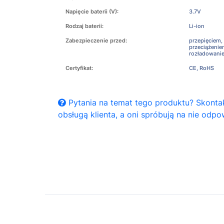
Napięcie baterii (V):
3.7V
Rodzaj baterii:
Li-ion
Zabezpieczenie przed:
przepięciem,
przeciążeni
rozładowani
Certyfikat:
CE, RoHS
Pytania na temat tego produktu? Skontak
obsługą klienta, a oni spróbują na nie odpo