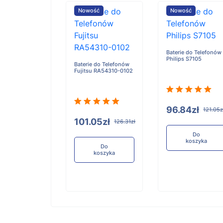
ość
Nowość
Nowość
Baterie do Telefonów
Philips S7105
e do Telefonów
Baterie do Telefonów
u RA54310-0101
Fujitsu RA54310-0102
96.84zł
121.05z
05zł
101.05zł
126.31zł
126.31zł
Do
koszyka
Do
Do
koszyka
koszyka