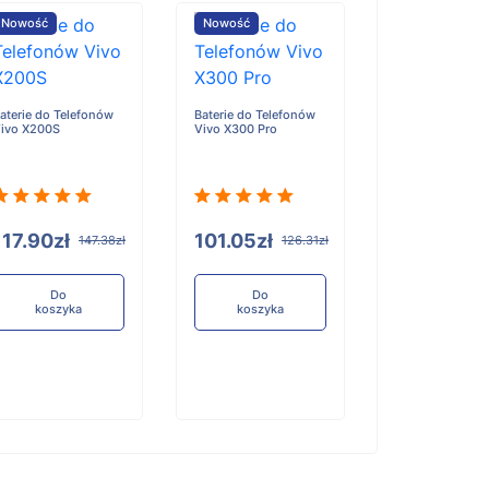
Nowość
Nowość
Nowość
aterie do Telefonów
Baterie do Telefonów
Baterie do Tele
ivo X200S
Vivo X300 Pro
Honor X6D
117.90zł
101.05zł
96.84zł
147.38zł
126.31zł
12
Do
Do
Do
koszyka
koszyka
koszyka