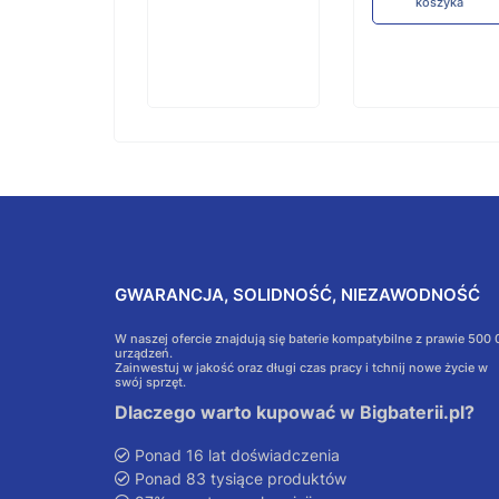
koszyka
GWARANCJA, SOLIDNOŚĆ, NIEZAWODNOŚĆ
W naszej ofercie znajdują się baterie kompatybilne z prawie 500
urządzeń.
Zainwestuj w jakość oraz długi czas pracy i tchnij nowe życie w
swój sprzęt.
Dlaczego warto kupować w Bigbaterii.pl?
Ponad 16 lat doświadczenia
Ponad 83 tysiące produktów