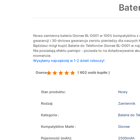
Bate
Nowa zamienna bateria Gionee BL-D001 w 100% kompatybilna z ory
gwarancji i 30-dniowa gwarancja zwrotu pieniedzy dla naszych 
Będziesz mógł kupić Baterie do Telefonów Gionee BL-D001 w najb
Nie posiadają efektu pamięci - pozwala to na doładowywanie 
momencie.
Wysyłamy najczęściej w 1-2 dzień roboczy!
Ocena
( 602 osób kupiło )
Stan produktu:
Nowy
Rodzaj:
Zamiennik
Kategoria :
Baterie do T
Kompatybilne Marki :
Gionee
Pojemność (mAh):
2500mAh