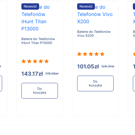
Nowość
Nowość
Baterie do Telefonów
B
Vivo X200
V
Baterie do Telefonów
iHunt Titan P13000
101.05zł
ł
126.31zł
143.17zł
178.96zł
Do
koszyka
Do
koszyka