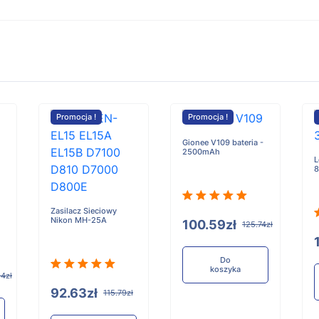
Promocja !
Promocja !
Gionee V109 bateria -
2500mAh
L
8
Zasilacz Sieciowy
Nikon MH-25A
100.59zł
125.74zł
Do
koszyka
4zł
92.63zł
115.79zł