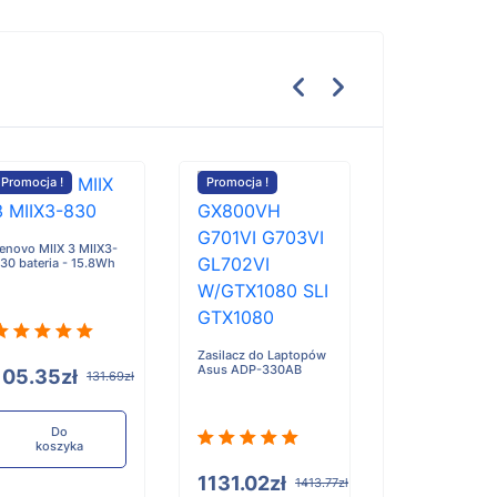
Promocja !
Promocja !
Promocja !
enovo MIIX 3 MIIX3-
30 bateria - 15.8Wh
Trimble TSC5 R
Data Collector b
- 4.8Ah
Zasilacz do Laptopów
Asus ADP-330AB
105.35zł
131.69zł
1347.92zł
Do
koszyka
Do
koszyka
1131.02zł
1413.77zł