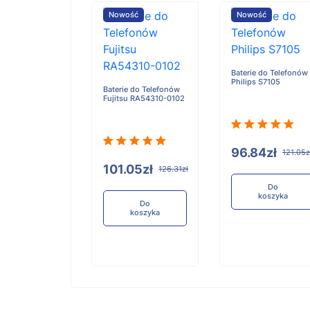
ość
Nowość
Nowość
Baterie do Telefonów
Philips S7105
e do Telefonów
Baterie do Telefonów
u RA54310-0101
Fujitsu RA54310-0102
96.84zł
121.05z
05zł
101.05zł
126.31zł
126.31zł
Do
koszyka
Do
Do
koszyka
koszyka