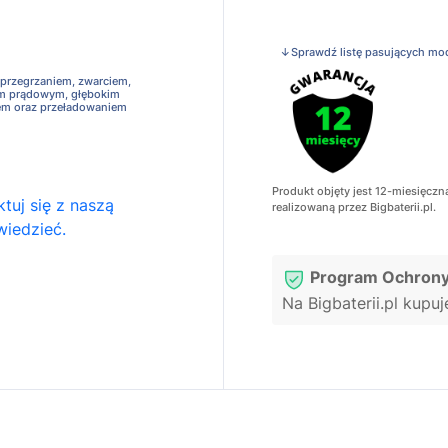
↓Sprawdź listę pasujących mo
 przegrzaniem, zwarciem,
em prądowym, głębokim
em oraz przeładowaniem
Produkt objęty jest 12-miesięczn
tuj się z naszą
realizowaną przez Bigbaterii.pl.
wiedzieć.
Program Ochrony
Na Bigbaterii.pl kupu