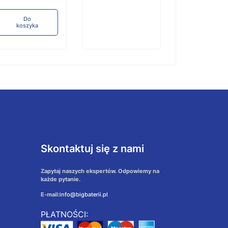
koszyka
Do
koszyka
Skontaktuj się z nami
Zapytaj naszych ekspertów. Odpowiemy na
każde pytanie.
E-mail:
info@bigbaterii.pl
PŁATNOŚCI: