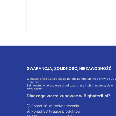
koszyka
GWARANCJA, SOLIDNOŚĆ, NIEZAWODNOŚĆ
W naszej ofercie znajdują się baterie kompatybilne z prawie 500
urządzeń.
Zainwestuj w jakość oraz długi czas pracy i tchnij nowe życie w
swój sprzęt.
Dlaczego warto kupować w Bigbaterii.pl?
Ponad 16 lat doświadczenia
Ponad 83 tysiące produktów