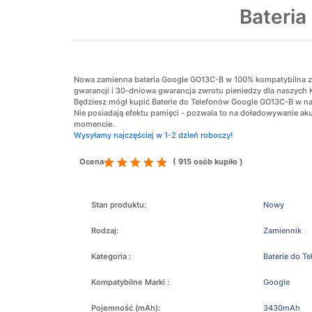
Bateri
Nowa zamienna bateria Google GO13C-B w 100% kompatybilna z or
gwarancji i 30-dniowa gwarancja zwrotu pieniedzy dla naszych 
Będziesz mógł kupić Baterie do Telefonów Google GO13C-B w naj
Nie posiadają efektu pamięci - pozwala to na doładowywanie 
momencie.
Wysyłamy najczęściej w 1-2 dzień roboczy!
Ocena
( 915 osób kupiło )
Stan produktu:
Nowy
Rodzaj:
Zamiennik
Kategoria :
Baterie do T
Kompatybilne Marki :
Google
Pojemność (mAh):
3430mAh