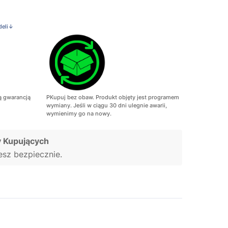
deli↓
ą gwarancją
PKupuj bez obaw. Produkt objęty jest programem
wymiany. Jeśli w ciągu 30 dni ulegnie awarii,
wymienimy go na nowy.
 Kupujących
jesz bezpiecznie.