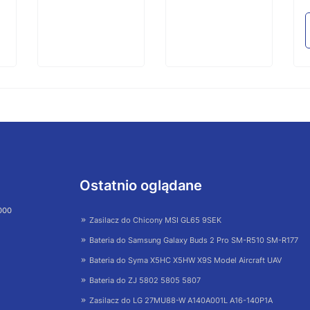
Ostatnio oglądane
 000
Zasilacz do Chicony MSI GL65 9SEK
Bateria do Samsung Galaxy Buds 2 Pro SM-R510 SM-R177
Bateria do Syma X5HC X5HW X9S Model Aircraft UAV
Bateria do ZJ 5802 5805 5807
Zasilacz do LG 27MU88-W A140A001L A16-140P1A