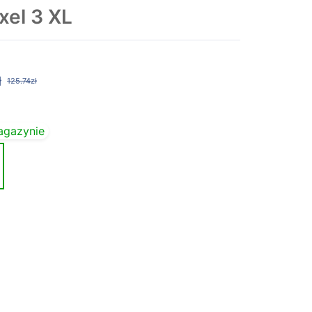
el 3 XL
ł
125.74zł
agazynie