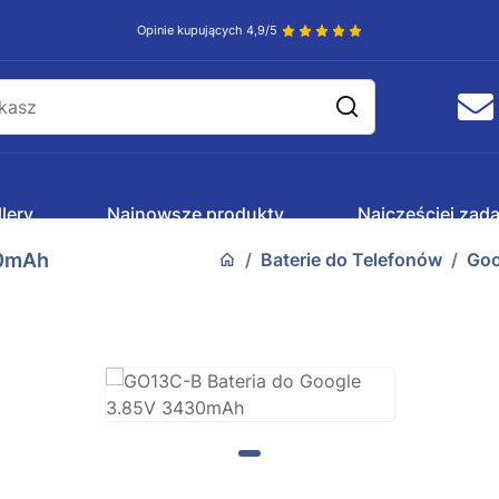
Opinie kupujących 4,9/5
lery
Najnowsze produkty
Najczęściej zad
30mAh
Baterie do Telefonów
Goo