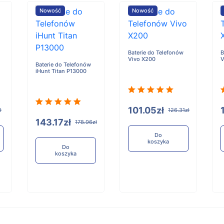
Nowość
Nowość
Baterie do Telefonów
B
Vivo X200
V
Baterie do Telefonów
iHunt Titan P13000
101.05zł
ł
126.31zł
143.17zł
178.96zł
Do
koszyka
Do
koszyka