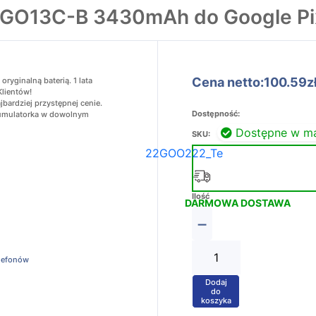
a GO13C-B 3430mAh do Google Pix
Cena netto:100.59z
yginalną baterią. 1 lata
Klientów!
bardziej przystępnej cenie.
Dostępność:
akumulatorka w dowolnym
Dostępne w m
SKU:
22GOO222_Te
Ilość
DARMOWA DOSTAWA
−
elefonów
Dodaj
+
do
koszyka