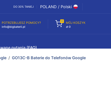
POLAND / Polski
DO 30% TANIEJ
0
POTRZEBUJESZ POMOCY?
MÓJ KOSZYK
info@bigbaterii.pl
zł 0
awane pytania (FAQ)
gle
GO13C-B Baterie do Telefonów Google