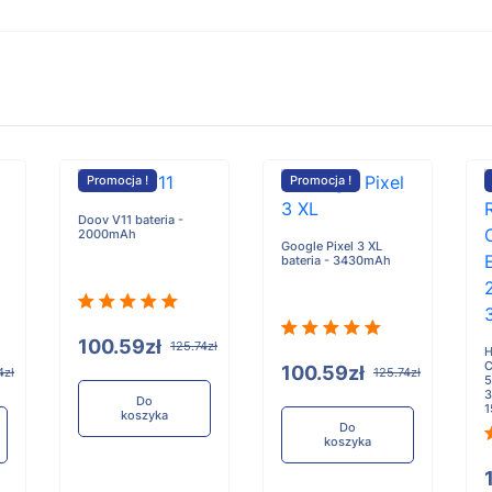
Promocja !
Promocja !
Doov V11 bateria -
2000mAh
Google Pixel 3 XL
bateria - 3430mAh
100.59zł
125.74zł
H
C
100.59zł
4zł
125.74zł
5
3
Do
koszyka
Do
koszyka