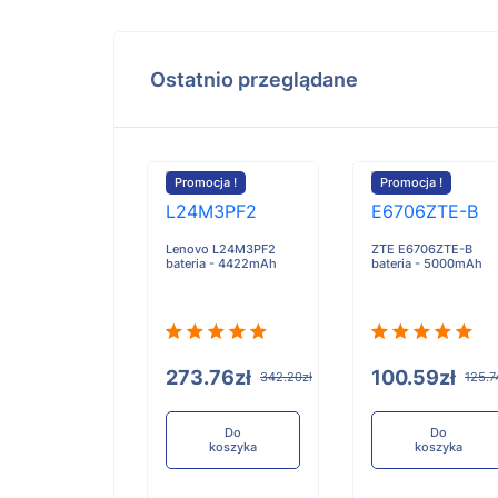
Ostatnio przeglądane
cja !
Promocja !
Promocja !
Lenovo L24M3PF2
ZTE E6706ZTE-B
bateria - 4422mAh
bateria - 5000mAh
ng Galaxy Tab
M-X730 SM-X736
a - 8400mAh
273.76zł
100.59zł
342.20zł
125.7
90zł
147.38zł
Do
Do
koszyka
koszyka
Do