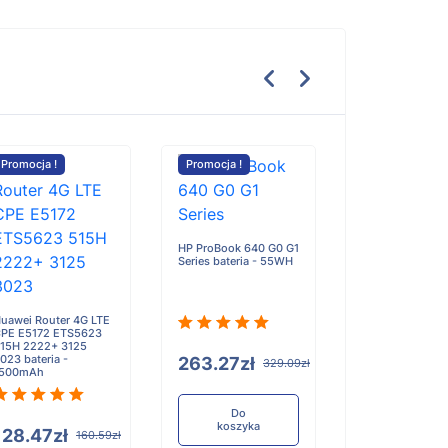
Promocja !
Promocja !
Promocja !
HP ProBook 640 G0 G1
Series bateria - 55WH
Samsung Galax
S11 SM-X730 S
bateria - 8400
uawei Router 4G LTE
PE E5172 ETS5623
15H 2222+ 3125
023 bateria -
263.27zł
329.09zł
1500mAh
117.90zł
1
Do
koszyka
128.47zł
160.59zł
Do