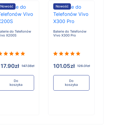
Nowość
Nowość
Nowość
aterie do Telefonów
Baterie do Telefonów
Baterie do Tele
ivo X200S
Vivo X300 Pro
Honor X6D
117.90zł
101.05zł
96.84zł
147.38zł
126.31zł
12
Do
Do
Do
koszyka
koszyka
koszyka