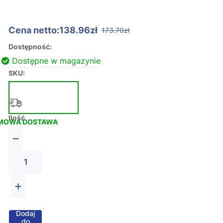
Cena netto:138.96zł
173.70zł
Dostępność:
Dostępne w magazynie
SKU:
Ilość
MOWA DOSTAWA
−
+
Dodaj
do