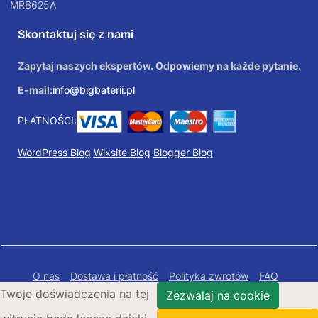
MRB625A
Skontaktuj się z nami
Zapytaj naszych ekspertów. Odpowiemy na każde pytanie.
E-mail:
info@bigbaterii.pl
PŁATNOŚCI:
WordPress Blog
Wixsite Blog
Blogger Blog
O nas
Dostawa i płatność
Polityka zwrotów
FAQ
Twoje doświadczenia na tej
Polityka prywatności
Mapa Strony
Zezwalaj na cookie
Copyright © 2026 Bigbaterii.pl. Wszelkie prawa