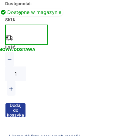
Dostępność:
Dostępne w magazynie
SKU:
Ilość
MOWA DOSTAWA
−
+
Dodaj
do
koszyka