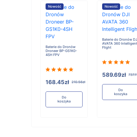
ość
Nowość
Nowość
e do Dronów
Baterie do Dronów DJ
i 200 Pro
AVATA 360 Intelligen
Baterie do Dronów
Flight
Droneer BP-GS1K0-
4SH FPV
63zł
589.69zł
115.79zł
737.1
168.45zł
210.56zł
Do
Do
koszyka
koszyka
Do
koszyka