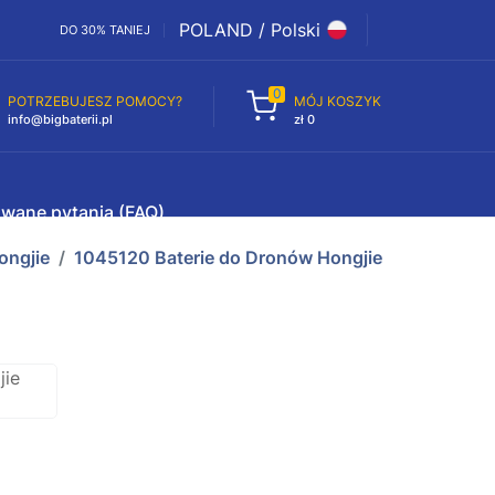
POLAND / Polski
DO 30% TANIEJ
0
POTRZEBUJESZ POMOCY?
MÓJ KOSZYK
info@bigbaterii.pl
zł 0
awane pytania (FAQ)
ongjie
1045120 Baterie do Dronów Hongjie