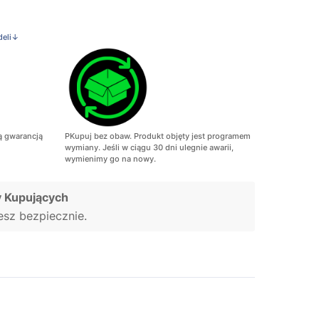
deli↓
ą gwarancją
PKupuj bez obaw. Produkt objęty jest programem
wymiany. Jeśli w ciągu 30 dni ulegnie awarii,
wymienimy go na nowy.
 Kupujących
jesz bezpiecznie.