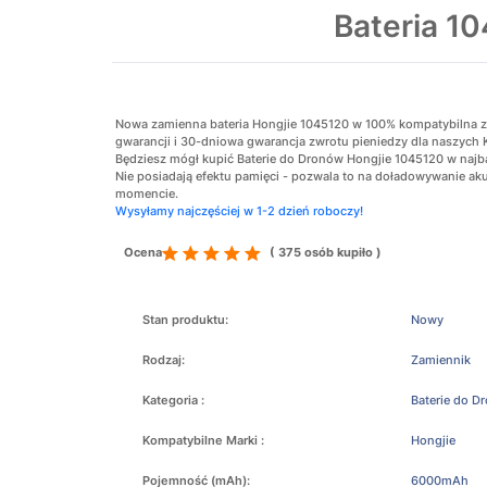
Bateria 1
Nowa zamienna bateria Hongjie 1045120 w 100% kompatybilna z or
gwarancji i 30-dniowa gwarancja zwrotu pieniedzy dla naszych 
Będziesz mógł kupić Baterie do Dronów Hongjie 1045120 w najbar
Nie posiadają efektu pamięci - pozwala to na doładowywanie 
momencie.
Wysyłamy najczęściej w 1-2 dzień roboczy!
Ocena
( 375 osób kupiło )
Stan produktu:
Nowy
Rodzaj:
Zamiennik
Kategoria :
Baterie do D
Kompatybilne Marki :
Hongjie
Pojemność (mAh):
6000mAh