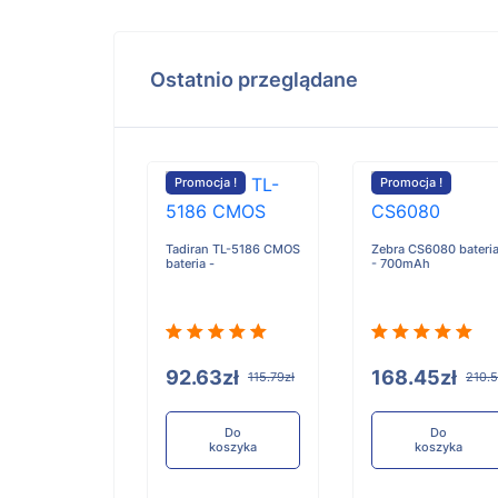
Ostatnio przeglądane
cja !
Promocja !
Promocja !
 King Kong
Tadiran TL-5186 CMOS
Zebra CS6080 bateri
a - 4400mAh
bateria -
- 700mAh
99zł
92.63zł
168.45zł
123.74zł
115.79zł
210.5
Do
Do
Do
koszyka
koszyka
koszyka