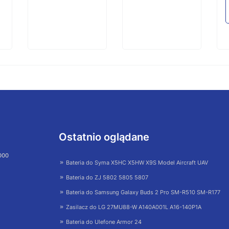
Ostatnio oglądane
 000
Bateria do Syma X5HC X5HW X9S Model Aircraft UAV
Bateria do ZJ 5802 5805 5807
Bateria do Samsung Galaxy Buds 2 Pro SM-R510 SM-R177
Zasilacz do LG 27MU88-W A140A001L A16-140P1A
Bateria do Ulefone Armor 24