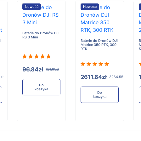
Nowość
Nowość
Baterie do Dronów DJI
RS 3 Mini
I
Baterie do Dronów DJI
B
t
Matrice 350 RTK, 300
M
RTK
S
96.84zł
121.05zł
2611.64zł
1zł
3264.55zł
Do
koszyka
Do
koszyka