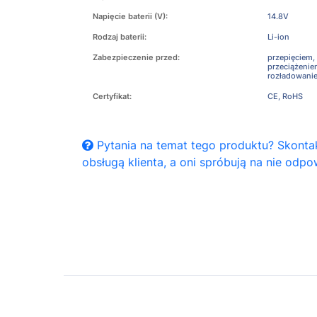
Napięcie baterii (V):
14.8V
Rodzaj baterii:
Li-ion
Zabezpieczenie przed:
przepięciem,
przeciążeni
rozładowani
Certyfikat:
CE, RoHS
Pytania na temat tego produktu? Skontak
obsługą klienta, a oni spróbują na nie odpo