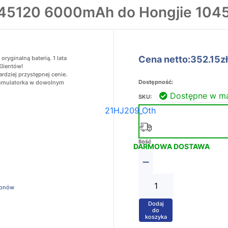
045120 6000mAh do Hongjie 104
Cena netto:352.15zł
yginalną baterią. 1 lata
Klientów!
dziej przystępnej cenie.
Dostępność:
akumulatorka w dowolnym
Dostępne w m
SKU:
21HJ209_Oth
Ilość
DARMOWA DOSTAWA
−
ronów
Dodaj
+
do
koszyka