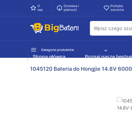
O
Dostawa i
Polityka
nas
płatność
zwrotów
Kategorie produktów
Strona główna
Poznaj nasze bestsel
1045120 Bateria do Hongjie 14.8V 60