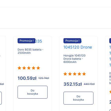
Promocja !
Promocja !
Doro 8035 bateria -
2500mAh
a
Hongjie 1045120
Drone bateria -
6000mAh
D
B
100.59zł
125.74zł
1
b
352.15zł
6zł
440.19zł
Do
koszyka
Do
koszyka