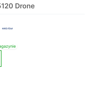
5120 Drone
440.19zł
agazynie