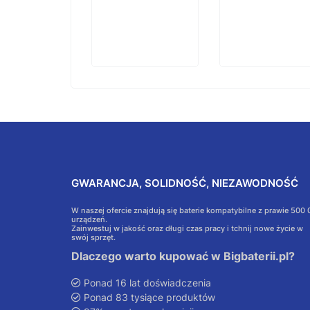
GWARANCJA, SOLIDNOŚĆ, NIEZAWODNOŚĆ
W naszej ofercie znajdują się baterie kompatybilne z prawie 500
urządzeń.
Zainwestuj w jakość oraz długi czas pracy i tchnij nowe życie w
swój sprzęt.
Dlaczego warto kupować w Bigbaterii.pl?
Ponad 16 lat doświadczenia
Ponad 83 tysiące produktów