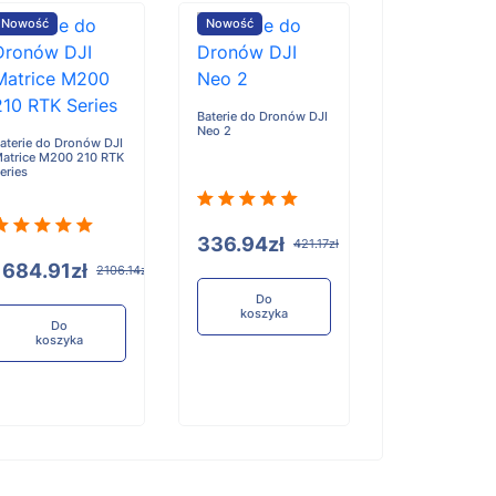
Nowość
Nowość
Nowość
Baterie do Dronów DJI
Neo 2
aterie do Dronów DJI
Baterie do Dron
atrice M200 210 RTK
Matrice 4, 4T, 4
eries
336.94zł
421.17zł
1684.91zł
1263.67z
2106.14zł
Do
koszyka
Do
Do
koszyka
koszyka