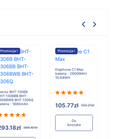
Promocja !
Promocja !
Promocja !
Elephone C1 Max
Cubot King Kon
bateria - 2800MAH
bateria - 4400
10.64WH
enso BHT-1306B
HT-1306BB BHT-
306BWB BHT-1306Q
ateria - 1880mAh
105.77zł
98.99zł
132.21zł
1
Do
Do
koszyka
koszyka
293.18zł
366.47zł