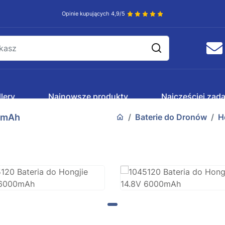
Opinie kupujących 4,9/5
lery
Najnowsze produkty
Najczęściej zad
00mAh
Baterie do Dronów
H