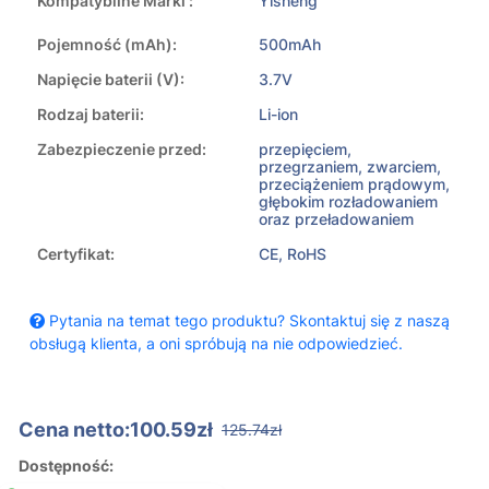
Kompatybilne Marki :
Yisheng
Pojemność (mAh):
500mAh
Napięcie baterii (V):
3.7V
Rodzaj baterii:
Li-ion
Zabezpieczenie przed:
przepięciem,
przegrzaniem, zwarciem,
przeciążeniem prądowym,
głębokim rozładowaniem
oraz przeładowaniem
Certyfikat:
CE, RoHS
Pytania na temat tego produktu? Skontaktuj się z naszą
obsługą klienta, a oni spróbują na nie odpowiedzieć.
Cena netto:100.59zł
125.74zł
Dostępność: