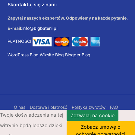
Skontaktuj się z nami
Zapytaj naszych ekspertów. Odpowiemy na każde pytanie.
E-mail:
info@bigbaterii.pl
PŁATNOŚCI:
WordPress Blog
Wixsite Blog
Blogger Blog
O nas
Dostawa i płatność
Polityka zwrotów
FAQ
Twoje doświadczenia na tej
Polityka prywatności
Mapa Strony
Zezwalaj na cookie
witrynie będą lepsze dzięki
Copyright © 2026 Bigbaterii.pl. Wszelkie prawa
Zobacz umowę o
zastrzeżone.
ochronie prywatności