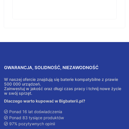
GWARANCJA, SOLIDNOŚĆ, NIEZAWODNOŚĆ
W naszej ofercie znajdują się baterie kompatybilne z prawie
500 000 urządzeń.
Zainwestuj w jakość oraz długi czas pracy i tchnij nowe życie
w swój sprzęt.
Dlaczego warto kupować w Bigbaterii.pl?
Ponad 16 lat doświadczenia
Ponad 83 tysiące produktów
97% pozytywnych opinii