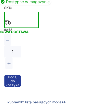
Dostępne w magazynie
SKU:
Ilość
MOWA DOSTAWA
−
+
Dodaj
do
koszyka
↓Sprawdź listę pasujących modeli↓