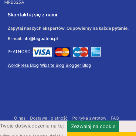
MRB625A
Skontaktuj się z nami
Zapytaj naszych ekspertów. Odpowiemy na każde pytanie.
E-mail:
info@bigbaterii.pl
PŁATNOŚCI:
WordPress Blog
Wixsite Blog
Blogger Blog
O nas
Dostawa i płatność
Polityka zwrotów
FAQ
Twoje doświadczenia na tej
Polityka prywatności
Mapa Strony
Zezwalaj na cookie
Copyright © 2026 Bigbaterii.pl. Wszelkie prawa