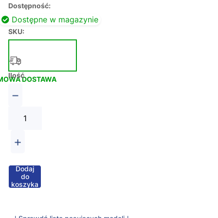
Dostępność:
Dostępne w magazynie
SKU:
Ilość
MOWA DOSTAWA
−
+
Dodaj
do
koszyka