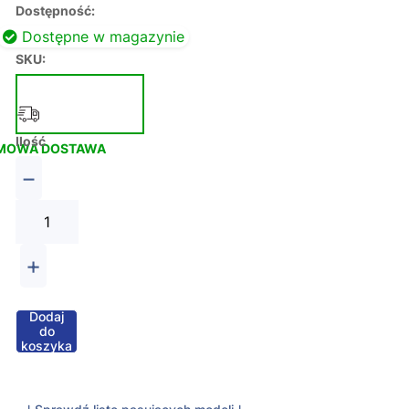
Dostępność:
Dostępne w magazynie
SKU:
Ilość
MOWA DOSTAWA
−
+
Dodaj
do
koszyka