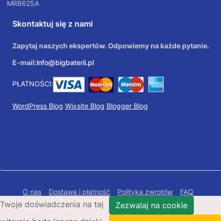
MRB625A
Skontaktuj się z nami
Zapytaj naszych ekspertów. Odpowiemy na każde pytanie.
E-mail:
info@bigbaterii.pl
PŁATNOŚCI:
WordPress Blog
Wixsite Blog
Blogger Blog
O nas
Dostawa i płatność
Polityka zwrotów
FAQ
Twoje doświadczenia na tej
Polityka prywatności
Mapa Strony
Zezwalaj na cookie
Copyright © 2026 Bigbaterii.pl. Wszelkie prawa